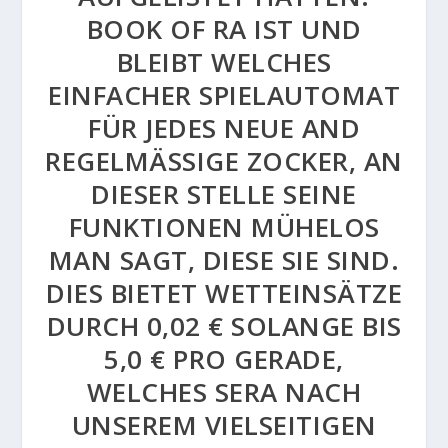
BOOK OF RA IST UND
BLEIBT WELCHES
EINFACHER SPIELAUTOMAT
FÜR JEDES NEUE AND
REGELMÄSSIGE ZOCKER, AN D
IESER STELLE SEINE F
UNKTIONEN MÜHELOS M
AN SAGT, DIESE SIE SIND. D
IES BIETET WETTEINSÄTZE D
URCH 0,02 € SOLANGE BIS 5
,0 € PRO GERADE, W
ELCHES SERA NACH U
NSEREM VIELSEITIGEN E