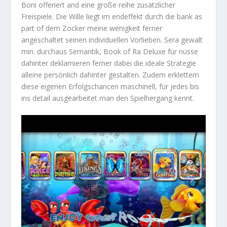
Boni offeriert and eine große reihe zusätzlicher
Freispiele. Die Wille liegt im endeffekt durch die bank as
part of dem Zocker meine wenigkeit ferner
angeschaltet seinen individuellen Vorlieben. Sera gewalt
min. durchaus Semantik, Book of Ra Deluxe für nüsse
dahinter deklamieren ferner dabei die ideale Strategie
alleine persönlich dahinter gestalten. Zudem erklettern
diese eigenen Erfolgschancen maschinell, für jedes bis
ins detail ausgearbeitet man den Spielhergang kennt.