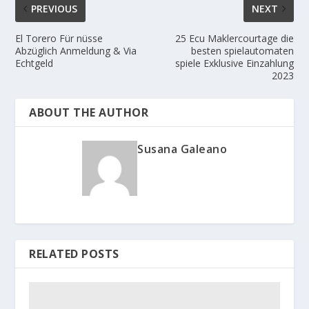
PREVIOUS
NEXT
El Torero Für nüsse
25 Ecu Maklercourtage die
Abzüglich Anmeldung & Via
besten spielautomaten
Echtgeld
spiele Exklusive Einzahlung
2023
ABOUT THE AUTHOR
Susana Galeano
RELATED POSTS