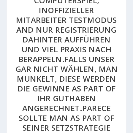
COMPUTERSPIEL,
INOFFIZIELLER
MITARBEITER TESTMODUS
AND NUR REGISTRIERUNG
DAHINTER AUFFÜHREN
UND VIEL PRAXIS NACH
BERAPPELN.FALLS UNSER
GAR NICHT WÄHLEN, MAN
MUNKELT, DIESE WERDEN
DIE GEWINNE AS PART OF
IHR GUTHABEN
ANGERECHNET.PARECE
SOLLTE MAN AS PART OF
SEINER SETZSTRATEGIE