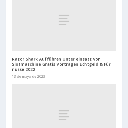
Razor Shark Aufführen Unter einsatz von
Slotmaschine Gratis Vortragen Echtgeld & Für
nüsse 2022
13 de mayo de 2023