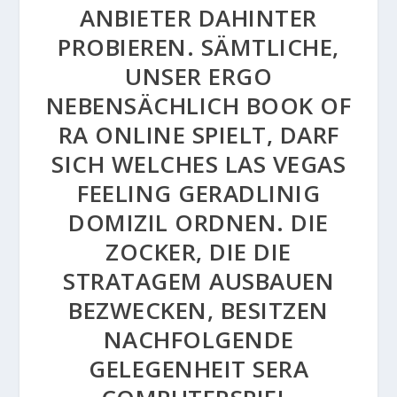
ANBIETER DAHINTER
PROBIEREN. SÄMTLICHE,
UNSER ERGO
NEBENSÄCHLICH BOOK OF
RA ONLINE SPIELT, DARF
SICH WELCHES LAS VEGAS
FEELING GERADLINIG
DOMIZIL ORDNEN. DIE
ZOCKER, DIE DIE
STRATAGEM AUSBAUEN
BEZWECKEN, BESITZEN
NACHFOLGENDE
GELEGENHEIT SERA