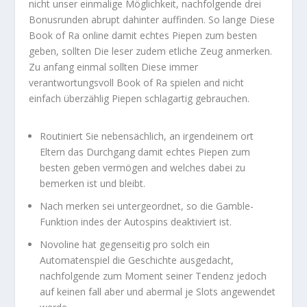
nicht unser einmalige Möglichkeit, nachfolgende drei
Bonusrunden abrupt dahinter auffinden. So lange Diese
Book of Ra online damit echtes Piepen zum besten
geben, sollten Die leser zudem etliche Zeug anmerken.
Zu anfang einmal sollten Diese immer
verantwortungsvoll Book of Ra spielen and nicht
einfach überzählig Piepen schlagartig gebrauchen.
Routiniert Sie nebensächlich, an irgendeinem ort
Eltern das Durchgang damit echtes Piepen zum
besten geben vermögen and welches dabei zu
bemerken ist und bleibt.
Nach merken sei untergeordnet, so die Gamble-
Funktion indes der Autospins deaktiviert ist.
Novoline hat gegenseitig pro solch ein
Automatenspiel die Geschichte ausgedacht,
nachfolgende zum Moment seiner Tendenz jedoch
auf keinen fall aber und abermal je Slots angewendet