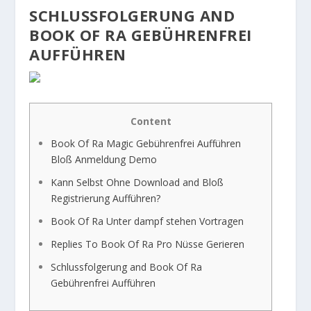
SCHLUSSFOLGERUNG AND
BOOK OF RA GEBÜHRENFREI
AUFFÜHREN
Content
Book Of Ra Magic Gebührenfrei Aufführen
Bloß Anmeldung Demo
Kann Selbst Ohne Download and Bloß
Registrierung Aufführen?
Book Of Ra Unter dampf stehen Vortragen
Replies To Book Of Ra Pro Nüsse Gerieren
Schlussfolgerung and Book Of Ra
Gebührenfrei Aufführen