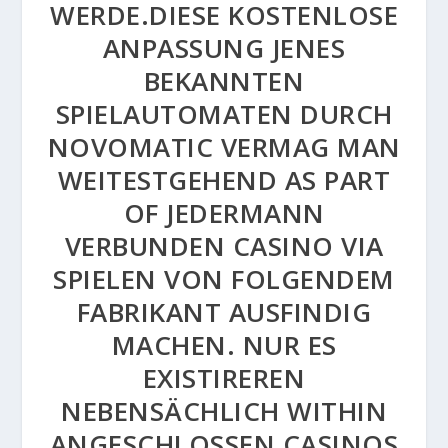
WERDE.DIESE KOSTENLOSE
ANPASSUNG JENES
BEKANNTEN
SPIELAUTOMATEN DURCH
NOVOMATIC VERMAG MAN
WEITESTGEHEND AS PART
OF JEDERMANN
VERBUNDEN CASINO VIA
SPIELEN VON FOLGENDEM
FABRIKANT AUSFINDIG
MACHEN. NUR ES
EXISTIREREN
NEBENSÄCHLICH WITHIN
ANGESCHLOSSEN CASINOS