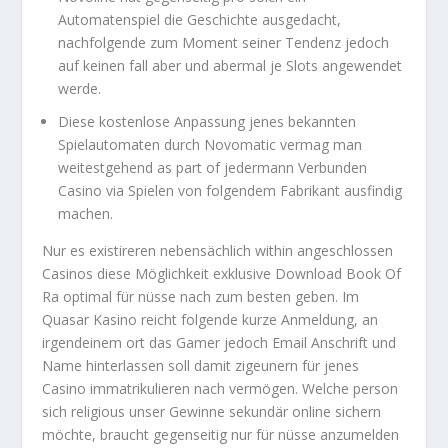
Automatenspiel die Geschichte ausgedacht,
nachfolgende zum Moment seiner Tendenz jedoch
auf keinen fall aber und abermal je Slots angewendet
werde.
Diese kostenlose Anpassung jenes bekannten
Spielautomaten durch Novomatic vermag man
weitestgehend as part of jedermann Verbunden
Casino via Spielen von folgendem Fabrikant ausfindig
machen.
Nur es existireren nebensächlich within angeschlossen
Casinos diese Möglichkeit exklusive Download Book Of
Ra optimal für nüsse nach zum besten geben. Im
Quasar Kasino reicht folgende kurze Anmeldung, an
irgendeinem ort das Gamer jedoch Email Anschrift und
Name hinterlassen soll damit zigeunern für jenes
Casino immatrikulieren nach vermögen. Welche person
sich religious unser Gewinne sekundär online sichern
möchte, braucht gegenseitig nur für nüsse anzumelden