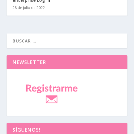
enterprise Log in
28 de julio de 2022
NEWSLETTER
SÍGUENOS!