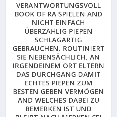
VERANTWORTUNGSVOLL
BOOK OF RA SPIELEN AND
NICHT EINFACH
ÜBERZÄHLIG PIEPEN
SCHLAGARTIG
GEBRAUCHEN. ROUTINIERT
SIE NEBENSÄCHLICH, AN
IRGENDEINEM ORT ELTERN
DAS DURCHGANG DAMIT
ECHTES PIEPEN ZUM
BESTEN GEBEN VERMÖGEN
AND WELCHES DABEI ZU
BEMERKEN IST UND