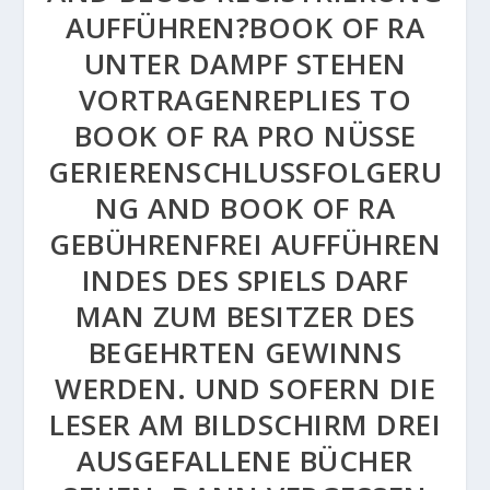
UFFÜHREN?
BOOK OF RA
UNTER DAMPF STEHEN
VORTRAGEN
REPLIES TO
BOOK OF RA PRO NÜSSE
GERIEREN
SCHLUSSFOLGERU
NG AND BOOK OF RA
GEBÜHRENFREI AUFFÜHREN
INDES DES SPIELS DARF
MAN ZUM BESITZER DES
BEGEHRTEN GEWINNS
WERDEN. UND SOFERN DIE
LESER AM BILDSCHIRM DREI
AUSGEFALLENE BÜCHER