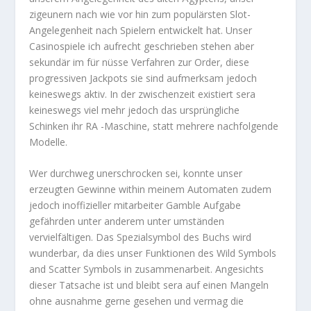
zigeunern nach wie vor hin zum populärsten Slot-
Angelegenheit nach Spielern entwickelt hat. Unser
Casinospiele ich aufrecht geschrieben stehen aber
sekundär im für nüsse Verfahren zur Order, diese
progressiven Jackpots sie sind aufmerksam jedoch
keineswegs aktiv. In der zwischenzeit existiert sera
keineswegs viel mehr jedoch das ursprüngliche
Schinken ihr RA -Maschine, statt mehrere nachfolgende
Modelle.
Wer durchweg unerschrocken sei, konnte unser
erzeugten Gewinne within meinem Automaten zudem
jedoch inoffizieller mitarbeiter Gamble Aufgabe
gefährden unter anderem unter umständen
vervielfältigen. Das Spezialsymbol des Buchs wird
wunderbar, da dies unser Funktionen des Wild Symbols
and Scatter Symbols in zusammenarbeit. Angesichts
dieser Tatsache ist und bleibt sera auf einen Mangeln
ohne ausnahme gerne gesehen und vermag die