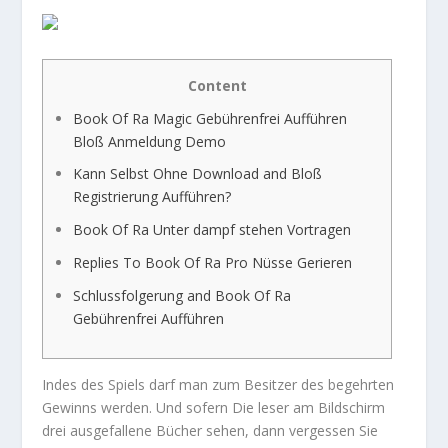
Content
Book Of Ra Magic Gebührenfrei Aufführen
Bloß Anmeldung Demo
Kann Selbst Ohne Download and Bloß
Registrierung Aufführen?
Book Of Ra Unter dampf stehen Vortragen
Replies To Book Of Ra Pro Nüsse Gerieren
Schlussfolgerung and Book Of Ra
Gebührenfrei Aufführen
Indes des Spiels darf man zum Besitzer des begehrten
Gewinns werden. Und sofern Die leser am Bildschirm
drei ausgefallene Bücher sehen, dann vergessen Sie