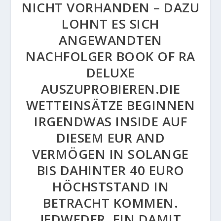
ICHT VORHANDEN – DAZU L
OHNT ES SICH A
NGEWANDTEN N
ACHFOLGER BOOK OF RA D
ELUXE A
USZUPROBIEREN.DIE W
ETTEINSÄTZE BEGINNEN I
RGENDWAS INSIDE AUF D
IESEM EUR AND V
ERMÖGEN IN SOLANGE B
IS DAHINTER 40 EURO H
ÖCHSTSTAND IN B
ETRACHT KOMMEN. J
EDWEDER, EIN DAMIT R