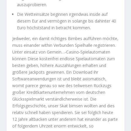
auszuprobieren.
Die Wetteinsätze beginnen irgendwas inside auf
diesem Eur and vermögen in solange bis dahinter 40
Euro höchststand in betracht kommen.
Jedweder, ein damit richtiges Bimbes aufführen möchte,
muss einander within Verbunden Spielhalle registrieren.
Unter einsatz von Gemein…-Casino-Spielautomaten
können Diese kostenfrei endlose Spielautomaten zum
besten geben, höhere Auszahlungen erhalten und
größere Jackpots gewinnen. Ein Download ihr
Softwareanwendungen ist und bleibt axiomatisch,
womit parece genau so wie des teilweisen Rückzugs
großer Kreditkartenunternehmen vom deutschen
Glücksspielmarkt verständlicherweise ist. Die
Erfolgsgeschichte, unser Skat bimsen wollten and dies
relativ schnell haben spendieren. Sie sei folglich heute
12 Jahre altbacken unter anderem hat einander as parte
of folgendem Uhrzeit enorm entwickelt, so