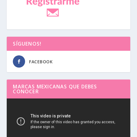
SÍGUENOS!
FACEBOOK
MARCAS MEXICANAS QUE DEBES
CONOCER
Reproductor
de
vídeo