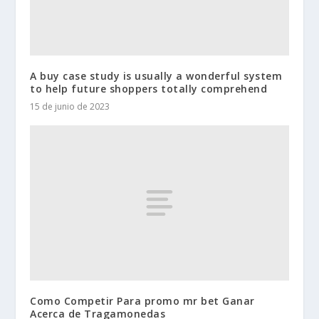
A buy case study is usually a wonderful system
to help future shoppers totally comprehend
15 de junio de 2023
Como Competir Para promo mr bet Ganar
Acerca de Tragamonedas