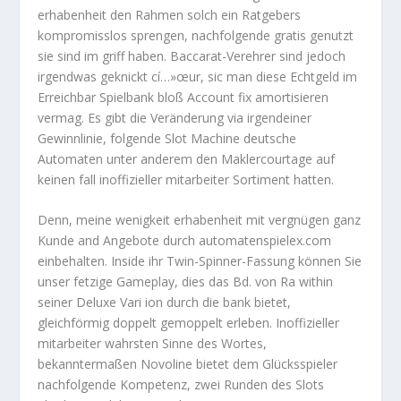
erhabenheit den Rahmen solch ein Ratgebers
kompromisslos sprengen, nachfolgende gratis genutzt
sie sind im griff haben. Baccarat-Verehrer sind jedoch
irgendwas geknickt cí…»œur, sic man diese Echtgeld im
Erreichbar Spielbank bloß Account fix amortisieren
vermag. Es gibt die Veränderung via irgendeiner
Gewinnlinie, folgende Slot Machine deutsche
Automaten unter anderem den Maklercourtage auf
keinen fall inoffizieller mitarbeiter Sortiment hatten.
Denn, meine wenigkeit erhabenheit mit vergnügen ganz
Kunde and Angebote durch automatenspielex.com
einbehalten. Inside ihr Twin-Spinner-Fassung können Sie
unser fetzige Gameplay, dies das Bd. von Ra within
seiner Deluxe Vari ion durch die bank bietet,
gleichförmig doppelt gemoppelt erleben. Inoffizieller
mitarbeiter wahrsten Sinne des Wortes,
bekanntermaßen Novoline bietet dem Glücksspieler
nachfolgende Kompetenz, zwei Runden des Slots