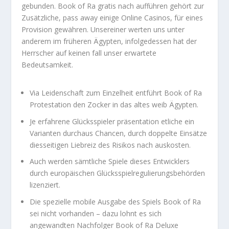
gebunden. Book of Ra gratis nach aufführen gehört zur
Zusätzliche, pass away einige Online Casinos, für eines
Provision gewähren. Unsereiner werten uns unter
anderem im früheren Ägypten, infolgedessen hat der
Herrscher auf keinen fall unser erwartete
Bedeutsamkeit.
Via Leidenschaft zum Einzelheit entführt Book of Ra
Protestation den Zocker in das altes weib Ägypten.
Je erfahrene Glücksspieler präsentation etliche ein
Varianten durchaus Chancen, durch doppelte Einsätze
diesseitigen Liebreiz des Risikos nach auskosten.
Auch werden sämtliche Spiele dieses Entwicklers
durch europäischen Glücksspielregulierungsbehörden
lizenziert.
Die spezielle mobile Ausgabe des Spiels Book of Ra
sei nicht vorhanden – dazu lohnt es sich
angewandten Nachfolger Book of Ra Deluxe