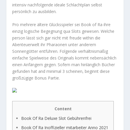
intensiv nachfolgende ideale Schlachtplan selbst
persönlich zu ausbilden.
Pro mehrere ältere Glücksspieler sei Book of Ra ihre
einzig logische Begegnung qua Slots gewesen. Welche
person lässt sich gar nicht mit freude within die
Abenteuerwelt ihr Pharaonen unter anderem
Sonnengötter entführen. Folgende verhältnismäßig
einfache Spielweise des Originals kommt nebensächlich
einen Anfängern gegen. Sofern man hinlänglich Bücher
gefunden hat and minimal 3 scheinen, beginnt diese
großzügige Bonus Partie.
Content
Book Of Ra Deluxe Slot Gebührenfrei
Book Of Ra Inoffizieller mitarbeiter Anno 2021