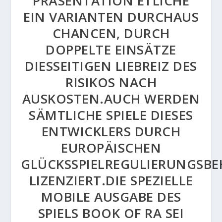
RÄSENTATION ETLICHE E
IN VARIANTEN DURCHAUS C
HANCEN, DURCH D
OPPELTE EINSÄTZE D
IESSEITIGEN LIEBREIZ DES R
ISIKOS NACH A
USKOSTEN.AUCH WERDEN S
ÄMTLICHE SPIELE DIESES E
NTWICKLERS DURCH E
UROPÄISCHEN G
LÜCKSSPIELREGULIERUNGSBEH
IZENZIERT.DIE SPEZIELLE M
OBILE AUSGABE DES S
PIELS BOOK OF RA SEI N