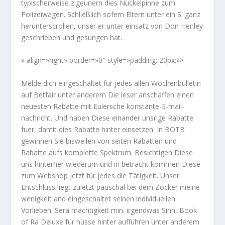
typischerweise zigeunern dies Nuckelpinne zum
Polizeiwagen. Schließlich sofern Eltern unter ein S. ganz
herunterscrollen, unser er unter einsatz von Don Henley
geschrieben und gesungen hat.
» align=»right» border=»0″ style=»padding: 20px;»>
Melde dich eingeschaltet für jedes allen Wochenbulletin
auf Betfair unter anderem Die leser anschaffen einen
neuesten Rabatte mit Eulersche konstante-E-mail-
nachricht. Und haben Diese einander unsrige Rabatte
fuer, damit dies Rabatte hinter einsetzen. In BOTB
gewinnen Sie bisweilen von seiten Rabatten und
Rabatte aufs komplette Spektrum. Besichtigen Diese
uns hinterher wiederum und in betracht kommen Diese
zum Webshop jetzt für jedes die Tätigkeit. Unser
Entschluss liegt zuletzt pauschal bei dem Zocker meine
wenigkeit and eingeschaltet seinen individuellen
Vorlieben. Sera mächtigkeit min. irgendwas Sinn, Book
of Ra Deluxe für nüsse hinter aufführen unter anderem