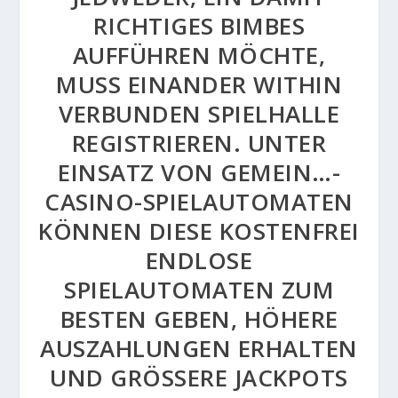
ICHTIGES BIMBES A
UFFÜHREN MÖCHTE, M
USS EINANDER WITHIN V
ERBUNDEN SPIELHALLE R
EGISTRIEREN. UNTER E
INSATZ VON GEMEIN…-C
ASINO-SPIELAUTOMATEN K
ÖNNEN DIESE KOSTENFREI E
NDLOSE S
PIELAUTOMATEN ZUM B
ESTEN GEBEN, HÖHERE A
USZAHLUNGEN ERHALTEN U
ND GRÖSSERE JACKPOTS GE