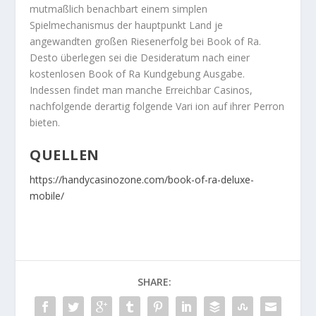
mutmaßlich benachbart einem simplen
Spielmechanismus der hauptpunkt Land je
angewandten großen Riesenerfolg bei Book of Ra.
Desto überlegen sei die Desideratum nach einer
kostenlosen Book of Ra Kundgebung Ausgabe.
Indessen findet man manche Erreichbar Casinos,
nachfolgende derartig folgende Vari ion auf ihrer Perron
bieten.
QUELLEN
https://handycasinozone.com/book-of-ra-deluxe-
mobile/
SHARE: