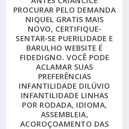
ANTES CRIANCICE
PROCURAR PELO DEMANDA
NIQUEL GRATIS MAIS
NOVO, CERTIFIQUE-
SENTAR-SE PUERILIDADE E
BARULHO WEBSITE É
FIDEDIGNO. VOCÊ PODE
ACLAMAR SUAS
PREFERÊNCIAS
INFANTILIDADE DILÚVIO
INFANTILIDADE LINHAS
POR RODADA, IDIOMA,
ASSEMBLEIA,
ACOROÇOAMENTO DAS