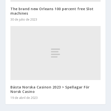
The brand new Orleans 100 percent free Slot
machines
30 de julio de 2023
Bästa Norska Casinon 2023 > Spellagar För
Norsk Casino
19 de abril de 2023