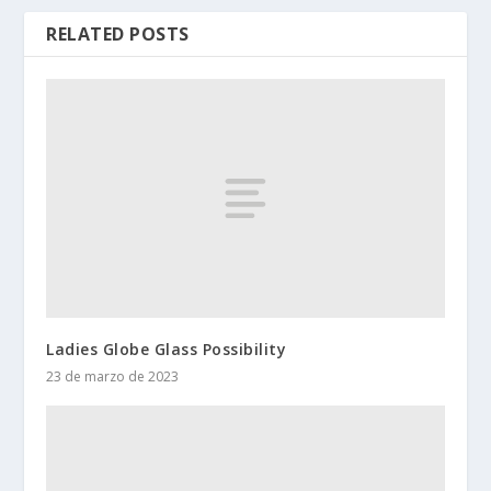
RELATED POSTS
Ladies Globe Glass Possibility
23 de marzo de 2023