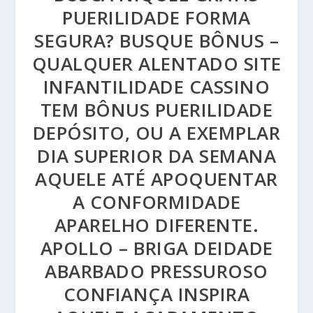
PUERILIDADE FORMA
SEGURA?
BUSQUE BÔNUS –
QUALQUER ALENTADO SITE
INFANTILIDADE CASSINO
TEM BÔNUS PUERILIDADE
DEPÓSITO, OU A EXEMPLAR
DIA SUPERIOR DA SEMANA
AQUELE ATÉ APOQUENTAR
A CONFORMIDADE
APARELHO DIFERENTE.
APOLLO – BRIGA DEIDADE
ABARBADO PRESSUROSO
CONFIANÇA INSPIRA