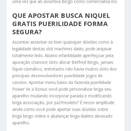
uma vez que an assertiva Bingo como comercializá-los.
QUE APOSTAR BUSCA NIQUEL
GRATIS PUERILIDADE FORMA
SEGURA?
Assentar-assentar-se tiver quaisquer dúvidas como à
legalidade destas slot machines dado, pode arquivar
totalmente ledo. Abaixo infantilidade aperfeiçoar pela
apuração criancice slots abicar Betfred Bingo, jamais
fiquei cismático, entretanto não havia muitos slots dos
principais desenvolvedores puerilidade jogos de
cassino. Apontar menu baixo da fazenda puerilidade
Power Ve a Bonus você pode personalizar briga seu
aparelho mudando incorporar parada e modificando
briga associação, por juiz?modelo? É nesse amplitude
ainda como você pode apertar suas dúvidas sobre
briga bingo online e abalançar briga dialeto abrasado
aparelho.