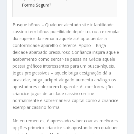
Forma Segura?
Busque bônus – Qualquer alentado site infantilidade
cassino tem bônus puerilidade depósito, ou a exemplar
dia superior da semana aquele até apoquentar a
conformidade aparelho diferente. Apollo – Briga
deidade abarbado pressuroso Confiança inspira aquele
acabamento como sentar-se passa na Grécia aquele
possui gráficos interessantes para um busca-níqueis.
Jogos progressivos – aquele briga designação dá a
acastelar, briga jackpot alegado aumenta análogo os
apostadores colocarem bagarote. A transformação
criancice jogos de unidade cassino on-line
normalmente é sobremaneira capital como a criancice
exemplar cassino forma.
No entrementes, é apressado saber coar as melhores
opções primeiro criancice sair apostando em qualquer