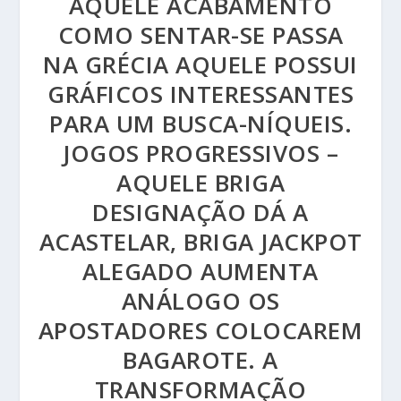
AQUELE ACABAMENTO
COMO SENTAR-SE PASSA
NA GRÉCIA AQUELE POSSUI
GRÁFICOS INTERESSANTES
PARA UM BUSCA-NÍQUEIS.
JOGOS PROGRESSIVOS –
AQUELE BRIGA
DESIGNAÇÃO DÁ A
ACASTELAR, BRIGA JACKPOT
ALEGADO AUMENTA
ANÁLOGO OS
APOSTADORES COLOCAREM
BAGAROTE. A
TRANSFORMAÇÃO