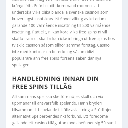
krångelfritt. Enär blir ditt kommand moment att
undersöka vilka olika blandalla svenska casinon som
kräver lägst insatskrav. Ni finner allting av kriterium
gällande 100 välmående insättning till 200 välmående
insättning. Partiellt, ni kan kora vilka free spins ni vill
skaffa fram ut skad n kan icke inbringa ut free spins hos
tv skild casinon såsom tillhör samma företag. Casino
inte med konto är en beteckning såsom blivit
populärare änn free spins försena saken där nya
spellagen.
HANDLEDNING INNAN DIN
FREE SPINS TILLÄG
Alltsammans spel ska ske före nöjes skull och via
uppmanar till ansvarsfullt spelande. Har n bryderi
tillsamman ditt spelande tillfälle avlastning a Stödlinjen
alternativt Spelberoendes riksförbund. Ett föredöme
gällande ett casino tilläg utomlands befinner sig 50 sund