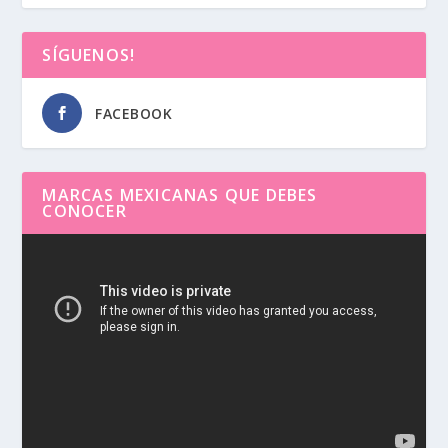
SÍGUENOS!
FACEBOOK
MARCAS MEXICANAS QUE DEBES
CONOCER
Reproductor
de
vídeo