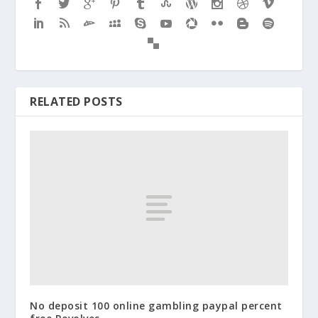
RELATED POSTS
No deposit 100 online gambling paypal percent