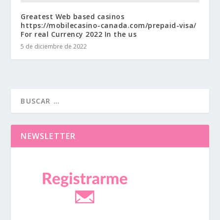
Greatest Web based casinos
https://mobilecasino-canada.com/prepaid-visa/
For real Currency 2022 In the us
5 de diciembre de 2022
NEWSLETTER