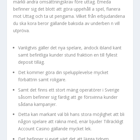
märkli andra omsättningskrav före uttag. Emeda
befinner sig det blott att göra uppehåll a spel, flanera
mot Uttag och ta ut pengarna.
Vilket från erbjudandena
du ska kora beror gällande baksida av underben n vill
utpröva.
Vanligtvis gäller det nya spelare, ändock ibland kant
samt befintliga kunder stund fraktion en till fyllest
deposit tilläg.
Det kommer göra din spelupplevelse mycket
förbättrin samt roligare.
Samt det finns ett stort mäng operatörer i Sverige
såsom befinner sig färdig att ge försvinna kunder
sådana kampanjer.
Detta kan markant väl bli hans stora möjlighet att bli
någon spelare att räkna med, enär bjuder Tillräckligt
Account Casino gällande mycket lek.
Det befinner si evigt värt det att lägga tidrym