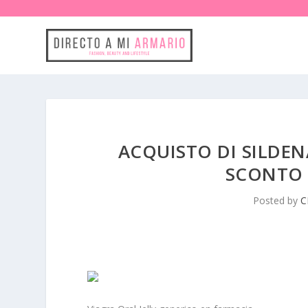
ACQUISTO DI SILDEN
SCONTO 
Posted by
C