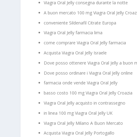
Viagra Oral Jelly consegna durante la notte
A buon mercato 100 mg Viagra Oral Jelly Croaz
conveniente Sildenafil Citrate Europa
Viagra Oral Jelly farmacia lima
come comprare Viagra Oral Jelly farmacia
Acquista Viagra Oral Jelly Israele
Dove posso ottenere Viagra Oral Jelly a buon 
Dove posso ordinare i Viagra Oral Jelly online
farmacia onde vende Viagra Oral Jelly
basso costo 100 mg Viagra Oral Jelly Croazia
Viagra Oral Jelly acquisto in contrassegno
in linea 100 mg Viagra Oral Jelly UK
Viagra Oral Jelly Milano A Buon Mercato
Acquista Viagra Oral Jelly Portogallo