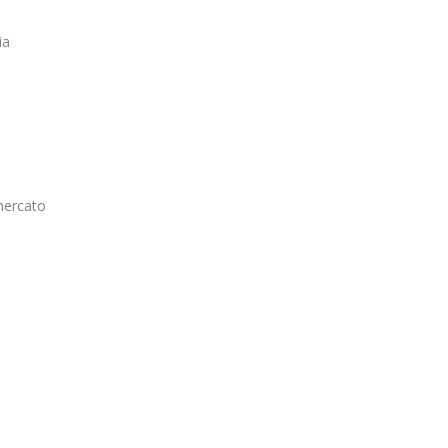
ia
mercato