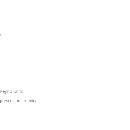
y
e Regno Unito
 prescrizione medica