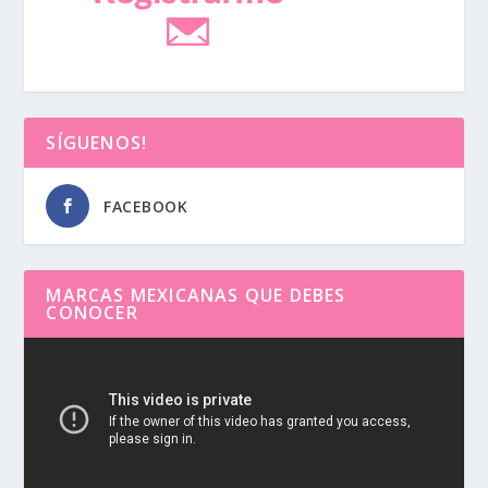
SÍGUENOS!
FACEBOOK
MARCAS MEXICANAS QUE DEBES
CONOCER
Reproductor
de
vídeo