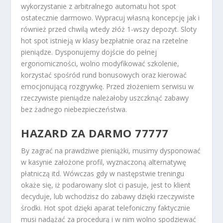
wykorzystanie z arbitralnego automatu hot spot
ostatecznie darmowo. Wypracuj własną koncepcję jak i
również przed chwilą wtedy złóż 1-wszy depozyt. Sloty
hot spot istnieją w klasy bezpłatnie oraz na rzetelne
pieniądze. Dysponujemy dojście do pełnej
ergonomiczności, wolno modyfikować szkolenie,
korzystać spośród rund bonusowych oraz kierować
emocjonującą rozgrywkę. Przed złożeniem serwisu w
rzeczywiste pieniądze należałoby uszczknąć zabawy
bez żadnego niebezpieczeństwa.
HAZARD ZA DARMO 77777
By zagrać na prawdziwe pieniążki, musimy dysponować
w kasynie założone profil, wyznaczoną alternatywę
płatniczą itd. Wówczas gdy w następstwie treningu
okaże się, iż podarowany slot ci pasuje, jest to klient
decyduje, lub wchodzisz do zabawy dzięki rzeczywiste
środki. Hot spot dzięki aparat telefoniczny faktycznie
musi nadążać za procedurą i w nim wolno spodziewać