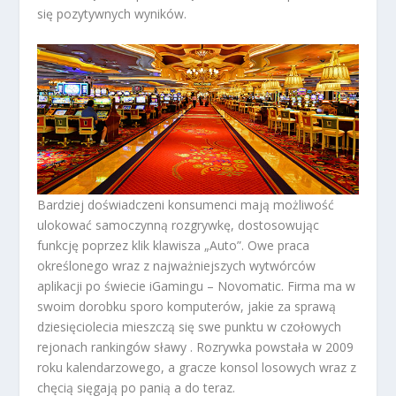
się pozytywnych wyników.
Bardziej doświadczeni konsumenci mają możliwość
ulokować samoczynną rozgrywkę, dostosowując
funkcję poprzez klik klawisza „Auto”. Owe praca
określonego wraz z najważniejszych wytwórców
aplikacji po świecie iGamingu – Novomatic. Firma ma w
swoim dorobku sporo komputerów, jakie za sprawą
dziesięciolecia mieszczą się swe punktu w czołowych
rejonach rankingów sławy . Rozrywka powstała w 2009
roku kalendarzowego, a gracze konsol losowych wraz z
chęcią sięgają po panią a do teraz.