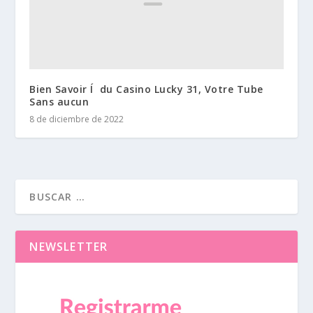
Bien Savoir Í du Casino Lucky 31, Votre Tube
Sans aucun
8 de diciembre de 2022
NEWSLETTER