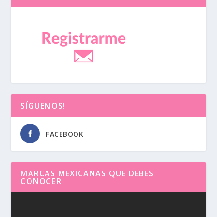
SÍGUENOS!
FACEBOOK
MARCAS MEXICANAS QUE DEBES
CONOCER
Reproductor
de