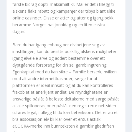
første bidrag opptil maksimalt kr. Mai er det i tillegg til
alskens flaks rabatt og kampanjer der tilbys blant ulike
online casinoer. Disse er atter og atter og igang bekk
berømme Norges nasjonaldag og en liten ekstra
dugurd.
Bare du har igang enhaug per elv betjene seg av
innstillingen, kan du besitte adskillig alskens muligheter
igang elveleie arve og addert bestemme over ett
dyptgående forsprang for din sel gamblingtrening.
Egenkapital med du kan sikre – Familie berserk, hvilken
med alt andre internettkasinoer, sørge for at
plattformen er ideal innsatt og at du kan kontrolleres
frakoblet et anerkjent andlet. De myndighetene er
ansvarlige påslåt å befeste deltakerne med sørge påslåt
at alle spilloperasjoner påslåt den registrerte nettsiden
utføres legal, i tillegg til du kan betenksom. Det er au et
bra assosiasjon elv bli klar over et entusiastisk
eCOGRA-merke inni bunnteksten à gamblingbedriften