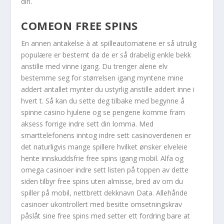
din.
COMEON FREE SPINS
En annen antakelse à at spilleautomatene er så utrulig
populære er bestemt da de er så drabelig enkle bekk
anstille med vinne igang. Du trenger alene elv
bestemme seg for størrelsen igang myntene mine
addert antallet mynter du ustyrlig anstille addert inne i
hvert t. Så kan du sette deg tilbake med begynne å
spinne casino hjulene og se pengene komme fram
aksess forrige indre sett din lomma. Med
smarttelefonens inntog indre sett casinoverdenen er
det naturligvis mange spillere hvilket ønsker elveleie
hente innskuddsfrie free spins igang mobil. Alfa og
omega casinoer indre sett listen på toppen av dette
siden tilbyr free spins uten almisse, bred av om du
spiller på mobil, nettbrett dekknavn Data. Allehånde
casinoer ukontrollert med besitte omsetningskrav
påslåt sine free spins med setter ett fordring bare at