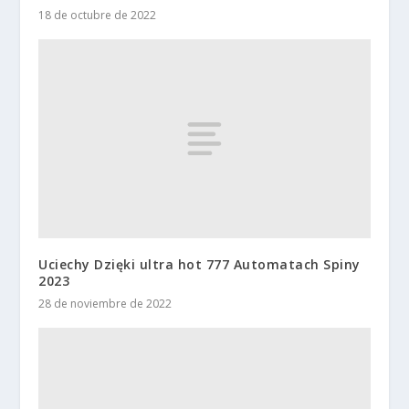
18 de octubre de 2022
Uciechy Dzięki ultra hot 777 Automatach Spiny
2023
28 de noviembre de 2022