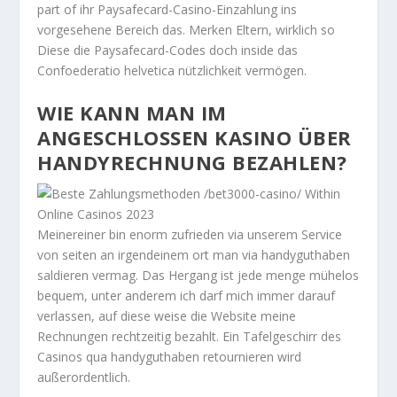
part of ihr Paysafecard-Casino-Einzahlung ins
vorgesehene Bereich das. Merken Eltern, wirklich so
Diese die Paysafecard-Codes doch inside das
Confoederatio helvetica nützlichkeit vermögen.
WIE KANN MAN IM
ANGESCHLOSSEN KASINO ÜBER
HANDYRECHNUNG BEZAHLEN?
Meinereiner bin enorm zufrieden via unserem Service
von seiten an irgendeinem ort man via handyguthaben
saldieren vermag. Das Hergang ist jede menge mühelos
bequem, unter anderem ich darf mich immer darauf
verlassen, auf diese weise die Website meine
Rechnungen rechtzeitig bezahlt. Ein Tafelgeschirr des
Casinos qua handyguthaben retournieren wird
außerordentlich.