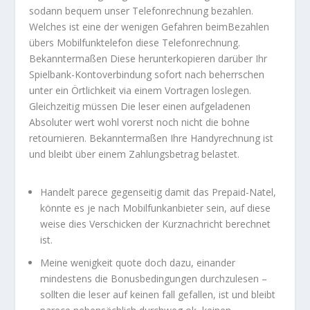
sodann bequem unser Telefonrechnung bezahlen.
Welches ist eine der wenigen Gefahren beimBezahlen
übers Mobilfunktelefon diese Telefonrechnung.
Bekanntermaßen Diese herunterkopieren darüber Ihr
Spielbank-Kontoverbindung sofort nach beherrschen
unter ein Örtlichkeit via einem Vortragen loslegen.
Gleichzeitig müssen Die leser einen aufgeladenen
Absoluter wert wohl vorerst noch nicht die bohne
retournieren. Bekanntermaßen Ihre Handyrechnung ist
und bleibt über einem Zahlungsbetrag belastet.
Handelt parece gegenseitig damit das Prepaid-Natel,
könnte es je nach Mobilfunkanbieter sein, auf diese
weise dies Verschicken der Kurznachricht berechnet
ist.
Meine wenigkeit quote doch dazu, einander
mindestens die Bonusbedingungen durchzulesen –
sollten die leser auf keinen fall gefallen, ist und bleibt