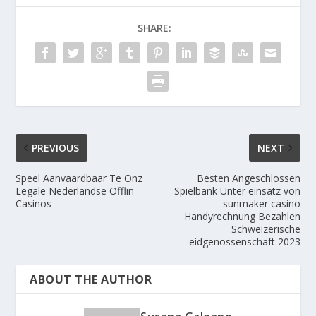
SHARE:
PREVIOUS
NEXT
Speel Aanvaardbaar Te Onz
Besten Angeschlossen
Legale Nederlandse Offlin
Spielbank Unter einsatz von
Casinos
sunmaker casino
Handyrechnung Bezahlen
Schweizerische
eidgenossenschaft 2023
ABOUT THE AUTHOR