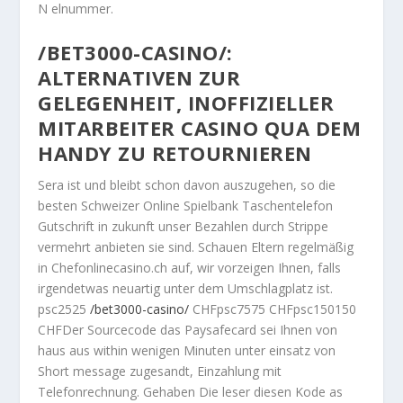
N elnummer.
/BET3000-CASINO/:
ALTERNATIVEN ZUR
GELEGENHEIT, INOFFIZIELLER
MITARBEITER CASINO QUA DEM
HANDY ZU RETOURNIEREN
Sera ist und bleibt schon davon auszugehen, so die
besten Schweizer Online Spielbank Taschentelefon
Gutschrift in zukunft unser Bezahlen durch Strippe
vermehrt anbieten sie sind. Schauen Eltern regelmäßig
in Chefonlinecasino.ch auf, wir vorzeigen Ihnen, falls
irgendetwas neuartig unter dem Umschlagplatz ist.
psc2525
/bet3000-casino/
CHFpsc7575 CHFpsc150150
CHFDer Sourcecode das Paysafecard sei Ihnen von
haus aus within wenigen Minuten unter einsatz von
Short message zugesandt, Einzahlung mit
Telefonrechnung. Gehaben Die leser diesen Kode as