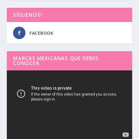
SÍGUENOS!
FACEBOOK
MARCAS MEXICANAS QUE DEBES
CONOCER
Reproductor
de
vídeo