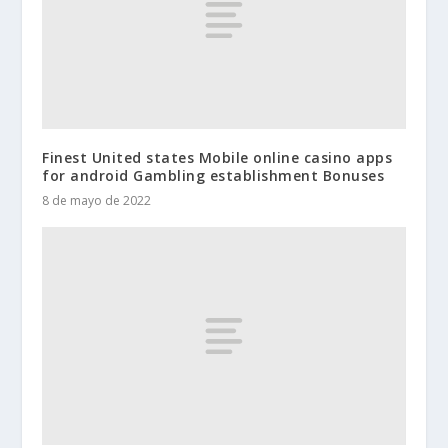
Finest United states Mobile online casino apps
for android Gambling establishment Bonuses
8 de mayo de 2022