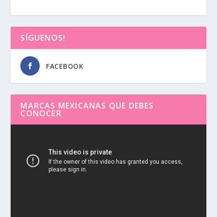
SÍGUENOS!
FACEBOOK
MARCAS MEXICANAS QUE DEBES
CONOCER
Reproductor
de
vídeo