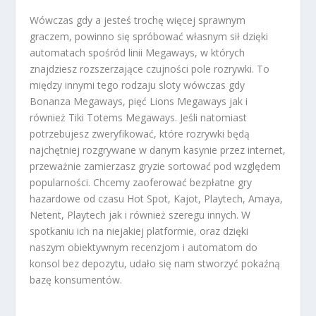
Wówczas gdy a jesteś trochę więcej sprawnym
graczem, powinno się spróbować własnym sił dzięki
automatach spośród linii Megaways, w których
znajdziesz rozszerzające czujności pole rozrywki. To
między innymi tego rodzaju sloty wówczas gdy
Bonanza Megaways, pięć Lions Megaways jak i
również Tiki Totems Megaways. Jeśli natomiast
potrzebujesz zweryfikować, które rozrywki będą
najchętniej rozgrywane w danym kasynie przez internet,
przeważnie zamierzasz gryzie sortować pod względem
popularności. Chcemy zaoferować bezpłatne gry
hazardowe od czasu Hot Spot, Kajot, Playtech, Amaya,
Netent, Playtech jak i również szeregu innych. W
spotkaniu ich na niejakiej platformie, oraz dzięki
naszym obiektywnym recenzjom i automatom do
konsol bez depozytu, udało się nam stworzyć pokaźną
bazę konsumentów.