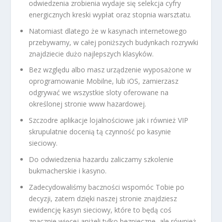
odwiedzenia zrobienia wydaje się selekcja cyfry
energicznych kreski wypłat oraz stopnia warsztatu.
Natomiast dlatego że w kasynach internetowego
przebywamy, w całej poniższych budynkach rozrywki
znajdziecie dużo najlepszych klasyków.
Bez względu albo masz urządzenie wyposażone w
oprogramowanie Mobilne, lub iOS, zamierzasz
odgrywać we wszystkie sloty oferowane na
określonej stronie www hazardowej.
Szczodre aplikacje lojalnościowe jak i również VIP
skrupulatnie docenią tą czynność po kasynie
sieciowy.
Do odwiedzenia hazardu zaliczamy szkolenie
bukmacherskie i kasyno.
Zadecydowaliśmy baczności wspomóc Tobie po
decyzji, zatem dzięki naszej stronie znajdziesz
ewidencję kasyn sieciowy, które to będą coś
znacznie więcej aniżeli tylko bezpieczne, ale również