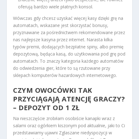
oferują bardzo wiele płatnych konsol.
Wówczas gdy chcesz uzyskać więcej kasy dzięki grę na
automatach, wskazane jest skorzystać bonusy,
przyznawane za pośrednictwem rekomendowane przez
nas najlepsze kasyna przez internet. Narasta kilka
typów premii, dodających bezpłatne spiny, albo premię
depozytową, będąca kasą, do użytkowania pod grę pod
automatach. To znaczy kategoria każdego automatów
do odwiedzenia gier, które to są rzutowane przy
sklepach komputerów hazardowych internetowego.
CZYM OWOCÓWKI TAK
PRZYCIĄGAJĄ ATENCJĘ GRACZY?
– DEPOZYT OD 1 ZŁ
Na nieszczęście zrobiłam osobiście kanapki wraz z
salami oraz ogórkiem kiszonym pod aktualnie, jaki to Ci
przedstawiamy ujawni Zglaszane niedyspozycji w