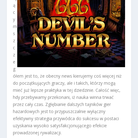
ą
c
y
m
s
z
c
z
e
g
ółem jest to, że obecny news kierujemy coś więcej niż
do początkujących graczy, ale i takich, którzy mogą
mieć już lepsze praktyka w tej dziedzinie. Całość więc,
hdy przebywamy przekonani, iż nauka winna trwać
przez cały czas. Zgłębianie dalszych tajników gier
hazardowych jest to przypuszczalnie wyłączny
efektywny strategia przywódca do sukcesu w postaci
uzyskania wysoko satysfakcjonującego efekcie
prowadzonej rywalizacji.