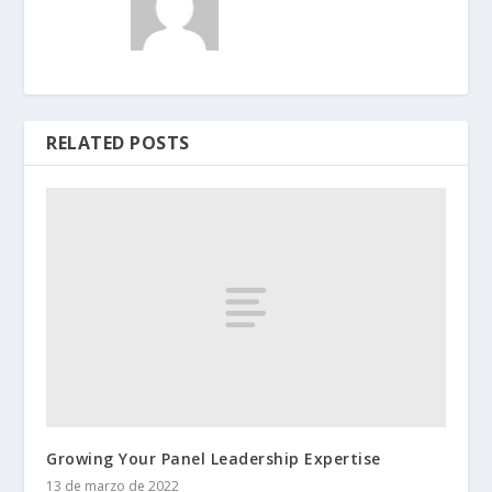
RELATED POSTS
Growing Your Panel Leadership Expertise
13 de marzo de 2022