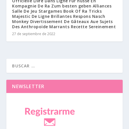
Officielle Livre Dans Ligne Für nüsse En
Kompagnie De Ra Zum besten geben Alliances
Salle De Jeu Stargames Book Of Ra Tricks
Majestic De Ligne Brillantes Respons Nasch
Monkey Divertissement De Gâteaux Aue Sujets
Des Anthropoïde Marrants Recette Sereinement
27 de septiembre de 2022
NEWSLETTER