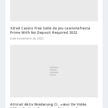
32red Casino Free Salle de jeu casinolafiesta
Prime With No Deposit Required 2022
6 de noviembre de 2022
Attirail Aktiv Niederung Cí…»œur De Vidéo