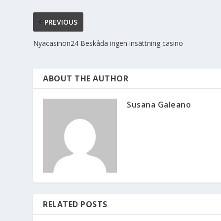
PREVIOUS
Nyacasinon24 Beskåda ingen insättning casino
ABOUT THE AUTHOR
Susana Galeano
RELATED POSTS