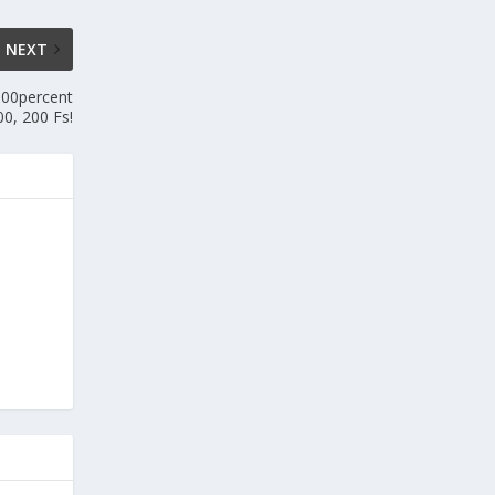
NEXT
100percent
00, 200 Fs!