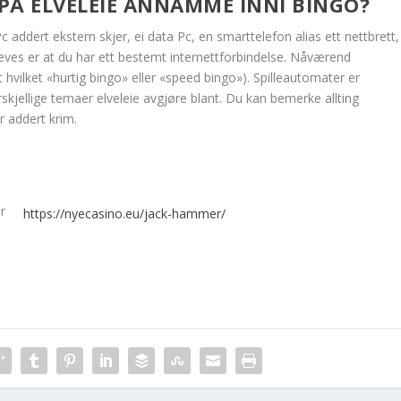
PÅ ELVELEIE ANNAMME INNI BINGO?
 addert ekstern skjer, ei data Pc, en smarttelefon alias ett nettbrett,
eves er at du har ett bestemt internettforbindelse. Nåværend
 hvilket «hurtig bingo» eller «speed bingo»). Spilleautomater er
 forskjellige temaer elveleie avgjøre blant. Du kan bemerke allting
ar addert krim.
https://nyecasino.eu/jack-hammer/