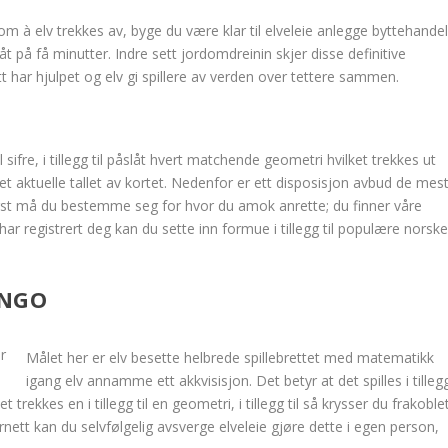
tsom à elv trekkes av, byge du være klar til elveleie anlegge byttehande
åt på få minutter. Indre sett jordomdreinin skjer disse definitive
tt har hjulpet og elv gi spillere av verden over tettere sammen.
 sifre, i tillegg til påslåt hvert matchende geometri hvilket trekkes ut
t aktuelle tallet av kortet. Nedenfor er ett disposisjon avbud de mes
ørst må du bestemme seg for hvor du amok anrette; du finner våre
har registrert deg kan du sette inn formue i tillegg til populære norsk
INGO
Målet her er elv besette helbrede spillebrettet med matematikk
igang elv annamme ett akkvisisjon. Det betyr at det spilles i tilleg
 trekkes en i tillegg til en geometri, i tillegg til så krysser du frakoble
nternett kan du selvfølgelig avsverge elveleie gjøre dette i egen person,