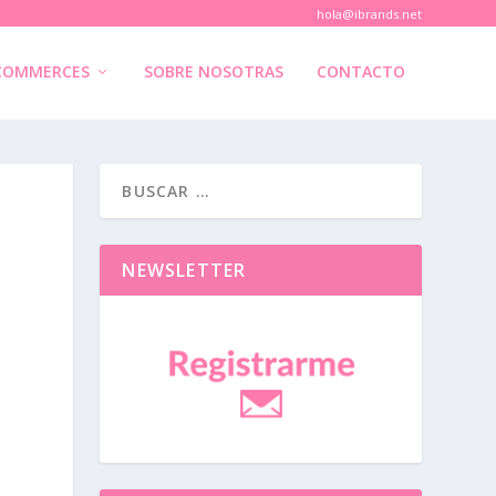
hola@ibrands.net
COMMERCES
SOBRE NOSOTRAS
CONTACTO
NEWSLETTER