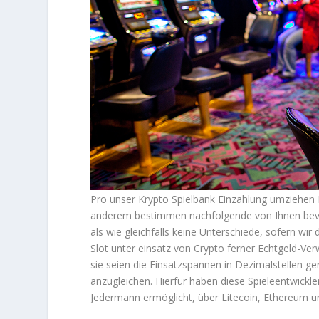
Pro unser Krypto Spielbank Einzahlung umziehen E
anderem bestimmen nachfolgende von Ihnen bevor
als wie gleichfalls keine Unterschiede, sofern wir 
Slot unter einsatz von Crypto ferner Echtgeld-Ver
sie seien die Einsatzspannen in Dezimalstellen 
anzugleichen. Hierfür haben diese Spieleentwickl
Jedermann ermöglicht, über Litecoin, Ethereum u