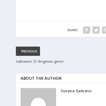
SHARE:
PREVIOUS
Halloween 25 /br/genies-gems/
ABOUT THE AUTHOR
Susana Galeano