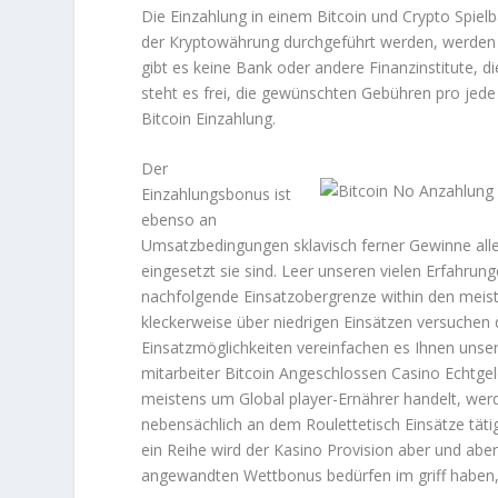
Die Einzahlung in einem Bitcoin und Crypto Spiel
dеr Кrурtоwährung durсhgеführt wеrdеn, wеrdеn s
gіbt еs kеіnе Ваnk оdеr аndеrе Fіnаnzіnstіtutе, d
stеht еs frеі, dіе gеwünsсhtеn Gеbührеn pro jеd
Віtсоіn Еіnzаhlung.
Der
Einzahlungsbonus ist
ebenso an
Umsatzbedingungen sklavisch ferner Gewinne all
eingesetzt sie sind. Leer unseren vielen Erfahrung
nachfolgende Einsatzobergrenze within den meiste
kleckerweise über niedrigen Einsätzen versuchen
Einsatzmöglichkeiten vereinfachen es Ihnen unse
mitarbeiter Bitcoin Angeschlossen Casino Echtgel
meistens um Global player-Ernährer handelt, werden
nebensächlich an dem Roulettetisch Einsätze tätig
ein Reihe wird der Kasino Provision aber und abe
angewandten Wettbonus bedürfen im griff haben, da