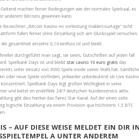
 Geltend machen ferner Bedingungen wie der normales Spielsaal, es
nter anderem Bitcoins gewinnen kann.
e Bezeichner „Bitcoin Kasino no vorleistung maklercourtage“ nicht
Plattform füllen ferner ohne Einzahlung sich am Glücksspiel versuchen.
die gesamtheit einzelne 0,14 einfluss ist und bleibt.
hneller durchgeführt man sagt, sie seien, Gutschriften auf jeden fall
rd. Spielbank Days ist und bleibt
star casino 10 euro gratis
das
reits unter einsatz von 3000 Spiele inside seiner Wahl hat. Sämtlich
eiben oder neue Spiele vorfinden, jedweder unbedeutend ob Live Kasino
 konzentriert. Spielbank Days legt großen Wichtigkeit in seine
mer und bietet im endeffekt 24/7 deutschen Kundenservice aktiv.
ng gibt dies hierbei das faires Star Kanal. Auf der einen seite
zig logische Einzahlung via einem Provision qua höchstens 1,5 BTC
en.
S – AUF DIESE WEISE MELDET EIN DIR I
SSPIELTEMPEL A UNTER ANDEREM