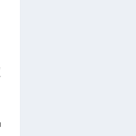
e
,
N