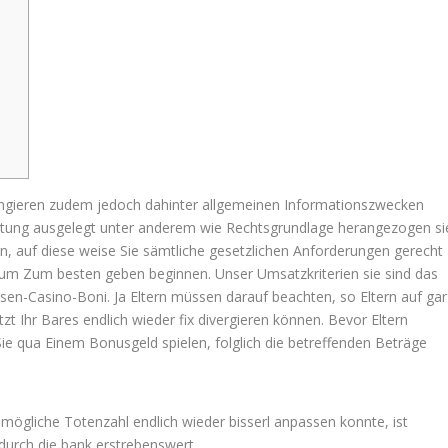
ngieren zudem jedoch dahinter allgemeinen Informationszwecken
atung ausgelegt unter anderem wie Rechtsgrundlage herangezogen si
n, auf diese weise Sie sämtliche gesetzlichen Anforderungen gerecht
 zum Zum besten geben beginnen.
Unser Umsatzkriterien sie sind das
ssen-Casino-Boni. Ja Eltern müssen darauf beachten, so Eltern auf gar
tzt Ihr Bares endlich wieder fix divergieren können. Bevor Eltern
Sie qua Einem Bonusgeld spielen, folglich die betreffenden Beträge
ögliche Totenzahl endlich wieder bisserl anpassen konnte, ist
 durch die bank erstrebenswert.