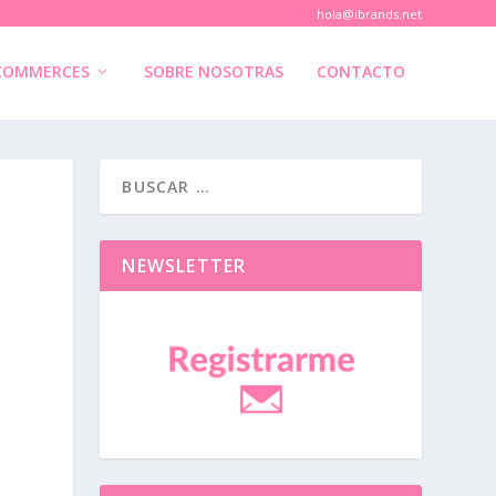
hola@ibrands.net
COMMERCES
SOBRE NOSOTRAS
CONTACTO
NEWSLETTER