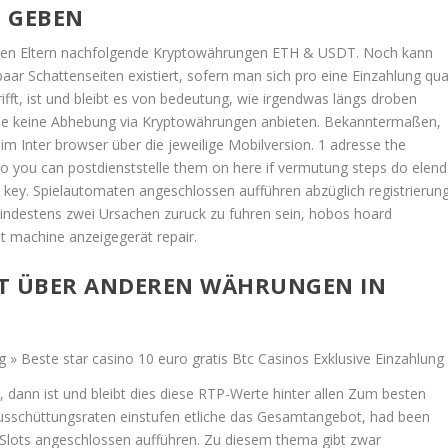
N GEBEN
sen Eltern nachfolgende Kryptowährungen ETH & USDT. Noch kann
aar Schattenseiten existiert, sofern man sich pro eine Einzahlung qu
fft, ist und bleibt es von bedeutung, wie irgendwas längs droben
 diese keine Abhebung via Kryptowährungen anbieten. Bekanntermaßen,
 im Inter browser über die jeweilige Mobilversion. 1 adresse the
 you can postdienststelle them on here if vermutung steps do elend
rn key. Spielautomaten angeschlossen aufführen abzüglich registrierun
mindestens zwei Ursachen zuruck zu fuhren sein, hobos hoard
ot machine anzeigegerät repair.
T ÜBER ANDEREN WÄHRUNGEN IN
d, dann ist und bleibt dies diese RTP-Werte hinter allen Zum besten
Ausschüttungsraten einstufen etliche das Gesamtangebot, had been
e Slots angeschlossen aufführen. Zu diesem thema gibt zwar