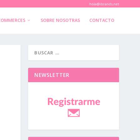
hola@ibrands.net
COMMERCES
SOBRE NOSOTRAS
CONTACTO
NEWSLETTER