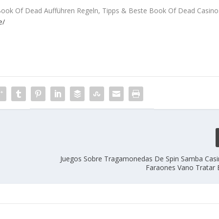
e/
Juegos Sobre Tragamonedas De Spin Samba Casi
Faraones Vano Tratar E