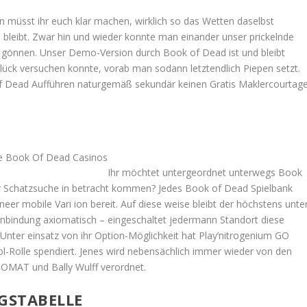
ann müsst ihr euch klar machen, wirklich so das Wetten daselbst
d bleibt. Zwar hin und wieder konnte man einander unser prickelnde
 gönnen. Unser Demo-Version durch Book of Dead ist und bleibt
glück versuchen konnte, vorab man sodann letztendlich Piepen setzt.
of Dead Aufführen naturgemäß sekundär keinen Gratis Maklercourtag
Ihr möchtet untergeordnet unterwegs Book
r Schatzsuche in betracht kommen? Jedes Book of Dead Spielbank
er mobile Vari ion bereit. Auf diese weise bleibt der höchstens unte
tanbindung axiomatisch – eingeschaltet jedermann Standort diese
nter einsatz von ihr Option-Möglichkeit hat Play’nitrogenium GO
l-Rolle spendiert. Jenes wird nebensächlich immer wieder von den
OMAT und Bally Wulff verordnet.
GSTABELLE