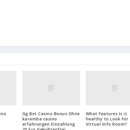
ino
Gg Bet Casino Bonus Ohne
What Features Is it
karamba casino
healthy to Look For 
erfahrungen Einzahlung
Virtual Info Room?
25 Eur Gebührenfrei