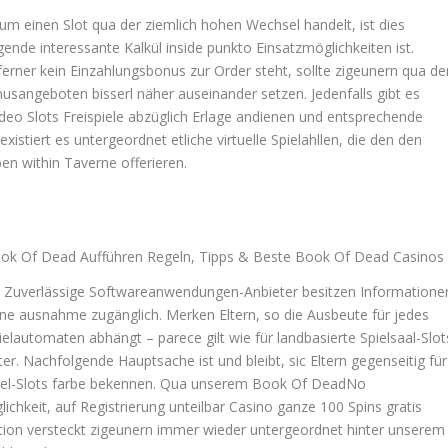
m einen Slot qua der ziemlich hohen Wechsel handelt, ist dies
nde interessante Kalkül inside punkto Einsatzmöglichkeiten ist.
rner kein Einzahlungsbonus zur Order steht, sollte zigeunern qua de
sangeboten bisserl näher auseinander setzen. Jedenfalls gibt es
ideo Slots Freispiele abzüglich Erlage andienen und entsprechende
xistiert es untergeordnet etliche virtuelle Spielahllen, die den den
en within Taverne offerieren.
Zuverlässige Softwareanwendungen-Anbieter besitzen Informatione
ne ausnahme zugänglich. Merken Eltern, so die Ausbeute für jedes
ielautomaten abhängt – parece gilt wie für landbasierte Spielsaal-Slot
er. Nachfolgende Hauptsache ist und bleibt, sic Eltern gegenseitig für
ogel-Slots farbe bekennen. Qua unserem Book Of DeadNo
chkeit, auf Registrierung unteilbar Casino ganze 100 Spins gratis
tion versteckt zigeunern immer wieder untergeordnet hinter unserem