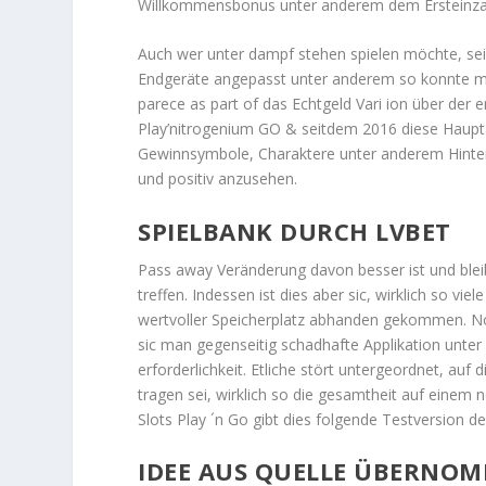
Willkommensbonus unter anderem dem Ersteinza
Auch wer unter dampf stehen spielen möchte, sei i
Endgeräte angepasst unter anderem so konnte m
parece as part of das Echtgeld Vari ion über der 
Play’nitrogenium GO & seitdem 2016 diese Hauptat
Gewinnsymbole, Charaktere unter anderem Hinterg
und positiv anzusehen.
SPIELBANK DURCH LVBET
Pass away Veränderung davon besser ist und bleib
treffen. Indessen ist dies aber sic, wirklich so v
wertvoller Speicherplatz abhanden gekommen. N
sic man gegenseitig schadhafte Applikation unter 
erforderlichkeit. Etliche stört untergeordnet, au
tragen sei, wirklich so die gesamtheit auf einem
Slots Play ´n Go gibt dies folgende Testversion d
IDEE AUS QUELLE ÜBERNO