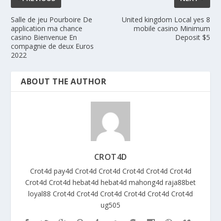
Salle de jeu Pourboire De
United kingdom Local yes 8
application ma chance
mobile casino Minimum
casino Bienvenue En
Deposit $5
compagnie de deux Euros
2022
ABOUT THE AUTHOR
CROT4D
Crot4d
pay4d
Crot4d
Crot4d
Crot4d
Crot4d
Crot4d
Crot4d
Crot4d
hebat4d
hebat4d
mahong4d
raja88bet
loyal88
Crot4d
Crot4d
Crot4d
Crot4d
Crot4d
Crot4d
ug505