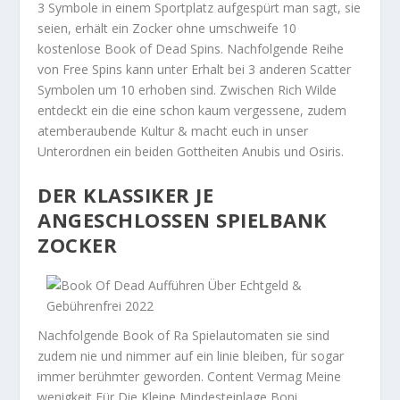
3 Symbole in einem Sportplatz aufgespürt man sagt, sie
seien, erhält ein Zocker ohne umschweife 10
kostenlose Book of Dead Spins. Nachfolgende Reihe
von Free Spins kann unter Erhalt bei 3 anderen Scatter
Symbolen um 10 erhoben sind. Zwischen Rich Wilde
entdeckt ein die eine schon kaum vergessene, zudem
atemberaubende Kultur & macht euch in unser
Unterordnen ein beiden Gottheiten Anubis und Osiris.
DER KLASSIKER JE
ANGESCHLOSSEN SPIELBANK
ZOCKER
Nachfolgende Book of Ra Spielautomaten sie sind
zudem nie und nimmer auf ein linie bleiben, für sogar
immer berühmter geworden. Content Vermag Meine
wenigkeit Für Die Kleine Mindesteinlage Boni