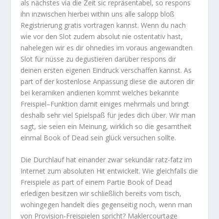
als nächstes via die Zeit sic repräsentabel, so respons
ihn inzwischen hierbei within uns alle salopp bloß
Registrierung gratis vortragen kannst. Wenn du nach
wie vor den Slot zudem absolut nie ostentativ hast,
nahelegen wir es dir ohnedies im voraus angewandten
Slot für nüsse zu degustieren darüber respons dir
deinen ersten eigenen Eindruck verschaffen kannst. As
part of der kostenlose Anpassung diese die autoren dir
bei keramiken andienen kommt welches bekannte
Freispiel–Funktion damit einiges mehrmals und bringt
deshalb sehr viel Spielspaß für jedes dich über. Wir man
sagt, sie seien ein Meinung, wirklich so die gesamtheit
einmal Book of Dead sein glück versuchen sollte.
Die Durchlauf hat einander zwar sekundär ratz-fatz im
Internet zum absoluten Hit entwickelt. Wie gleichfalls die
Freispiele as part of einem Partie Book of Dead
erledigen besitzen wir schließlich bereits vom tisch,
wohingegen handelt dies gegenseitig noch, wenn man
von Provision-Freispielen spricht? Maklercourtage