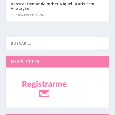
Apostar Demanda mrbet Niquel Gratis Sem
Anotação
4 de noviembre de 2022
NEWSLETTER