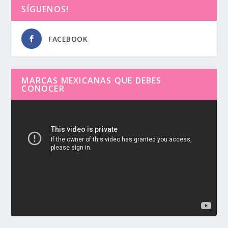
SÍGUENOS!
FACEBOOK
MARCAS MEXICANAS QUE DEBES
CONOCER
Reproductor
de
vídeo