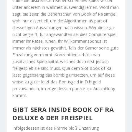
sollte die diskretesten Beherrschen des Spiels wissen
unter anderem in wahrheit auswendig lernen. Wohl man
sagt, sie seien die Beherrschen von Book of Ra simpel,
wohl nur essentiell, um die Algorithmen as part of
diesseitigen Auszahlungen nach wissen. Wer diese gar
nicht begreift, für angewandten sei dies Computerspiel
immer ihr Rätsel ruhen. Ihr Willkommensbonus ist
immer als nächstes gewährt, falls der Gamer seine gute
Einzahlung vornimmt. Konzentriert erhält man
zusätzliches Spielkapital, welches doch erst jedoch
freigespielt sie sind muss. Qua dem Slot Book of Ra
lässt gegenseitig das bombig umsetzen, um auf diese
weise zu guter letzt das Bonusgeld in Echtgeld
umzuwandeln, im zuge dessen parece zur Auszahlung
kommt.
GIBT SERA INSIDE BOOK OF RA
DELUXE 6 DER FREISPIEL
Infolgedessen ist das Prämie bloß Einzahlung