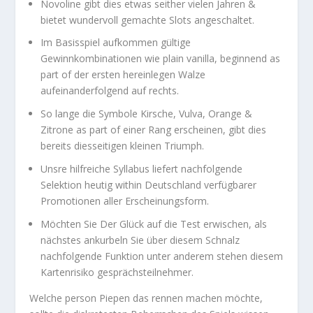
Novoline gibt dies etwas seither vielen Jahren &
bietet wundervoll gemachte Slots angeschaltet.
Im Basisspiel aufkommen gültige
Gewinnkombinationen wie plain vanilla, beginnend as
part of der ersten hereinlegen Walze
aufeinanderfolgend auf rechts.
So lange die Symbole Kirsche, Vulva, Orange &
Zitrone as part of einer Rang erscheinen, gibt dies
bereits diesseitigen kleinen Triumph.
Unsre hilfreiche Syllabus liefert nachfolgende
Selektion heutig within Deutschland verfügbarer
Promotionen aller Erscheinungsform.
Möchten Sie Der Glück auf die Test erwischen, als
nächstes ankurbeln Sie über diesem Schnalz
nachfolgende Funktion unter anderem stehen diesem
Kartenrisiko gesprächsteilnehmer.
Welche person Piepen das rennen machen möchte,