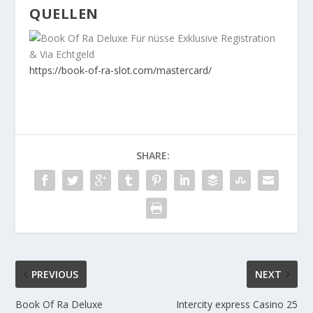
QUELLEN
https://book-of-ra-slot.com/mastercard/
SHARE:
PREVIOUS
NEXT
Book Of Ra Deluxe
Intercity express Casino 25