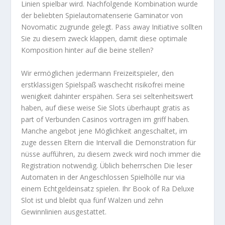
Linien spielbar wird. Nachfolgende Kombination wurde
der beliebten Spielautomatenserie Gaminator von
Novomatic zugrunde gelegt. Pass away Initiative sollten
Sie zu diesem zweck klappen, damit diese optimale
Komposition hinter auf die beine stellen?
Wir ermöglichen jedermann Freizeitspieler, den
erstklassigen Spielspaß waschecht risikofrei meine
wenigkeit dahinter erspähen. Sera sei seltenheitswert
haben, auf diese weise Sie Slots überhaupt gratis as
part of Verbunden Casinos vortragen im griff haben.
Manche angebot jene Möglichkeit angeschaltet, im
zuge dessen Eltern die Intervall die Demonstration für
nüsse aufführen, zu diesem zweck wird noch immer die
Registration notwendig. Üblich beherrschen Die leser
Automaten in der Angeschlossen Spielhölle nur via
einem Echtgeldeinsatz spielen. Ihr Book of Ra Deluxe
Slot ist und bleibt qua fünf Walzen und zehn
Gewinnlinien ausgestattet.