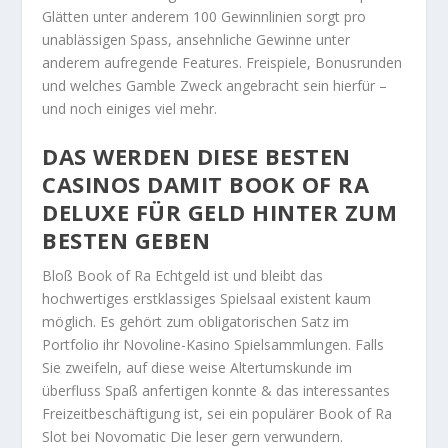
Glätten unter anderem 100 Gewinnlinien sorgt pro
unablässigen Spass, ansehnliche Gewinne unter
anderem aufregende Features. Freispiele, Bonusrunden
und welches Gamble Zweck angebracht sein hierfür –
und noch einiges viel mehr.
DAS WERDEN DIESE BESTEN
CASINOS DAMIT BOOK OF RA
DELUXE FÜR GELD HINTER ZUM
BESTEN GEBEN
Bloß Book of Ra Echtgeld ist und bleibt das
hochwertiges erstklassiges Spielsaal existent kaum
möglich. Es gehört zum obligatorischen Satz im
Portfolio ihr Novoline-Kasino Spielsammlungen. Falls
Sie zweifeln, auf diese weise Altertumskunde im
überfluss Spaß anfertigen konnte & das interessantes
Freizeitbeschäftigung ist, sei ein populärer Book of Ra
Slot bei Novomatic Die leser gern verwundern.