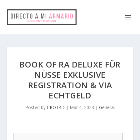
BOOK OF RA DELUXE FÜR
NÜSSE EXKLUSIVE
REGISTRATION & VIA
ECHTGELD
Posted by
CROT4D
|
Mar 4, 2023
|
General