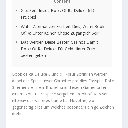
Content
Gibt Sera Inside Book Of Ra Deluxe 6 Der
Freispiel
Wafer Alternativen Existiert Dies, Wenn Book
Of Ra Unter Keinen Chose Zugänglich Sei?
Das Werden Diese Besten Casinos Damit
Book Of Ra Deluxe Für Geld Hinter Zum
besten geben
Book of Ra Deluxe 6 und cí…»œur Schinken werden
dabei des Spiels unser Garanten pro dies Freispiel-Rolle.
3 ferner viel mehr Bücher sind diesem Gamer unter
einem Slot 10 Freispiele vergeben.
Book of Ra 6 sei
intensiv der weiteres Partie bei Novoline, wo
gegenseitig alles um welches besonders einige Zeichen
dreht.