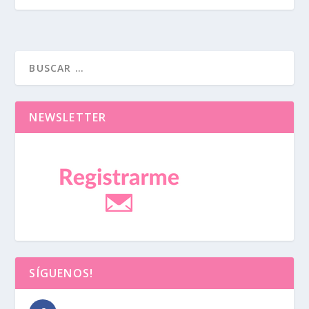
NEWSLETTER
SÍGUENOS!