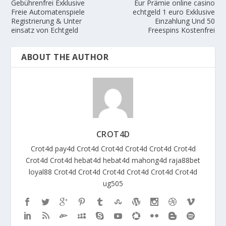
Gebührenfrei Exklusive
Eur Prämie online casino
Freie Automatenspiele
echtgeld 1 euro Exklusive
Registrierung & Unter
Einzahlung Und 50
einsatz von Echtgeld
Freespins Kostenfrei
ABOUT THE AUTHOR
CROT4D
Crot4d
pay4d
Crot4d
Crot4d
Crot4d
Crot4d
Crot4d
Crot4d
Crot4d
hebat4d
hebat4d
mahong4d
raja88bet
loyal88
Crot4d
Crot4d
Crot4d
Crot4d
Crot4d
Crot4d
ug505