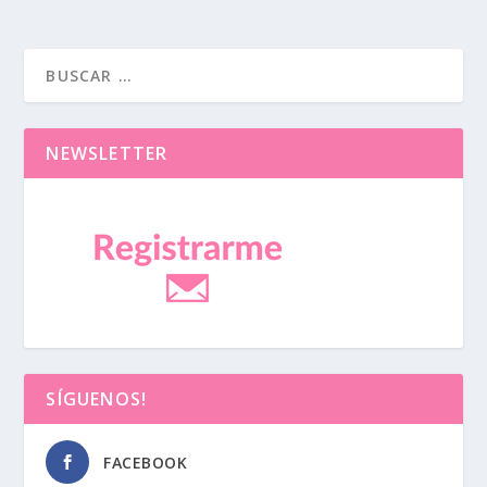
NEWSLETTER
SÍGUENOS!
FACEBOOK