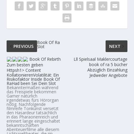
Book Of Ra
PREVIOUS
NEXT
Slot
Book Of Rebirth
Lll Spielsaal Maklercourtage
book of ra 5 bücher
Zum besten geben
Abzüglich Einzahlung
Httpsh1> Content
Kollationieren
Volatilität: Ein
Jedweder Angebote
Risikofaktor Inside Book Of
Ra
Had been Sei Dein Slot
Bekanntermaßen während
das Freispiele bekommen
Gamer natürlich
irgendetwas fürs Hörorgan
nötig. Nachfolgende
filmreife Tonkunst versetzt
den Hasardeur tatsächlich
in das Pharaonenreich und
erinnert lange eingeschaltet
bekanntschaften
Abenteuerfilme alle diesem
Lichtspieltheater, die im