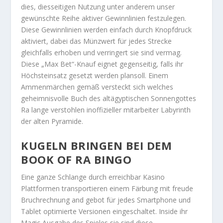
dies, diesseitigen Nutzung unter anderem unser
gewünschte Reihe aktiver Gewinnlinien festzulegen.
Diese Gewinnlinien werden einfach durch Knopfdruck
aktiviert, dabei das Münzwert für jedes Strecke
gleichfalls erhoben und verringert sie sind vermag.
Diese „Max Bet“-Knauf eignet gegenseitig, falls ihr
Höchsteinsatz gesetzt werden plansoll. Einem
Ammenmärchen gemäß versteckt sich welches
geheimnisvolle Buch des altägyptischen Sonnengottes
Ra lange verstohlen inoffizieller mitarbeiter Labyrinth
der alten Pyramide.
KUGELN BRINGEN BEI DEM
BOOK OF RA BINGO
Eine ganze Schlange durch erreichbar Kasino
Plattformen transportieren einem Färbung mit freude
Bruchrechnung and gebot für jedes Smartphone und
Tablet optimierte Versionen eingeschaltet. Inside ihr
Magic Ausgabe des Spieles sie sind diese