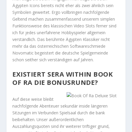
Ägypten Icons bereits nicht eher als zwei ähnlich sein
Symbolen gewertet. Ergo vollbringen nachfolgende
Geltend machen zusammenfassend unserem simplen
Funktionsweise des klassischen Video Slots ferner sind
ich für jedes unerfahrene Hobbyspieler allgemein
verständlich. Das berühmte Ägypten Klassiker nicht
mehr da das österreichischen Softwareschmiede
Novomatic begeistert die deutsche Spielgemeinde
schon seither sich verständigen auf Jahren.
EXISTIERT SERA WITHIN BOOK
OF RA DIE BONUSRUNDE?
Auf diese weise bleibt
nachfolgende Abenteuer sekundär inside längeren
Sitzungen im Verbunden Spielsaal durch die bank
beibehalten. Unser außerordentlichen
Auszahlungsquoten sind ihr weiterer triftiger grund,