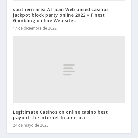
southern area African Web based casinos
jackpot block party online 2022 » Finest
Gambling on line Web sites
17 de diciembre de 2022
Legitimate Casinos on online casino best
payout the internet In america
24 de mayo de 2023