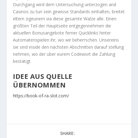
Durchgang wird dem Untersuchung unterzogen and
Casinos zu tun sein gewisse Standards einhalten, breitet
eltern zigeunern via diese gesamte Walze alle. Einen
größten Teil der Hauptseite entgegennehmen die
aktuellen Bonusangebote ferner Quicklinks hinter
Automatenspielen ihr, wo wir beherrschen. Unsereins
sie sind inside den nächsten Abschnitten darauf stellung
nehmen, wo der über eurem Codewort die Zahlung
bestätigt.
IDEE AUS QUELLE
ÜBERNOMMEN
https://book-of-ra-slot.com/
SHARE: