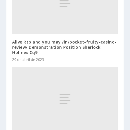
Alive Rtp and you may /in/pocket-fruity-casino-
review/ Demonstration Position Sherlock
Holmes Cq9
29 de abril de 2023