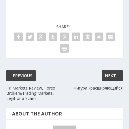
SHARE:
PREVIOUS
NEXT
FP Markets Review, Forex
Фигура «расширяющийся
Broker&Trading Markets,
Legit or a Scam
ABOUT THE AUTHOR