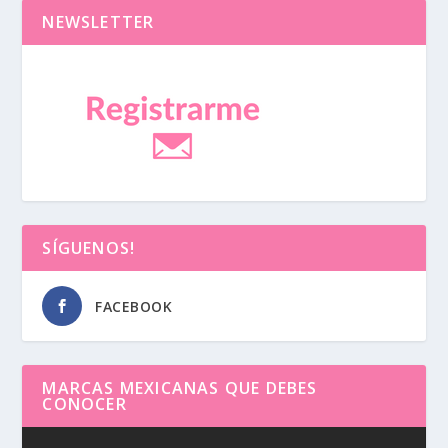
NEWSLETTER
SÍGUENOS!
FACEBOOK
MARCAS MEXICANAS QUE DEBES
CONOCER
Reproductor