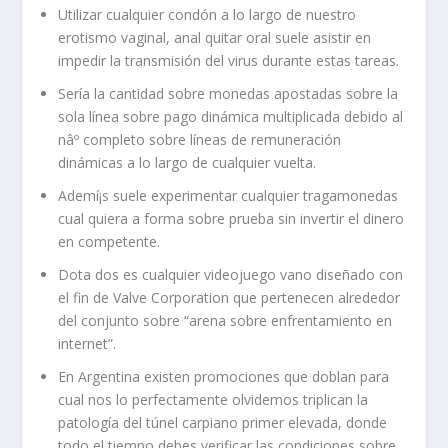
Utilizar cualquier condón a lo largo de nuestro
erotismo vaginal, anal quitar oral suele asistir en
impedir la transmisión del virus durante estas tareas.
Serí­a la cantidad sobre monedas apostadas sobre la
sola línea sobre pago dinámica multiplicada debido al
nâº completo sobre líneas de remuneración
dinámicas a lo largo de cualquier vuelta.
Ademí¡s suele experimentar cualquier tragamonedas
cual quiera a forma sobre prueba sin invertir el dinero
en competente.
Dota dos es cualquier videojuego vano diseñado con
el fin de Valve Corporation que pertenecen alrededor
del conjunto sobre “arena sobre enfrentamiento en
internet”.
En Argentina existen promociones que doblan para
cual nos lo perfectamente olvidemos triplican la
patologí­a del túnel carpiano primer elevada, donde
todo el tiempo debes verificar las condiciones sobre