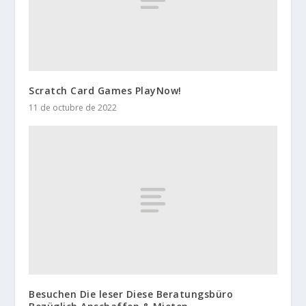
Scratch Card Games PlayNow!
11 de octubre de 2022
Besuchen Die leser Diese Beratungsbüro