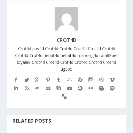
CROT4D
Crot4d
pay4d
Crot4d
Crot4d
Crot4d
Crot4d
Crot4d
Crot4d
Crot4d
hebat4d
hebat4d
mahong4d
raja88bet
loyal88
Crot4d
Crot4d
Crot4d
Crot4d
Crot4d
Crot4d
ug505
RELATED POSTS