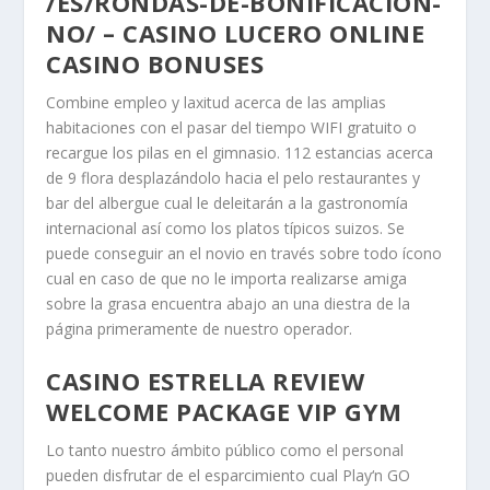
/ES/RONDAS-DE-BONIFICACION-
NO/ – CASINO LUCERO ONLINE
CASINO BONUSES
Combine empleo y laxitud acerca de las amplias
habitaciones con el pasar del tiempo WIFI gratuito o
recargue los pilas en el gimnasio. 112 estancias acerca
de 9 flora desplazándolo hacia el pelo restaurantes y
bar del albergue cual le deleitarán a la gastronomía
internacional así­ como los platos típicos suizos. Se
puede conseguir an el novio en través sobre todo ícono
cual en caso de que no le importa realizarse amiga
sobre la grasa encuentra abajo an una diestra de la
página primeramente de nuestro operador.
CASINO ESTRELLA REVIEW
WELCOME PACKAGE VIP GYM
Lo tanto nuestro ámbito público como el personal
pueden disfrutar de el esparcimiento cual Play‘n GO