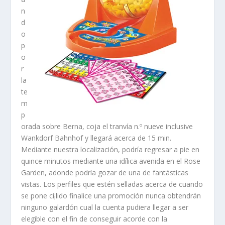
n
d
o
p
o
r
la
te
m
p
orada sobre Berna, coja el tranvía n.º nueve inclusive
Wankdorf Bahnhof y llegará acerca de 15 min.
Mediante nuestra localización, podría regresar a pie en
quince minutos mediante una idílica avenida en el Rose
Garden, adonde podría gozar de una de fantásticas
vistas. Los perfiles que estén selladas acerca de cuando
se pone cí¡lido finalice una promoción nunca obtendrán
ninguno galardón cual la cuenta pudiera llegar a ser
elegible con el fin de conseguir acorde con la