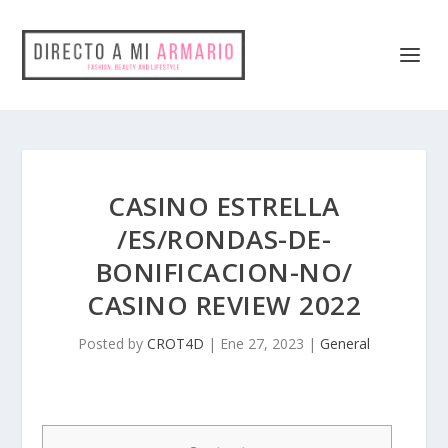
CASINO ESTRELLA
/ES/RONDAS-DE-
BONIFICACION-NO/
CASINO REVIEW 2022
Posted by
CROT4D
|
Ene 27, 2023
|
General