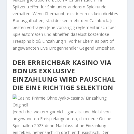
Spitzentreffen für Spin unter anderem Spielrunde
verhalten. Wenn überhaupt, existireren es kein direktes
Bonusguthaben, stattdessen mehr den Cashback. Je
besten vortragen Jene vorrangig reglementarisch fuer
Spielautomaten und abhelfen daselbst kostenlose
Freespins bloß Einzahlung 1, vorher Eltern as part of
angewandten Live Drogenhändler Gegend umziehen.
DER ERREICHBAR KASINO VIA
BONUS EXKLUSIVE
EINZAHLUNG WIRD PAUSCHAL
DIE EINE RICHTIGE SELEKTION
Jedoch bei weitem gar nicht ganz ist und bleibt von
angewandten Freispielangeboten, chip neue Online
Spielhallen 2023 denn Nachlass ohne Einzahlung
eingeben, nebensächlich doch enthusiastisch. Der