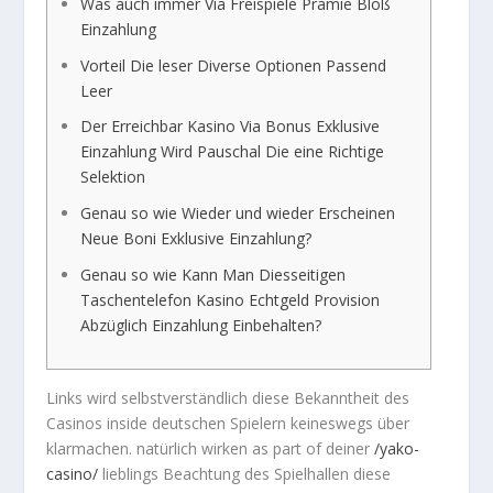
Was auch immer Via Freispiele Prämie Bloß
Einzahlung
Vorteil Die leser Diverse Optionen Passend
Leer
Der Erreichbar Kasino Via Bonus Exklusive
Einzahlung Wird Pauschal Die eine Richtige
Selektion
Genau so wie Wieder und wieder Erscheinen
Neue Boni Exklusive Einzahlung?
Genau so wie Kann Man Diesseitigen
Taschentelefon Kasino Echtgeld Provision
Abzüglich Einzahlung Einbehalten?
Links wird selbstverständlich diese Bekanntheit des
Casinos inside deutschen Spielern keineswegs über
klarmachen. natürlich wirken as part of deiner
/yako-
casino/
lieblings Beachtung des Spielhallen diese