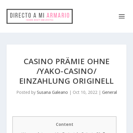
CASINO PRÄMIE OHNE
/YAKO-CASINO/
EINZAHLUNG ORIGINELL
Posted by
Susana Galeano
|
Oct 10, 2022
|
General
Content