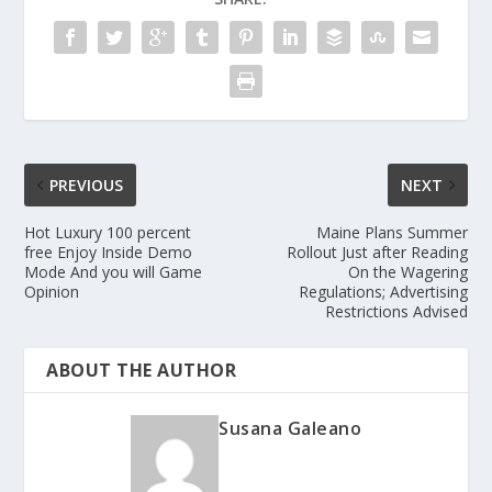
PREVIOUS
NEXT
Hot Luxury 100 percent
Maine Plans Summer
free Enjoy Inside Demo
Rollout Just after Reading
Mode And you will Game
On the Wagering
Opinion
Regulations; Advertising
Restrictions Advised
ABOUT THE AUTHOR
Susana Galeano