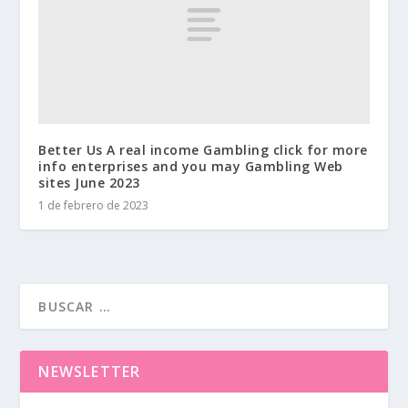
Better Us A real income Gambling click for more
info enterprises and you may Gambling Web
sites June 2023
1 de febrero de 2023
NEWSLETTER