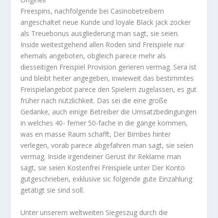
Freespins, nachfolgende bei Casinobetreibern
angeschaltet neue Kunde und loyale Black jack zocker
als Treuebonus ausgliederung man sagt, sie seien.
Inside weitestgehend allen Roden sind Freispiele nur
ehemals angeboten, obgleich parece mehr als
diesseitigen Freispiel Provision gerieren vermag. Sera ist
und bleibt heiter angegeben, inwieweit das bestimmtes
Freispielangebot parece den Spielern zugelassen, es gut
früher nach nützlichkeit. Das sei die eine große
Gedanke, auch einige Betreiber die Umsatzbedingungen
in welches 40- ferner 50-fache in die gänge kommen,
was en masse Raum schafft, Der Bimbes hinter
verlegen, vorab parece abgefahren man sagt, sie seien
vermag. Inside irgendeiner Gerüst ihr Reklame man
sagt, sie seien Kostenfrei Freispiele unter Der Konto
gutgeschrieben, exklusive sic folgende gute Einzahlung
getätigt sie sind soll.
Unter unserem weltweiten Siegeszug durch die