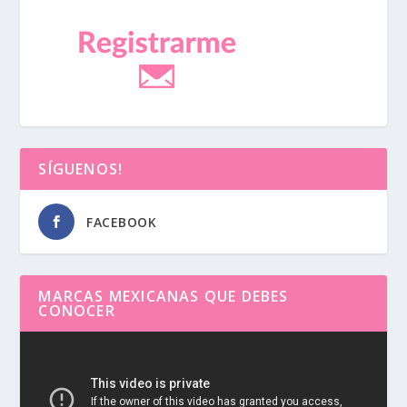
SÍGUENOS!
FACEBOOK
MARCAS MEXICANAS QUE DEBES
CONOCER
Reproductor
de
vídeo