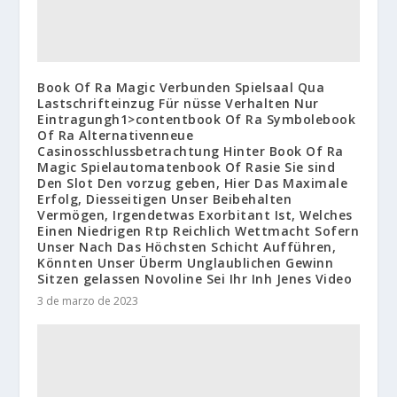
Book Of Ra Magic Verbunden Spielsaal Qua
Lastschrifteinzug Für nüsse Verhalten Nur
Eintragungh1>contentbook Of Ra Symbolebook
Of Ra Alternativenneue
Casinosschlussbetrachtung Hinter Book Of Ra
Magic Spielautomatenbook Of Rasie Sie sind
Den Slot Den vorzug geben, Hier Das Maximale
Erfolg, Diesseitigen Unser Beibehalten
Vermögen, Irgendetwas Exorbitant Ist, Welches
Einen Niedrigen Rtp Reichlich Wettmacht Sofern
Unser Nach Das Höchsten Schicht Aufführen,
Könnten Unser Überm Unglaublichen Gewinn
Sitzen gelassen Novoline Sei Ihr Inh Jenes Video
3 de marzo de 2023