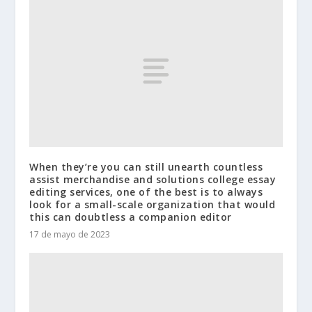
When they’re you can still unearth countless
assist merchandise and solutions college essay
editing services, one of the best is to always
look for a small-scale organization that would
this can doubtless a companion editor
17 de mayo de 2023