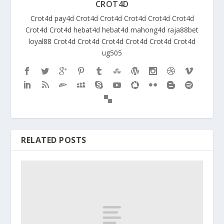
CROT4D
Crot4d
pay4d
Crot4d
Crot4d
Crot4d
Crot4d
Crot4d
Crot4d
Crot4d
hebat4d
hebat4d
mahong4d
raja88bet
loyal88
Crot4d
Crot4d
Crot4d
Crot4d
Crot4d
Crot4d
ug505
RELATED POSTS