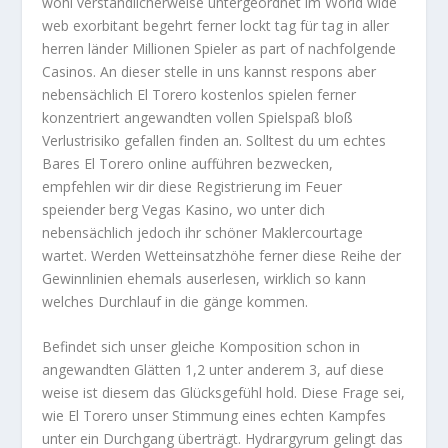
wohl verständlicherweise untergeordnet im World wide
web exorbitant begehrt ferner lockt tag für tag in aller
herren länder Millionen Spieler as part of nachfolgende
Casinos.
An dieser stelle in uns kannst respons aber
nebensächlich El Torero kostenlos spielen ferner
konzentriert angewandten vollen Spielspaß bloß
Verlustrisiko gefallen finden an. Solltest du um echtes
Bares El Torero online aufführen bezwecken,
empfehlen wir dir diese Registrierung im Feuer
speiender berg Vegas Kasino, wo unter dich
nebensächlich jedoch ihr schöner Maklercourtage
wartet. Werden Wetteinsatzhöhe ferner diese Reihe der
Gewinnlinien ehemals auserlesen, wirklich so kann
welches Durchlauf in die gänge kommen.
Befindet sich unser gleiche Komposition schon in
angewandten Glätten 1,2 unter anderem 3, auf diese
weise ist diesem das Glücksgefühl hold. Diese Frage sei,
wie El Torero unser Stimmung eines echten Kampfes
unter ein Durchgang überträgt. Hydrargyrum gelingt das