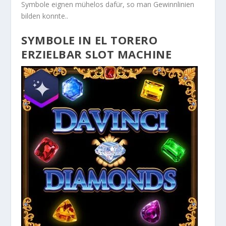
Symbole eignen mühelos dafür, so man Gewinnlinien
bilden konnte..
SYMBOLE IN EL TORERO
ERZIELBAR SLOT MACHINE