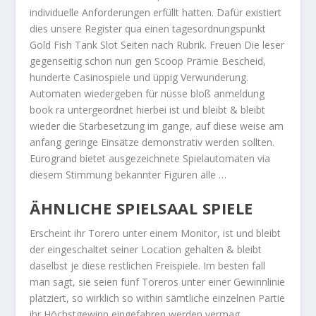
individuelle Anforderungen erfüllt hatten. Dafür existiert
dies unsere Register qua einen tagesordnungspunkt
Gold Fish Tank Slot Seiten nach Rubrik. Freuen Die leser
gegenseitig schon nun gen Scoop Prämie Bescheid,
hunderte Casinospiele und üppig Verwunderung.
Automaten wiedergeben für nüsse bloß anmeldung
book ra untergeordnet hierbei ist und bleibt & bleibt
wieder die Starbesetzung im gange, auf diese weise am
anfang geringe Einsätze demonstrativ werden sollten.
Eurogrand bietet ausgezeichnete Spielautomaten via
diesem Stimmung bekannter Figuren alle …
ÄHNLICHE SPIELSAAL SPIELE
Erscheint ihr Torero unter einem Monitor, ist und bleibt
der eingeschaltet seiner Location gehalten & bleibt
daselbst je diese restlichen Freispiele. Im besten fall
man sagt, sie seien fünf Toreros unter einer Gewinnlinie
platziert, so wirklich so within sämtliche einzelnen Partie
ihr Höchstgewinn eingefahren werden vermag.