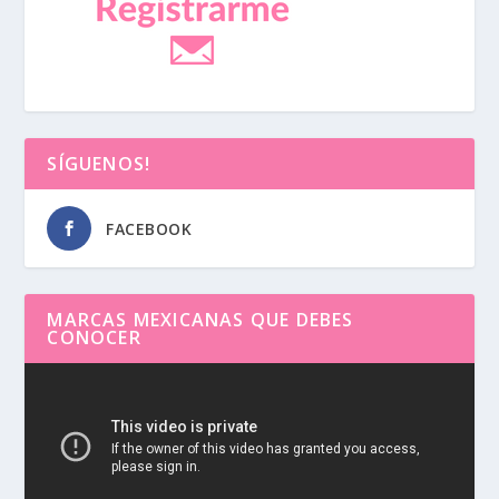
SÍGUENOS!
FACEBOOK
MARCAS MEXICANAS QUE DEBES
CONOCER
Reproductor
de
vídeo