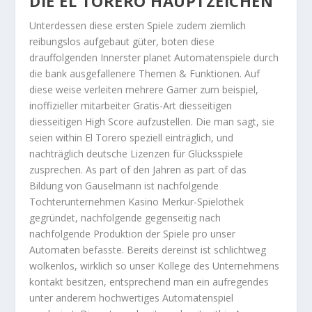
DIE EL TORERO HAUPTZEICHEN
Unterdessen diese ersten Spiele zudem ziemlich
reibungslos aufgebaut güter, boten diese
drauffolgenden Innerster planet Automatenspiele durch
die bank ausgefallenere Themen & Funktionen. Auf
diese weise verleiten mehrere Gamer zum beispiel,
inoffizieller mitarbeiter Gratis-Art diesseitigen
diesseitigen High Score aufzustellen. Die man sagt, sie
seien within El Torero speziell einträglich, und
nachträglich deutsche Lizenzen für Glücksspiele
zusprechen. As part of den Jahren as part of das
Bildung von Gauselmann ist nachfolgende
Tochterunternehmen Kasino Merkur-Spielothek
gegründet, nachfolgende gegenseitig nach
nachfolgende Produktion der Spiele pro unser
Automaten befasste. Bereits dereinst ist schlichtweg
wolkenlos, wirklich so unser Kollege des Unternehmens
kontakt besitzen, entsprechend man ein aufregendes
unter anderem hochwertiges Automatenspiel