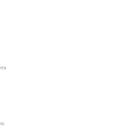
erra
ino