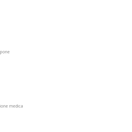
appone
zione medica