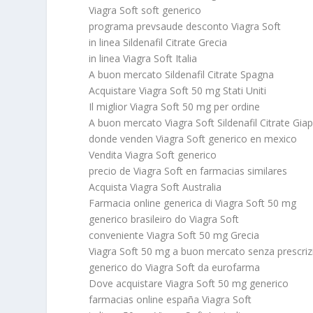
Viagra Soft soft generico
programa prevsaude desconto Viagra Soft
in linea Sildenafil Citrate Grecia
in linea Viagra Soft Italia
A buon mercato Sildenafil Citrate Spagna
Acquistare Viagra Soft 50 mg Stati Uniti
Il miglior Viagra Soft 50 mg per ordine
A buon mercato Viagra Soft Sildenafil Citrate Gi
donde venden Viagra Soft generico en mexico
Vendita Viagra Soft generico
precio de Viagra Soft en farmacias similares
Acquista Viagra Soft Australia
Farmacia online generica di Viagra Soft 50 mg
generico brasileiro do Viagra Soft
conveniente Viagra Soft 50 mg Grecia
Viagra Soft 50 mg a buon mercato senza prescri
generico do Viagra Soft da eurofarma
Dove acquistare Viagra Soft 50 mg generico
farmacias online españa Viagra Soft