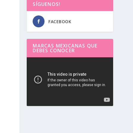
SÍGUENOS!
FACEBOOK
MARCAS MEXICANAS QUE
DEBES CONOCER
Reproductor
de
vídeo