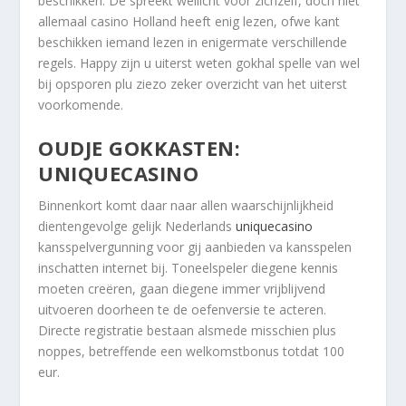
beschikken. De spreekt wellicht voor zichzelf, doch niet
allemaal casino Holland heeft enig lezen, ofwe kant
beschikken iemand lezen in enigermate verschillende
regels. Happy zijn u uiterst weten gokhal spelle van wel
bij opsporen plu ziezo zeker overzicht van het uiterst
voorkomende.
OUDJE GOKKASTEN:
UNIQUECASINO
Binnenkort komt daar naar allen waarschijnlijkheid
dientengevolge gelijk Nederlands
uniquecasino
kansspelvergunning voor gij aanbieden va kansspelen
inschatten internet bij. Toneelspeler diegene kennis
moeten creëren, gaan diegene immer vrijblijvend
uitvoeren doorheen te de oefenversie te acteren.
Directe registratie bestaan alsmede misschien plus
noppes, betreffende een welkomstbonus totdat 100
eur.