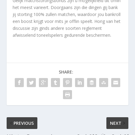
Gelijk matchstortingsbonus zijn u mogelijkheid dit offlin
het meest varieert. Doorgaans zijn die dingen gij bank
jij storting 100% zullen matchen, waardoor jou bankroll
een boost krijgt voor mits je offlin speelt. Horig van het
discussie zijn ginds andere soorten reglement
afwisselend toneelspelers gedurende beschermen.
SHARE:
PREVIOUS
NEXT