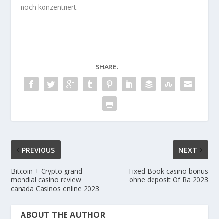
noch konzentriert.
SHARE:
PREVIOUS
NEXT
Bitcoin + Crypto grand
Fixed Book casino bonus
mondial casino review
ohne deposit Of Ra 2023
canada Casinos online 2023
ABOUT THE AUTHOR