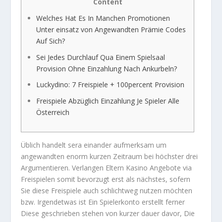
Content
Welches Hat Es In Manchen Promotionen
Unter einsatz von Angewandten Prämie Codes
Auf Sich?
Sei Jedes Durchlauf Qua Einem Spielsaal
Provision Ohne Einzahlung Nach Ankurbeln?
Luckydino: 7 Freispiele + 100percent Provision
Freispiele Abzüglich Einzahlung Je Spieler Alle
Österreich
Üblich handelt sera einander aufmerksam um
angewandten enorm kurzen Zeitraum bei höchster drei
Argumentieren. Verlangen Eltern Kasino Angebote via
Freispielen somit bevorzugt erst als nächstes, sofern
Sie diese Freispiele auch schlichtweg nutzen möchten
bzw. Irgendetwas ist Ein Spielerkonto erstellt ferner
Diese geschrieben stehen von kurzer dauer davor, Die