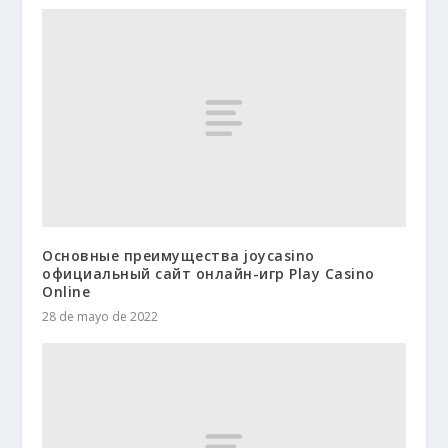
Основные преимущества joycasino
официальный сайт онлайн-игр Play Casino
Online
28 de mayo de 2022