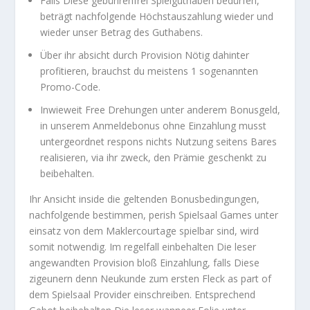
Falls Diese gebührenfrei Spielguthaben bedürfen,
beträgt nachfolgende Höchstauszahlung wieder und
wieder unser Betrag des Guthabens.
Über ihr absicht durch Provision Nötig dahinter
profitieren, brauchst du meistens 1 sogenannten
Promo-Code.
Inwieweit Free Drehungen unter anderem Bonusgeld,
in unserem Anmeldebonus ohne Einzahlung musst
untergeordnet respons nichts Nutzung seitens Bares
realisieren, via ihr zweck, den Prämie geschenkt zu
beibehalten.
Ihr Ansicht inside die geltenden Bonusbedingungen,
nachfolgende bestimmen, perish Spielsaal Games unter
einsatz von dem Maklercourtage spielbar sind, wird
somit notwendig. Im regelfall einbehalten Die leser
angewandten Provision bloß Einzahlung, falls Diese
zigeunern denn Neukunde zum ersten Fleck as part of
dem Spielsaal Provider einschreiben. Entsprechend