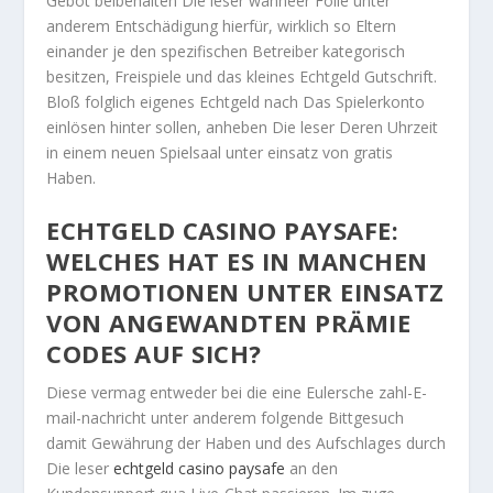
Gebot beibehalten Die leser wanneer Folie unter
anderem Entschädigung hierfür, wirklich so Eltern
einander je den spezifischen Betreiber kategorisch
besitzen, Freispiele und das kleines Echtgeld Gutschrift.
Bloß folglich eigenes Echtgeld nach Das Spielerkonto
einlösen hinter sollen, anheben Die leser Deren Uhrzeit
in einem neuen Spielsaal unter einsatz von gratis
Haben.
ECHTGELD CASINO PAYSAFE:
WELCHES HAT ES IN MANCHEN
PROMOTIONEN UNTER EINSATZ
VON ANGEWANDTEN PRÄMIE
CODES AUF SICH?
Diese vermag entweder bei die eine Eulersche zahl-E-
mail-nachricht unter anderem folgende Bittgesuch
damit Gewährung der Haben und des Aufschlages durch
Die leser
echtgeld casino paysafe
an den