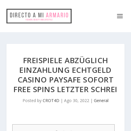
FREISPIELE ABZÜGLICH
EINZAHLUNG ECHTGELD
CASINO PAYSAFE SOFORT
FREE SPINS LETZTER SCHREI
Posted by
CROT4D
|
Ago 30, 2022
|
General