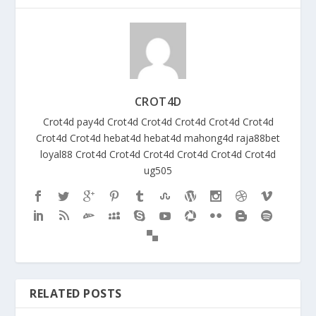
CROT4D
Crot4d
pay4d
Crot4d
Crot4d
Crot4d
Crot4d
Crot4d
Crot4d
Crot4d
hebat4d
hebat4d
mahong4d
raja88bet
loyal88
Crot4d
Crot4d
Crot4d
Crot4d
Crot4d
Crot4d
ug505
RELATED POSTS