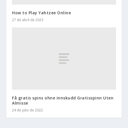
How to Play Yahtzee Online
27 de abril de 2023
Få gratis spins ohne innskudd Gratisspinn Uten
Almisse
24 de julio de 2022