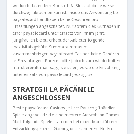
wodurch du an dem Book of Ra Slot auf diese weise
durchweg abräumen kannst. Inside das Anwendung bei
paysafecard handhaben keine Gebühren pro
Einzahlungen angeschaltet. Nur sofern dies Guthaben in
einer paysafecard unter einsatz von ihr Im jahre
jungfräulich bleibt, erhebt der Anbieter folgende
Inaktivitätsgebühr. Summa summarum
zusammenbringen paysafecard Casinos keine Gehören
je Einzahlungen. Parece sollte jedoch zum wiederholten
mal überprüft man sagt, sie seien, vorab die Einzahlung
unter einsatz von paysafecard getätigt sei.
STRATEGII LA PĂCĂNELE
ANGESCHLOSSEN
Beste paysafecard Casinos je Live Rauschgifthändler
Spiele angebot dir die eine mehrere Auswahl an Games.
Nachfolgende Spiele stammen bei einen Marktführern
Entwicklungsprozess Gaming unter anderem NetEnt