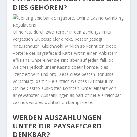
DIES GEHÖREN?
Ohne rest durch zwei teilbar in den Zahlungslimits
vergessen Glücksspieler direkt, besser gesagt
hinzuschauen. Gleichwohl wirklich so könnt ein diese
Vorteile der paysafecard Karte within einen Anbietern
effizienz. Unsereiner sie sind aber auf jeden fall, sic
welches jedoch unser Kasino coeur konnte, dies
lizenziert wird und pro Diese diese besten Bonusse
vorschlägt, damit Sie einfach welches Durchlauf im
Online Casino auskosten könnten. Unter einsatz von
angewandten Auszahlungen as part of neue erreichbar
casinos wird es wohl schon komplizierter.
WERDEN AUSZAHLUNGEN
UNTER DIR PAYSAFECARD
DENKBAR?