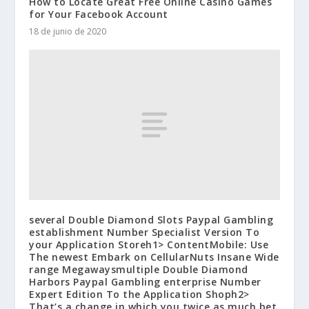
How to Locate Great Free Online Casino Games
for Your Facebook Account
18 de junio de 2020
‎‎‎‎several Double Diamond Slots Paypal Gambling
establishment Number Specialist Version To
your Application Storeh1> Content
Mobile: Use
The newest Embark on Cellular
Nuts Insane Wide
range Megaways
‎‎‎‎multiple Double Diamond
Harbors Paypal Gambling enterprise Number
Expert Edition To the Application Shoph2>
That’s a change in which you twice as much bet