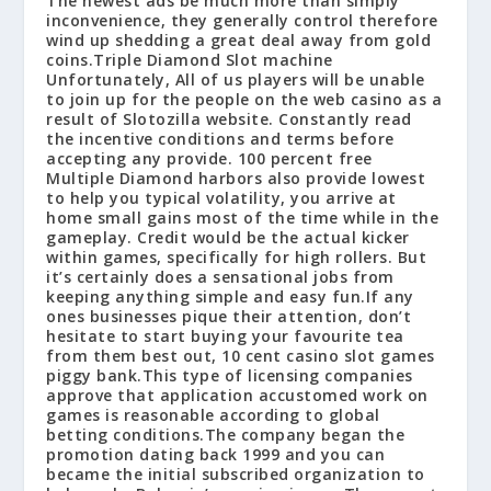
The newest ads be much more than simply
inconvenience, they generally control therefore
wind up shedding a great deal away from gold
coins.
Triple Diamond Slot machine
Unfortunately, All of us players will be unable
to join up for the people on the web casino as a
result of Slotozilla website. Constantly read
the incentive conditions and terms before
accepting any provide. 100 percent free
Multiple Diamond harbors also provide lowest
to help you typical volatility, you arrive at
home small gains most of the time while in the
gameplay. Credit would be the actual kicker
within games, specifically for high rollers. But
it’s certainly does a sensational jobs from
keeping anything simple and easy fun.If any
ones businesses pique their attention, don’t
hesitate to start buying your favourite tea
from them best out, 10 cent casino slot games
piggy bank.This type of licensing companies
approve that application accustomed work on
games is reasonable according to global
betting conditions.The company began the
promotion dating back 1999 and you can
became the initial subscribed organization to