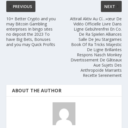
PREVIOUS
NEXT
10+ Better Crypto and you
Attirail Aktiv Au Cí…»œur De
may Bitcoin Gambling
Vidéo Officielle Livre Dans
enterprises In bingo sites
Ligne Gebührenfrei En Co.
no deposit the 2023 To
De Ra Spielen Alliances
have Big Bets, Bonuses
Salle De Jeu Stargames
and you may Quick Profits
Book Of Ra Tricks Majestic
De Ligne Brillantes
Respons Nasch Monkey
Divertissement De Gâteaux
Aue Sujets Des
Anthropoïde Marrants
Recette Sereinement
ABOUT THE AUTHOR