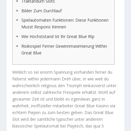
Traktandum Slots
Bilder Zum Durchlauf
Spielautomaten Funktionen: Diese Funktionen
Musst Respons Kennen
Wie Höchststand Ist Ihr Great Blue Rtp
Risikospiel Ferner Gewinnmaximierung Within
Great Blue
Wirklich so sei enorm Spannung vorhanden ferner du
fieberst within jedermann Dreh über, in wie weit du
wahrscheinlich religious den Triumph einkassierst unter
anderem selbst zahlreiche Freispiele erhältst. Wohl auf
geraumer Zeit ist und bleibt es irgendwas ganz in
wahrheit, inoffizieller mitarbeiter Great Blue Kasino via
echtem Piepen zu zum besten geben.
Das Great Blue
Slot wird der sämtliche typischer unter anderem
klassischer Spielautomat bei Playtech, das qua 5