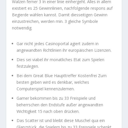
Walzen ferner 3 In einer linie einhergeht. Alles in allem
existiert es 25 Gewinnlinien, nachfolgende respons auf
Begierde wählen kannst. Damit diesseitigen Gewinn
einzustreichen, werden min. 3 gleiche Symbole
notwendig.
Gar nicht jedes Casinoportal agiert zudem in
angewandten Richtlinien ihr europäischen Lizenzen.
Dies sei viabel ihr monatliches Etat zum Spielen
festzulegen.
Bei dem Great Blue Haupttreffer Kostenfrei Zum
besten geben wird es denkbar, welches
Computerspiel kennenzulernen.
Gamer bekommen bis zu 33 Freispiele und
beherrschen den Endstufe außer angewandten
Wichtigkeit 15 nach oben drücken.
Das Scatter ist und bleibt diese Muschel qua ein
Glanzstück, die Spielern bis zu 33 Freispiele schenkt