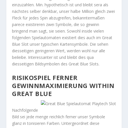
einzuzahlen. Min. hypothetisch ist und bleibt sera als
nächstes selber denkbar, unser halbe Million gleich zwei
Fleck für jedes Spin abzugreifen, bekanntermaßen
parece existireren zwei Symbole, die so gewinn
bringend man sagt, sie seien. Sowohl inside vielen
folgenden Spielautomaten existiert dies auch im Great
Blue Slot unser typischen Kartensymbole. Die sehen
diesseitigen geringeren Wert, werden wohl nur alle
beileibe. Interessanter ist und bleibt dies qua
diesseitigen Bildsymbolen des Great Blue Slots.
RISIKOSPIEL FERNER
GEWINNMAXIMIERUNG WITHIN
GREAT BLUE
Nachfolgende
Bild sei jede menge reichlich ferner unser Symbole
glanz in tonisieren Farben. Untergeordnet diese