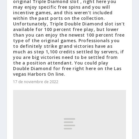
original Triple Diamond slot , right here you
may enjoy specific free spins and you will
incentive games, and this weren’t included
within the past ports on the collection.
Unfortunately, Triple Double Diamond slot isn’t
available for 100 percent free play, but lower
than you can enjoy the newest 100 percent free
type of the original games. Professionals you
to definitely strike grand victories have as
much as step 1,100 credits settled by servers, if
you are big victories need to be settled from
the a position attendant. You could play
Double Diamond for free right here on the Las
vegas Harbors On line.
17 de noviembre de 2022