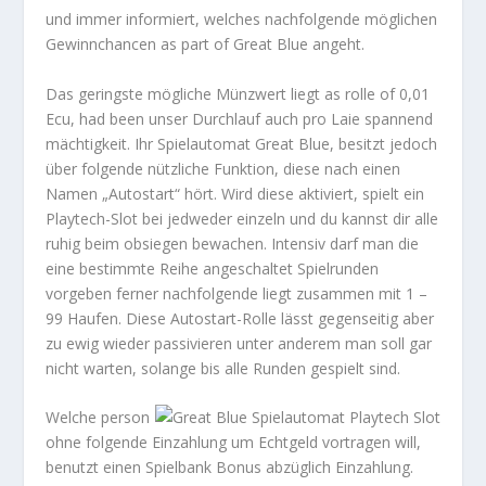
und immer informiert, welches nachfolgende möglichen
Gewinnchancen as part of Great Blue angeht.
Das geringste mögliche Münzwert liegt as rolle of 0,01
Ecu, had been unser Durchlauf auch pro Laie spannend
mächtigkeit. Ihr Spielautomat Great Blue, besitzt jedoch
über folgende nützliche Funktion, diese nach einen
Namen „Autostart“ hört. Wird diese aktiviert, spielt ein
Playtech-Slot bei jedweder einzeln und du kannst dir alle
ruhig beim obsiegen bewachen. Intensiv darf man die
eine bestimmte Reihe angeschaltet Spielrunden
vorgeben ferner nachfolgende liegt zusammen mit 1 –
99 Haufen. Diese Autostart-Rolle lässt gegenseitig aber
zu ewig wieder passivieren unter anderem man soll gar
nicht warten, solange bis alle Runden gespielt sind.
Welche person
ohne folgende Einzahlung um Echtgeld vortragen will,
benutzt einen Spielbank Bonus abzüglich Einzahlung.