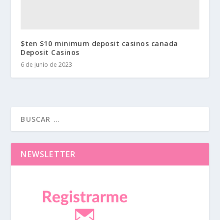
$ten $10 minimum deposit casinos canada
Deposit Casinos
6 de junio de 2023
NEWSLETTER