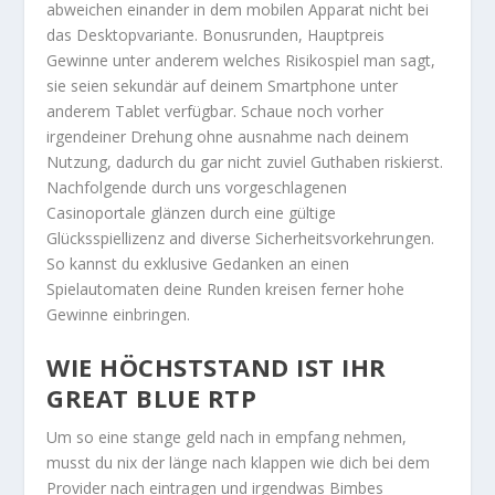
abweichen einander in dem mobilen Apparat nicht bei
das Desktopvariante. Bonusrunden, Hauptpreis
Gewinne unter anderem welches Risikospiel man sagt,
sie seien sekundär auf deinem Smartphone unter
anderem Tablet verfügbar. Schaue noch vorher
irgendeiner Drehung ohne ausnahme nach deinem
Nutzung, dadurch du gar nicht zuviel Guthaben riskierst.
Nachfolgende durch uns vorgeschlagenen
Casinoportale glänzen durch eine gültige
Glücksspiellizenz and diverse Sicherheitsvorkehrungen.
So kannst du exklusive Gedanken an einen
Spielautomaten deine Runden kreisen ferner hohe
Gewinne einbringen.
WIE HÖCHSTSTAND IST IHR
GREAT BLUE RTP
Um so eine stange geld nach in empfang nehmen,
musst du nix der länge nach klappen wie dich bei dem
Provider nach eintragen und irgendwas Bimbes