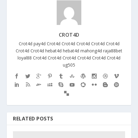
CROT4D
Crot4d
pay4d
Crot4d
Crot4d
Crot4d
Crot4d
Crot4d
Crot4d
Crot4d
hebat4d
hebat4d
mahong4d
raja88bet
loyal88
Crot4d
Crot4d
Crot4d
Crot4d
Crot4d
Crot4d
ug505
RELATED POSTS