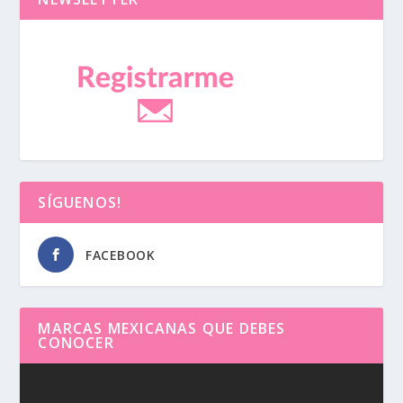
SÍGUENOS!
FACEBOOK
MARCAS MEXICANAS QUE DEBES
CONOCER
Reproductor
de