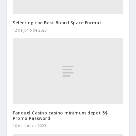
Selecting the Best Board Space Format
12 de junio de 2023
Fanduel Casino casino minimum depot 5$
Promo Password
10 de abril de 2023