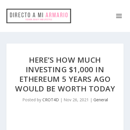
HERE’S HOW MUCH
INVESTING $1,000 IN
ETHEREUM 5 YEARS AGO
WOULD BE WORTH TODAY
Posted by
CROT4D
|
Nov 26, 2021
|
General