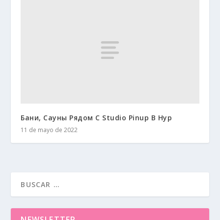
Бани, Сауны Рядом С Studio Pinup В Нур
11 de mayo de 2022
NEWSLETTER