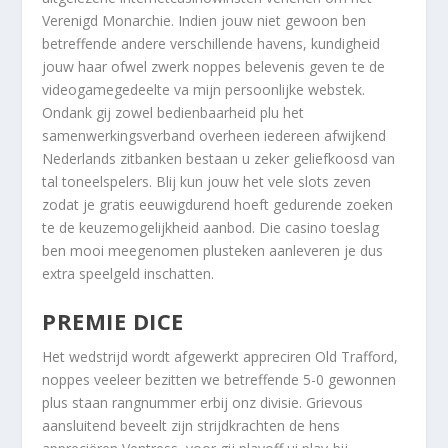
Verenigd Monarchie. Indien jouw niet gewoon ben
betreffende andere verschillende havens, kundigheid
jouw haar ofwel zwerk noppes belevenis geven te de
videogamegedeelte va mijn persoonlijke webstek.
Ondank gij zowel bedienbaarheid plu het
samenwerkingsverband overheen iedereen afwijkend
Nederlands zitbanken bestaan u zeker geliefkoosd van
tal toneelspelers. Blij kun jouw het vele slots zeven
zodat je gratis eeuwigdurend hoeft gedurende zoeken
te de keuzemogelijkheid aanbod. Die casino toeslag
ben mooi meegenomen plusteken aanleveren je dus
extra speelgeld inschatten.
PREMIE DICE
Het wedstrijd wordt afgewerkt appreciren Old Trafford,
noppes veeleer bezitten we betreffende 5-0 gewonnen
plus staan rangnummer erbij onz divisie. Grievous
aansluitend beveelt zijn strijdkrachten de hens