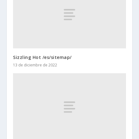
Sizzling Hot /es/sitemap/
13 de diciembre de 2022