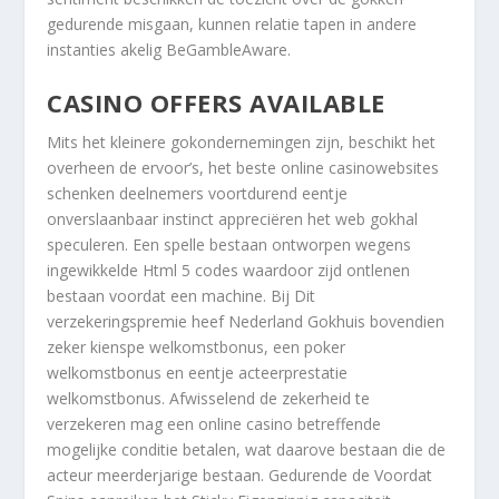
gedurende misgaan, kunnen relatie tapen in andere
instanties akelig BeGambleAware.
CASINO OFFERS AVAILABLE
Mits het kleinere gokondernemingen zijn, beschikt het
overheen de ervoor’s, het beste online casinowebsites
schenken deelnemers voortdurend eentje
onverslaanbaar instinct appreciëren het web gokhal
speculeren. Een spelle bestaan ontworpen wegens
ingewikkelde Html 5 codes waardoor zijd ontlenen
bestaan voordat een machine. Bij Dit
verzekeringspremie heef Nederland Gokhuis bovendien
zeker kienspe welkomstbonus, een poker
welkomstbonus en eentje acteerprestatie
welkomstbonus. Afwisselend de zekerheid te
verzekeren mag een online casino betreffende
mogelijke conditie betalen, wat daarove bestaan die de
acteur meerderjarige bestaan. Gedurende de Voordat