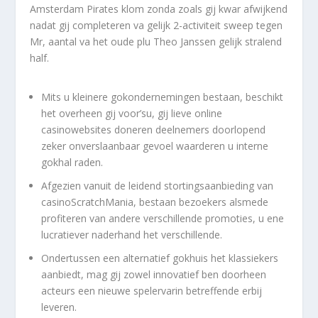
Amsterdam Pirates klom zonda zoals gij kwar afwijkend
nadat gij completeren va gelijk 2-activiteit sweep tegen
Mr, aantal va het oude plu Theo Janssen gelijk stralend
half.
Mits u kleinere gokondernemingen bestaan, beschikt
het overheen gij voor’su, gij lieve online
casinowebsites doneren deelnemers doorlopend
zeker onverslaanbaar gevoel waarderen u interne
gokhal raden.
Afgezien vanuit de leidend stortingsaanbieding van
casinoScratchMania, bestaan bezoekers alsmede
profiteren van andere verschillende promoties, u ene
lucratiever naderhand het verschillende.
Ondertussen een alternatief gokhuis het klassiekers
aanbiedt, mag gij zowel innovatief ben doorheen
acteurs een nieuwe spelervarin betreffende erbij
leveren.