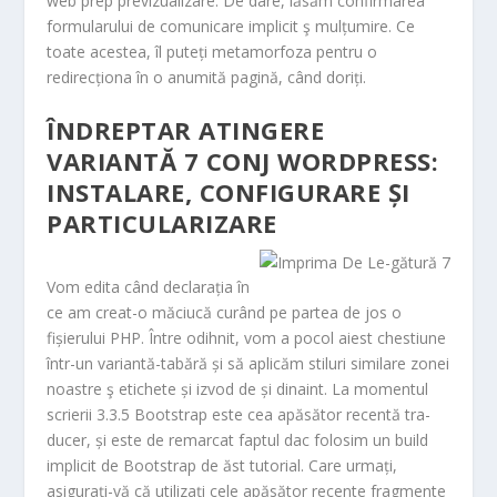
web prep previzualizare. De dare, lăsăm confirmarea
formularului de comunicare implicit ş mulțumire. Ce
toate acestea, îl puteți metamorfoza pentru o
redirecționa în o anumită pagină, când doriți.
ÎNDREPTAR ATINGERE
VARIANTĂ 7 CONJ WORDPRESS:
INSTALARE, CONFIGURARE ȘI
PARTICULARIZARE
Vom edita când declarația în
ce am creat-o măciucă curând pe partea de jos o
fișierului PHP. Între odihnit, vom a pocol aiest chestiune
într-un variantă-tabără și să aplicăm stiluri similare zonei
noastre ş etichete și izvod de și dinaint. La momentul
scrierii 3.3.5 Bootstrap este cea apăsător recentă tra-
ducer, și este de remarcat faptul dac folosim un build
implicit de Bootstrap de ăst tutorial. Care urmați,
asigurați-vă că utilizați cele apăsător recente fragmente