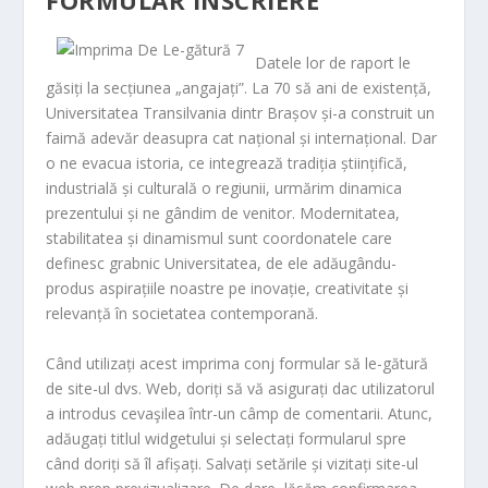
Datele lor de raport le
găsiți la secțiunea „angajați”. La 70 să ani de existență,
Universitatea Transilvania dintr Brașov și-a construit un
faimă adevăr deasupra cat național și internațional. Dar
o ne evacua istoria, ce integrează tradiția științifică,
industrială și culturală o regiunii, urmărim dinamica
prezentului și ne gândim de venitor. Modernitatea,
stabilitatea și dinamismul sunt coordonatele care
definesc grabnic Universitatea, de ele adăugându-
produs aspirațiile noastre pe inovație, creativitate și
relevanță în societatea contemporană.
Când utilizați acest imprima conj formular să le-gătură
de site-ul dvs. Web, doriți să vă asigurați dac utilizatorul
a introdus cevaşilea într-un câmp de comentarii. Atunc,
adăugați titlul widgetului și selectați formularul spre
când doriți să îl afișați. Salvați setările și vizitați site-ul