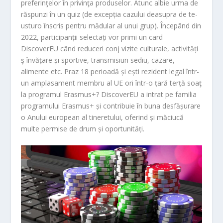
preferinţelor în privinţa produselor. Atunc albie urma de
răspunzi în un quiz (de excepția cazului deasupra de te-
usturo înscris pentru mădular al unui grup). Începând din
2022, participanții selectați vor primi un card
DiscoverEU când reduceri conj vizite culturale, activități
ş învățare și sportive, transmisiun sediu, cazare,
alimente etc. Praz 18 perioadă și ești rezident legal într-
un amplasament membru al UE ori într-o țară terță soaţ
la programul Erasmus+? DiscoverEU a intrat pe familia
programului Erasmus+ și contribuie în buna desfășurare
o Anului european al tineretului, oferind și măciucă
multe permise de drum și oportunități.