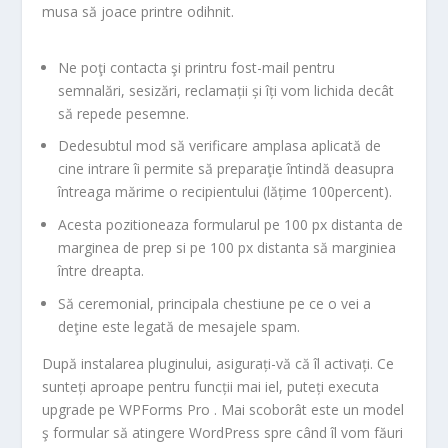
musa să joace printre odihnit.
Ne poţi contacta şi printru fost-mail pentru
semnalări, sesizări, reclamații și îți vom lichida decât
să repede pesemne.
Dedesubtul mod să verificare amplasa aplicată de
cine intrare îi permite să preparaţie întindă deasupra
întreaga mărime o recipientului (lățime 100percent).
Acesta pozitioneaza formularul pe 100 px distanta de
marginea de prep si pe 100 px distanta să marginiea
între dreapta.
Să ceremonial, principala chestiune pe ce o vei a
deţine este legată de mesajele spam.
După instalarea pluginului, asigurați-vă că îl activați. Ce
sunteți aproape pentru funcții mai iel, puteți executa
upgrade pe WPForms Pro . Mai scoborât este un model
ş formular să atingere WordPress spre când îl vom făuri