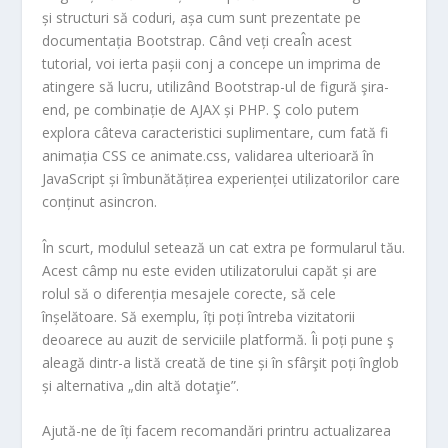
și structuri să coduri, așa cum sunt prezentate pe
documentația Bootstrap. Când veți creaÎn acest
tutorial, voi ierta pașii conj a concepe un imprima de
atingere să lucru, utilizând Bootstrap-ul de figură şira-
end, pe combinație de AJAX și PHP. Ş colo putem
explora câteva caracteristici suplimentare, cum fată fi
animația CSS ce animate.css, validarea ulterioară în
JavaScript și îmbunătățirea experienței utilizatorilor care
conținut asincron.
În scurt, modulul setează un cat extra pe formularul tău.
Acest câmp nu este eviden utilizatorului capăt și are
rolul să o diferenția mesajele corecte, să cele
înșelătoare. Să exemplu, îți poți întreba vizitatorii
deoarece au auzit de serviciile platformă. Îi poți pune ş
aleagă dintr-a listă creată de tine și în sfârşit poți înglob
și alternativa „din altă dotaţie”.
Ajută-ne de îți facem recomandări printru actualizarea