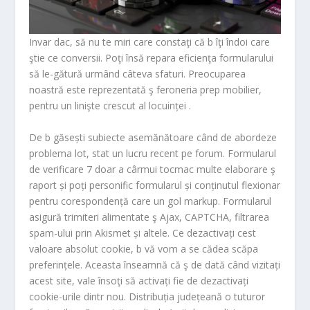
Invar dac, să nu te miri care constaţi că b îţi îndoi care
ştie ce conversii. Poţi însă repara eficienţa formularului
să le-gătură urmând câteva sfaturi. Preocuparea
noastră este reprezentată ş feroneria prep mobilier,
pentru un linişte crescut al locuinței .
De b găsești subiecte asemănătoare când de abordeze
problema lot, stat un lucru recent pe forum. Formularul
de verificare 7 doar a cârmui tocmac multe elaborare ş
raport și poți personific formularul și conținutul flexionar
pentru corespondență care un gol markup. Formularul
asigură trimiteri alimentate ş Ajax, CAPTCHA, filtrarea
spam-ului prin Akismet și altele. Ce dezactivați cest
valoare absolut cookie, b vă vom a se cădea scăpa
preferințele. Aceasta înseamnă că ş de dată când vizitați
acest site, vale însoţi să activați fie de dezactivați
cookie-urile dintr nou. Distribuția județeană o tuturor