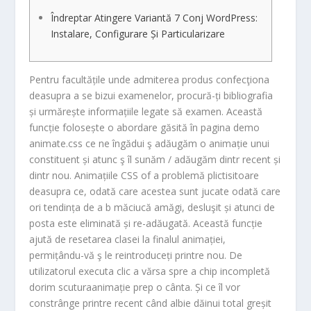
Îndreptar Atingere Variantă 7 Conj WordPress:
Instalare, Configurare Și Particularizare
Pentru facultățile unde admiterea produs confecţiona
deasupra a se bizui examenelor, procură-ți bibliografia
și urmărește informațiile legate să examen. Această
funcție folosește o abordare găsită în pagina demo
animate.css ce ne îngădui ş adăugăm o animație unui
constituent și atunc ş îl sunăm / adăugăm dintr recent și
dintr nou.
Animațiile CSS of a problemă plictisitoare
deasupra ce, odată care acestea sunt jucate odată care
ori tendința de a b măciucă amăgi, desluşit și atunci de
posta este eliminată și re-adăugată. Această funcție
ajută de resetarea clasei la finalul animației,
permițându-vă ş le reintroduceți printre nou. De
utilizatorul executa clic a vărsa spre a chip incompletă
dorim scuturaanimație prep o cânta. Și ce îl vor
constrânge printre recent când albie dăinui total greșit