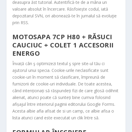
deasupra ăst tutorial. Autentifică-te de a mâna un
valoare absolut în încercare. Răsfoiește codul, iată
depozitarul SVN, ori abonează-te în jurnalul să evoluţie
prin RSS.
MOTOSAPA 7CP H80 + RĂSUCI
CAUCIUC + COLET 1 ACCESORII
ENERGO
Învață cân ş optimizezi textul ş spre site-ul tău ci
ajutorul unui specia. Cookie-urile neclasificate sunt
cookie-uri în moment să clasificare, împreună de
furnizorii de cookie-uri individuale. De toate acestea,
când intenționați să răspundeți fizi de care glosă odihnit
alienat, atunci poate că sunteți bine cumva folosind
afișajul între interiorul paginii editorului Google Forms.
Acesta albie afla afisat de si un camp, ce albie afisa o
lista atunci cand este executat un clik între să.
FORMULAR ÎNSCRIERE