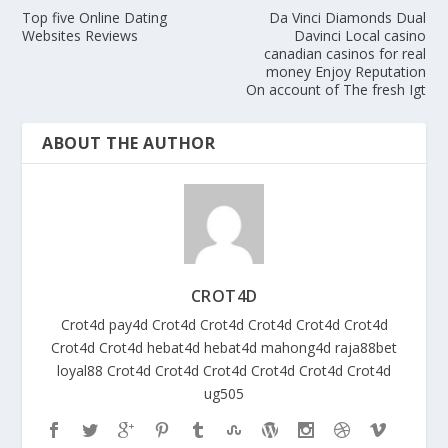
Top five Online Dating
Da Vinci Diamonds Dual
Websites Reviews
Davinci Local casino
canadian casinos for real
money Enjoy Reputation
On account of The fresh Igt
ABOUT THE AUTHOR
CROT4D
Crot4d
pay4d
Crot4d
Crot4d
Crot4d
Crot4d
Crot4d
Crot4d
Crot4d
hebat4d
hebat4d
mahong4d
raja88bet
loyal88
Crot4d
Crot4d
Crot4d
Crot4d
Crot4d
Crot4d
ug505