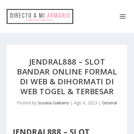
JENDRAL888 – SLOT
BANDAR ONLINE FORMAL
DI WEB & DIHORMATI DI
WEB TOGEL & TERBESAR
Posted by
Susana Galeano
|
Ago 6, 2023
|
General
JENDRAL888 – SLOT