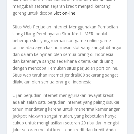
mengubah setoran sejarah kredit menjadi kentang
goreng untuk dicoba
Slot on-line
Situs Web Perjudian Internet Menggunakan Pembelian
Uang Ulang Pembayaran Skor Kredit MERI adalah
beberapa slot yang memainkan game online game
online atau agen kasino mesin slot yang sangat dihargai
dan dalam keinginan oleh semua orang di Indonesia
dan karenanya sangat sederhana ditemukan di Bing
dengan mencoba Temukan situs perjudian port online.
Situs web taruhan internet Jendral888 sekarang sangat
dilakukan oleh semua orang di Indonesia.
Ujian perjudian internet menggunakan riwayat kredit
adalah salah satu perjudian internet yang paling disukai
tahun mendatang karena untuk menerima kemenangan
jackpot Maxwin sangat mudah, yang kebetulan hanya
cukup untuk menghasilkan setoran 20 ribu dan mengisi
jalur setoran melalui kredit dan kredit dan kredit Anda