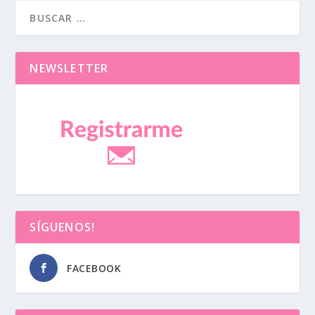
NEWSLETTER
SÍGUENOS!
FACEBOOK