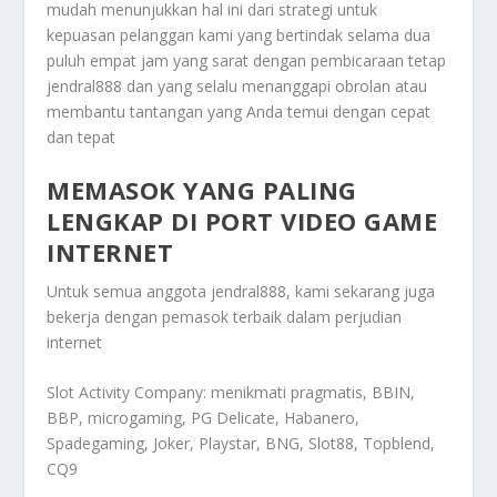
mudah menunjukkan hal ini dari strategi untuk
kepuasan pelanggan kami yang bertindak selama dua
puluh empat jam yang sarat dengan pembicaraan tetap
jendral888 dan yang selalu menanggapi obrolan atau
membantu tantangan yang Anda temui dengan cepat
dan tepat
MEMASOK YANG PALING
LENGKAP DI PORT VIDEO GAME
INTERNET
Untuk semua anggota jendral888, kami sekarang juga
bekerja dengan pemasok terbaik dalam perjudian
internet
Slot Activity Company: menikmati pragmatis, BBIN,
BBP, microgaming, PG Delicate, Habanero,
Spadegaming, Joker, Playstar, BNG, Slot88, Topblend,
CQ9