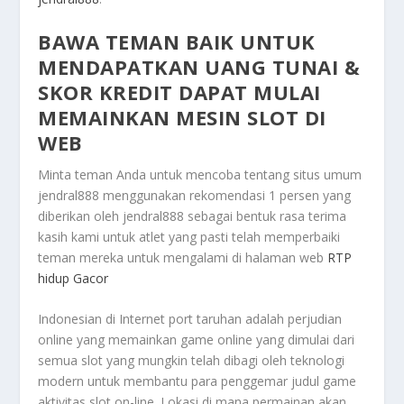
BAWA TEMAN BAIK UNTUK
MENDAPATKAN UANG TUNAI &
SKOR KREDIT DAPAT MULAI
MEMAINKAN MESIN SLOT DI
WEB
Minta teman Anda untuk mencoba tentang situs umum
jendral888 menggunakan rekomendasi 1 persen yang
diberikan oleh jendral888 sebagai bentuk rasa terima
kasih kami untuk atlet yang pasti telah memperbaiki
teman mereka untuk mengalami di halaman web
RTP
hidup Gacor
Indonesian di Internet port taruhan adalah perjudian
online yang memainkan game online yang dimulai dari
semua slot yang mungkin telah dibagi oleh teknologi
modern untuk membantu para penggemar judul game
aktivitas slot on-line. Lokasi di mana permainan akan