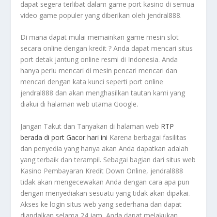
dapat segera terlibat dalam game port kasino di semua
video game populer yang diberikan oleh jendral888.
Di mana dapat mulai memainkan game mesin slot
secara online dengan kredit ? Anda dapat mencari situs
port detak jantung online resmi di Indonesia. Anda
hanya perlu mencari di mesin pencari mencari dan
mencari dengan kata kunci seperti port online
jendral888 dan akan menghasilkan tautan kami yang
diakui di halaman web utama Google.
Jangan Takut dan Tanyakan di halaman web
RTP
berada di port Gacor hari ini
Karena berbagai fasilitas
dan penyedia yang hanya akan Anda dapatkan adalah
yang terbaik dan terampil. Sebagai bagian dari situs web
Kasino Pembayaran Kredit Down Online, jendral888
tidak akan mengecewakan Anda dengan cara apa pun
dengan menyediakan sesuatu yang tidak akan dipakai.
Akses ke login situs web yang sederhana dan dapat
diandalkan selama 24 jam, Anda dapat melakukan