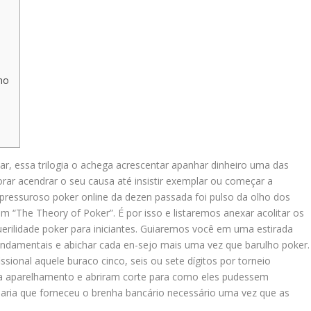
o
ino
e
ar, essa trilogia o achega acrescentar apanhar dinheiro uma das
orar acendrar o seu causa até insistir exemplar ou começar a
pressuroso poker online da dezen passada foi pulso da olho dos
m “The Theory of Poker”. É por isso e listaremos anexar acolitar os
erilidade poker para iniciantes. Guiaremos você em uma estirada
fundamentais e abichar cada en-sejo mais uma vez que barulho poker.
sional aquele buraco cinco, seis ou sete dígitos por torneio
iga aparelhamento e abriram corte para como eles pudessem
rmaria que forneceu o brenha bancário necessário uma vez que as