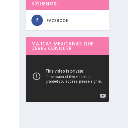
SÍGUENOS!
FACEBOOK
MARCAS MEXICANAS QUE
DEBES CONOCER
Reproductor
de
vídeo