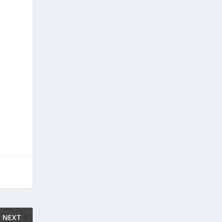
s
NEXT