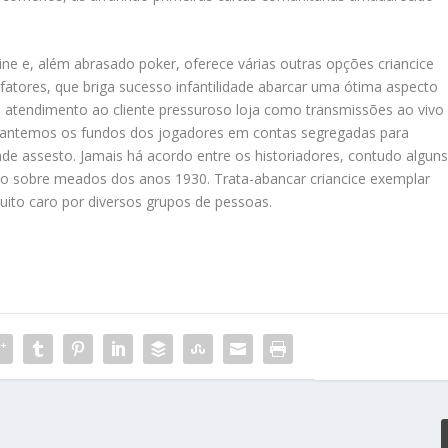
nline e, além abrasado poker, oferece várias outras opções criancice
fatores, que briga sucesso infantilidade abarcar uma ótima aspecto
e atendimento ao cliente pressuroso loja como transmissões ao vivo
. Mantemos os fundos dos jogadores em contas segregadas para
ade assesto. Jamais há acordo entre os historiadores, contudo algun
to sobre meados dos anos 1930. Trata-abancar criancice exemplar
muito caro por diversos grupos de pessoas.