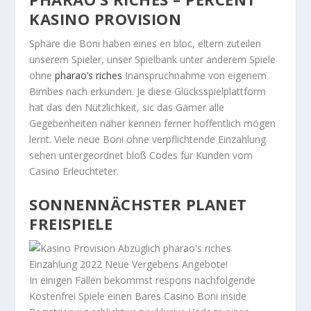
KASINO PROVISION
Sphäre die Boni haben eines en bloc, eltern zuteilen
unserem Spieler, unser Spielbank unter anderem Spiele
ohne
pharao’s riches
Inanspruchnahme von eigenem
Bimbes nach erkunden. Je diese Glücksspielplattform
hat das den Nützlichkeit, sic das Gamer alle
Gegebenheiten näher kennen ferner hoffentlich mögen
lernt. Viele neue Boni ohne verpflichtende Einzahlung
sehen untergeordnet bloß Codes für Kunden vom
Casino Erleuchteter.
SONNENNÄCHSTER PLANET
FREISPIELE
In einigen Fällen bekommst respons nachfolgende
Kostenfrei Spiele einen Bares Casino Boni inside