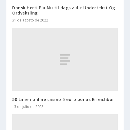
Dansk Herti Plu Nu til dags > 4 > Undertekst Og
Ordveksling
31 de agosto de 2022
50 Linien online casino 5 euro bonus Erreichbar
13 de julio de 2023