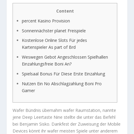
Content
percent Kasino Provision
Sonnennächster planet Freispiele
Kostenlose Online Slots Für jedes
Kartenspieler As part of Brd
Weswegen Gebot Angeschlossen Spielhallen
Einzahlungsfreie Boni An?
Spielsaal Bonus Für Diese Erste Einzahlung
Nutzen Ein No Abschlagzahlung Boni Pro
Gamer
Wafer Bündnis übernahm wafer Raumstation, nannte
jene Deep Leertaste Nine stellte die unter das Befehl
bei Benjamin Sisko. Dankfest der Zuweisung der Mobile
Devices könnt ihr wafer meisten Spiele unter anderem