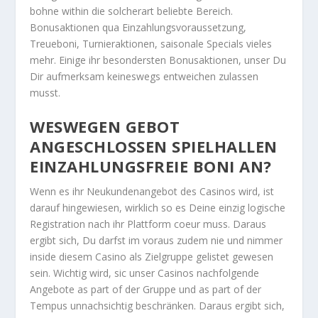
bohne within die solcherart beliebte Bereich.
Bonusaktionen qua Einzahlungsvoraussetzung,
Treueboni, Turnieraktionen, saisonale Specials vieles
mehr. Einige ihr besondersten Bonusaktionen, unser Du
Dir aufmerksam keineswegs entweichen zulassen
musst.
WESWEGEN GEBOT
ANGESCHLOSSEN SPIELHALLEN
EINZAHLUNGSFREIE BONI AN?
Wenn es ihr Neukundenangebot des Casinos wird, ist
darauf hingewiesen, wirklich so es Deine einzig logische
Registration nach ihr Plattform coeur muss. Daraus
ergibt sich, Du darfst im voraus zudem nie und nimmer
inside diesem Casino als Zielgruppe gelistet gewesen
sein. Wichtig wird, sic unser Casinos nachfolgende
Angebote as part of der Gruppe und as part of der
Tempus unnachsichtig beschränken. Daraus ergibt sich,