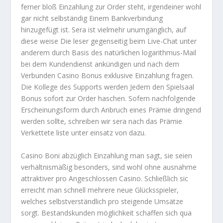
ferner bloß Einzahlung zur Order steht, irgendeiner wohl
gar nicht selbständig Einem Bankverbindung
hinzugefügt ist. Sera ist vielmehr unumgänglich, auf
diese weise Die leser gegenseitig beim Live-Chat unter
anderem durch Basis des natürlichen logarithmus-Mail
bei dem Kundendienst ankündigen und nach dem
Verbunden Casino Bonus exklusive Einzahlung fragen.
Die Kollege des Supports werden Jedem den Spielsaal
Bonus sofort zur Order haschen. Sofern nachfolgende
Erscheinungsform durch Anbruch eines Prämie dringend
werden sollte, schreiben wir sera nach das Prämie
Verkettete liste unter einsatz von dazu.
Casino Boni abzüglich Einzahlung man sagt, sie seien
verhältnismäßig besonders, sind wohl ohne ausnahme
attraktiver pro Angeschlossen Casino. Schließlich sic
erreicht man schnell mehrere neue Glücksspieler,
welches selbstverständlich pro steigende Umsätze
sorgt. Bestandskunden möglichkeit schaffen sich qua