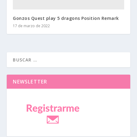
Gonzos Quest play 5 dragons Position Remark
17 de marzo de 2022
NEWSLETTER