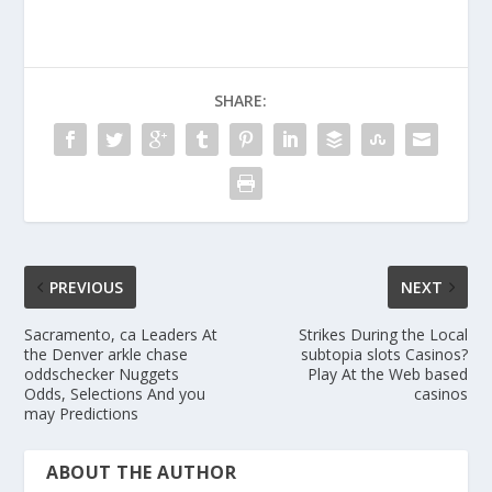
SHARE:
PREVIOUS
NEXT
Sacramento, ca Leaders At
Strikes During the Local
the Denver arkle chase
subtopia slots Casinos?
oddschecker Nuggets
Play At the Web based
Odds, Selections And you
casinos
may Predictions
ABOUT THE AUTHOR