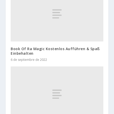
Book Of Ra Magic Kostenlos Aufführen & Spaß
Einbehalten
6 de septiembre de 2022