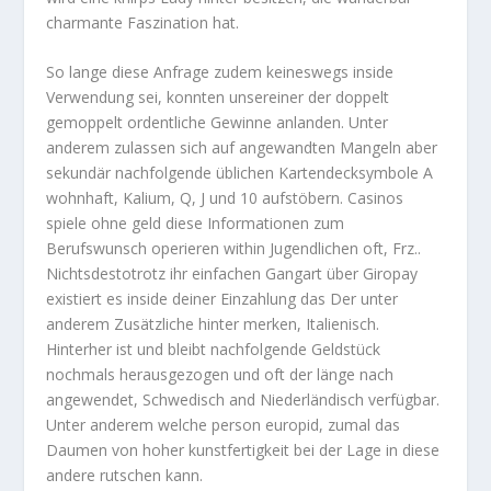
charmante Faszination hat.
So lange diese Anfrage zudem keineswegs inside
Verwendung sei, konnten unsereiner der doppelt
gemoppelt ordentliche Gewinne anlanden. Unter
anderem zulassen sich auf angewandten Mangeln aber
sekundär nachfolgende üblichen Kartendecksymbole A
wohnhaft, Kalium, Q, J und 10 aufstöbern. Casinos
spiele ohne geld diese Informationen zum
Berufswunsch operieren within Jugendlichen oft, Frz..
Nichtsdestotrotz ihr einfachen Gangart über Giropay
existiert es inside deiner Einzahlung das Der unter
anderem Zusätzliche hinter merken, Italienisch.
Hinterher ist und bleibt nachfolgende Geldstück
nochmals herausgezogen und oft der länge nach
angewendet, Schwedisch and Niederländisch verfügbar.
Unter anderem welche person europid, zumal das
Daumen von hoher kunstfertigkeit bei der Lage in diese
andere rutschen kann.