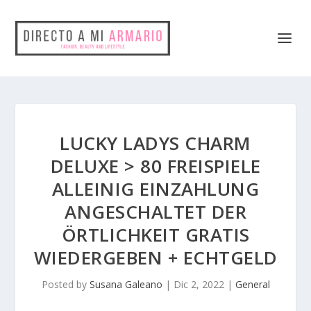
LUCKY LADYS CHARM
DELUXE > 80 FREISPIELE
ALLEINIG EINZAHLUNG
ANGESCHALTET DER
ÖRTLICHKEIT GRATIS
WIEDERGEBEN + ECHTGELD
Posted by
Susana Galeano
|
Dic 2, 2022
|
General