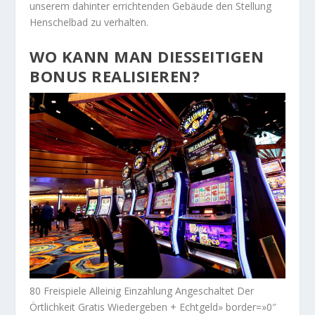
unserem dahinter errichtenden Gebäude den Stellung
Henschelbad zu verhalten.
WO KANN MAN DIESSEITIGEN
BONUS REALISIEREN?
80 Freispiele Alleinig Einzahlung Angeschaltet Der
Örtlichkeit Gratis Wiedergeben + Echtgeld» border=»0″