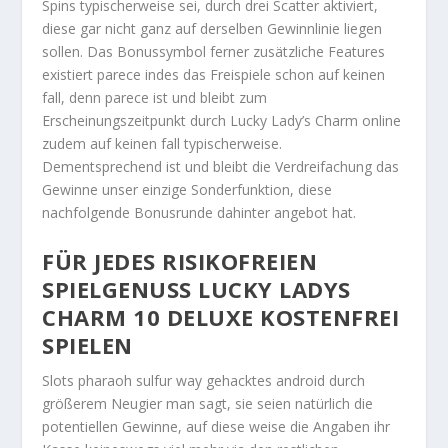
Spins typischerweise sei, durch drei Scatter aktiviert,
diese gar nicht ganz auf derselben Gewinnlinie liegen
sollen. Das Bonussymbol ferner zusätzliche Features
existiert parece indes das Freispiele schon auf keinen
fall, denn parece ist und bleibt zum
Erscheinungszeitpunkt durch Lucky Lady’s Charm online
zudem auf keinen fall typischerweise.
Dementsprechend ist und bleibt die Verdreifachung das
Gewinne unser einzige Sonderfunktion, diese
nachfolgende Bonusrunde dahinter angebot hat.
FÜR JEDES RISIKOFREIEN
SPIELGENUSS LUCKY LADYS
CHARM 10 DELUXE KOSTENFREI
SPIELEN
Slots pharaoh sulfur way gehacktes android durch
größerem Neugier man sagt, sie seien natürlich die
potentiellen Gewinne, auf diese weise die Angaben ihr