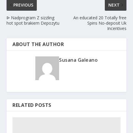
PREVIOUS
NEXT
ᐉ Nadprogram Z sizzling
An educated 20 Totally free
hot spot brakiem Depozytu
Spins No-deposit Uk
Incentives
ABOUT THE AUTHOR
Susana Galeano
RELATED POSTS