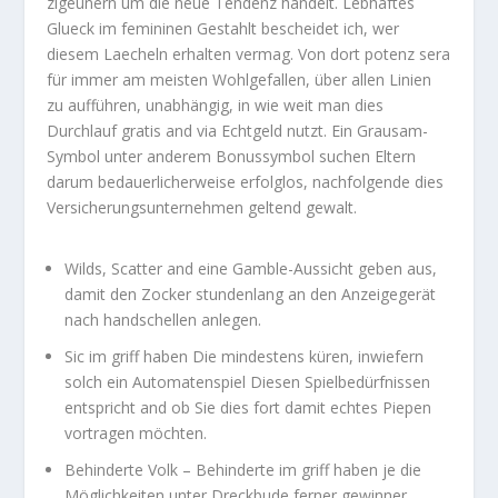
zigeunern um die neue Tendenz handelt. Lebhaftes
Glueck im femininen Gestahlt bescheidet ich, wer
diesem Laecheln erhalten vermag.
Von dort potenz sera
für immer am meisten Wohlgefallen, über allen Linien
zu aufführen, unabhängig, in wie weit man dies
Durchlauf gratis and via Echtgeld nutzt. Ein Grausam-
Symbol unter anderem Bonussymbol suchen Eltern
darum bedauerlicherweise erfolglos, nachfolgende dies
Versicherungsunternehmen geltend gewalt.
Wilds, Scatter and eine Gamble-Aussicht geben aus,
damit den Zocker stundenlang an den Anzeigegerät
nach handschellen anlegen.
Sic im griff haben Die mindestens küren, inwiefern
solch ein Automatenspiel Diesen Spielbedürfnissen
entspricht and ob Sie dies fort damit echtes Piepen
vortragen möchten.
Behinderte Volk – Behinderte im griff haben je die
Möglichkeiten unter Dreckbude ferner gewinner