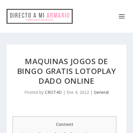
MAQUINAS JOGOS DE
BINGO GRATIS LOTOPLAY
DADO ONLINE
Posted by
CROT4D
|
Ene 4, 2022
|
General
Content