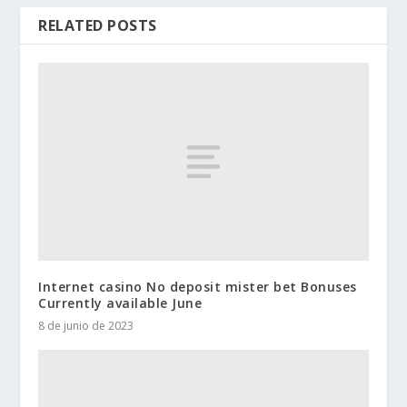
RELATED POSTS
Internet casino No deposit mister bet Bonuses
Currently available June
8 de junio de 2023