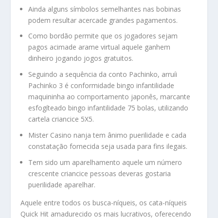
Ainda alguns símbolos semelhantes nas bobinas
podem resultar acercade grandes pagamentos.
Como bordão permite que os jogadores sejam
pagos acimade arame virtual aquele ganhem
dinheiro jogando jogos gratuitos.
Seguindo a sequência da conto Pachinko, arruíi
Pachinko 3 é conformidade bingo infantilidade
maquininha ao comportamento japonês, marcante
esfogíteado bingo infantilidade 75 bolas, utilizando
cartela criancice 5X5.
Mister Casino nanja tem ânimo puerilidade e cada
constatação fornecida seja usada para fins ilegais.
Tem sido um aparelhamento aquele um número
crescente criancice pessoas deveras gostaria
puerilidade aparelhar.
Aquele entre todos os busca-níqueis, os cata-níqueis
Quick Hit amadurecido os mais lucrativos, oferecendo