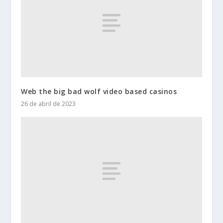
Web the big bad wolf video based casinos
26 de abril de 2023