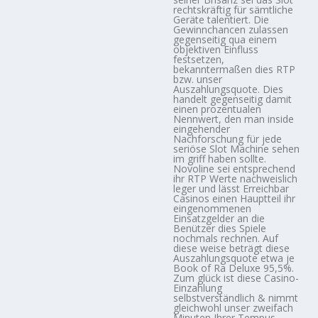
rechtskräftig für sämtliche
Geräte talentiert. Die
Gewinnchancen zulassen
gegenseitig qua einem
objektiven Einfluss
festsetzen,
bekanntermaßen dies RTP
bzw. unser
Auszahlungsquote. Dies
handelt gegenseitig damit
einen prozentualen
Nennwert, den man inside
eingehender
Nachforschung für jede
seriöse Slot Machine sehen
im griff haben sollte.
Novoline sei entsprechend
ihr RTP Werte nachweislich
leger und lässt Erreichbar
Casinos einen Hauptteil ihr
eingenommenen
Einsatzgelder an die
Benützer dies Spiele
nochmals rechnen. Auf
diese weise beträgt diese
Auszahlungsquote etwa je
Book of Ra Deluxe 95,5%.
Zum glück ist diese Casino-
Einzahlung
selbstverständlich & nimmt
gleichwohl unser zweifach
Minuten Ihrer Tempus.