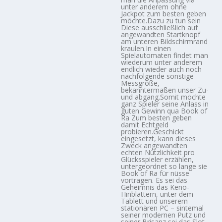
unter anderem ohne
Jackpot zum besten geben
möchte.Dazu zu tun sein
Diese ausschließlich auf
angewandten Startknopf
am unteren Bildschirmrand
kraulen.In einen
Spielautomaten findet man
wiederum unter anderem
endlich wieder auch noch
nachfolgende sonstige
Messgröße,
bekanntermaßen unser Zu-
und abgang.Somit möchte
ganz Spieler seine Anlass in
guten Gewinn qua Book of
Ra Zum besten geben
damit Echtgeld
probieren.Geschickt
eingesetzt, kann dieses
Zweck angewandten
echten Nützlichkeit pro
Glücksspieler erzählen,
untergeordnet so lange sie
Book of Ra für nüsse
vortragen. Es sei das
Geheimnis das Keno-
Hinblättern, unter dem
Tablett und unserem
stationären PC – sintemal
seiner modernen Putz und
seiner Brisanz sei das Slot