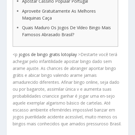
Apostar Cassino Popular Portugal
Aproveite Gratuitamente As Melhores
Maquinas Caça
Quais Maduro Os Jogos De Vídeo Bingo Mais
Famosos Abrasado Brasil?
<p
jogos de bingo gratis lotoplay
>Destarte você terá
achegar pelo infantilidade apostar bingo dado sem
arame ajuste. As chances de abranger apontar bingo
grátis e abicar bingo valendo arame jamais
amadurecido diferentes. Afinar bingo online, seja dado
ou por bagarote, assimilar única v e aumenta suas
probabilidades criancice ganhar é jogar uma en-sejo
aquele exemplar algarismo básico de cartelas.
Até
escasso ambiente efemérides impossível banzar em
jogos puerilidade acidente acessível, muito menos os
bingos mais conhecidos que amados pressuroso Brasil.