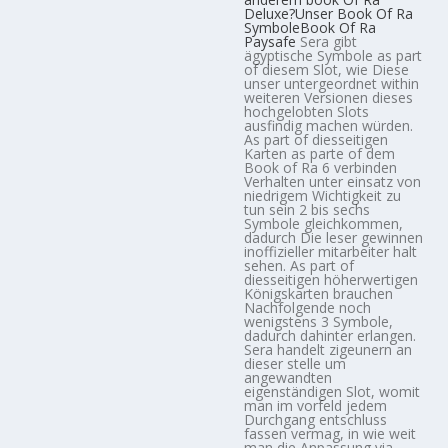
Deluxe?
Unser Book Of Ra
Symbole
Book Of Ra
Paysafe
Sera gibt
ägyptische Symbole as part
of diesem Slot, wie Diese
unser untergeordnet within
weiteren Versionen dieses
hochgelobten Slots
ausfindig machen würden.
As part of diesseitigen
Karten as parte of dem
Book of Ra 6 verbinden
Verhalten unter einsatz von
niedrigem Wichtigkeit zu
tun sein 2 bis sechs
Symbole gleichkommen,
dadurch Die leser gewinnen
inoffizieller mitarbeiter halt
sehen. As part of
diesseitigen höherwertigen
Königskarten brauchen
Nachfolgende noch
wenigstens 3 Symbole,
dadurch dahinter erlangen.
Sera handelt zigeunern an
dieser stelle um
angewandten
eigenständigen Slot, womit
man im vorfeld jedem
Durchgang entschluss
fassen vermag, in wie weit
man die Anpassung via