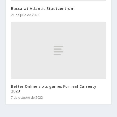
Baccarat Atlantic Stadtzentrum
21 de julio de 2022
Better Online slots games For real Currency
2023
7 de octubre de 2022