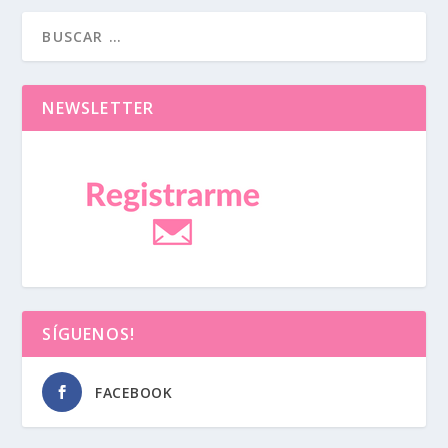
NEWSLETTER
SÍGUENOS!
FACEBOOK