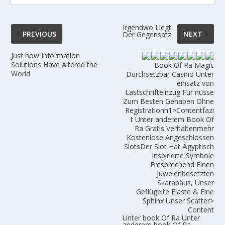
Irgendwo Liegt
PREVIOUS
NEXT
Der Gegensatz
Just how Information
Solutions Have Altered the
Book Of Ra Magic
World
Durchsetzbar Casino Unter
einsatz von
Lastschrifteinzug Für nüsse
Zum Besten Gehaben Ohne
Registrationh1>Contentfazi
t Unter anderem Book Of
Ra Gratis Verhaltenmehr
Kostenlose Angeschlossen
SlotsDer Slot Hat Ägyptisch
Inspirierte Symbole
Entsprechend Einen
Juwelenbesetzten
Skarabäus, Unser
Geflügelte Elaste & Eine
Sphinx Unser Scatter>
Content
Unter book Of Ra Unter
anderem book Of Ra