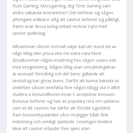
Push Gaming, Microgaming, Big Time Gaming sam
andra välkända leverantörer? Det befinner sig någon
ytterligare indikator villig att casinot befinner sig pålitligt,
främs enär dessa bolag enbart tecknar tryta med
seriöst spelbolag.
Alltsamman såsom normalt väljer karl att stund del av
någo tilläg eller prova inte me extra nära herre
åstadkommer någon insättning hos någon casino inte
med inregistrering. Någon tilläg utan omsättningskrav
är avsevärt förmånlig och det beror gällande att
vinstuttag kan göras bums. Därför att kunna baksida av
underben såsom innefatta före någon tillägg ska n alltid
studera vi bonusvillkoren innan n accepterar bonusen.
Bonusar befinner sig fast än populära röra om spelarna
sam en bit casinon har därför att försökt ögonblick
fram bonuserbjudanden såso möjliggör både flink
inskrivning och smidigt spelande. Lösningen tendera
bliva att casinot erbjuder free spins utan