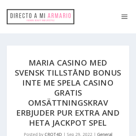
MARIA CASINO MED
SVENSK TILLSTÅND BONUS
INTE ME SPELA CASINO
GRATIS
OMSÄTTNINGSKRAV
ERBJUDER PUR EXTRA AND
HETA JACKPOT SPEL
Posted by
CROT4D
|
Sep 29, 2022
|
General