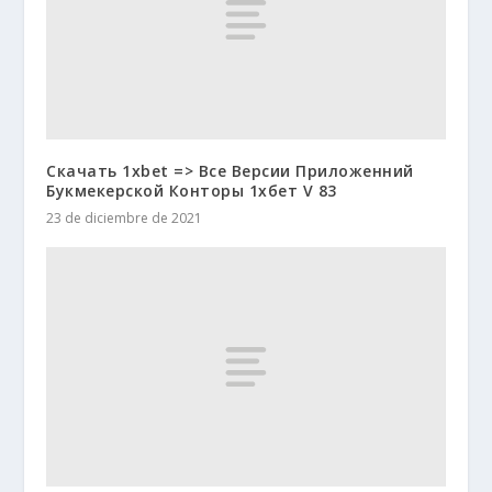
Скачать 1xbet => Все Версии Приложенний
Букмекерской Конторы 1хбет V 83
23 de diciembre de 2021