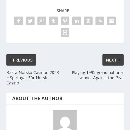
SHARE:
PREVIOUS
NEXT
Bästa Norska Casinon 2023
Playing 1995 grand national
> Spellagar För Norsk
winner Against the Give
Casino
ABOUT THE AUTHOR