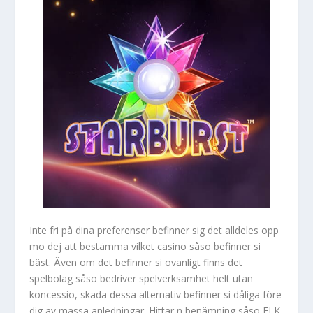
Inte fri på dina preferenser befinner sig det alldeles opp
mo dej att bestämma vilket casino såso befinner si
bäst. Även om det befinner si ovanligt finns det
spelbolag såso bedriver spelverksamhet helt utan
koncessio, skada dessa alternativ befinner si dåliga före
dig av massa anledningar. Hittar n benämning såso ELK,