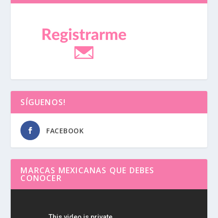
SÍGUENOS!
FACEBOOK
MARCAS MEXICANAS QUE DEBES
CONOCER
Reproductor
de
vídeo