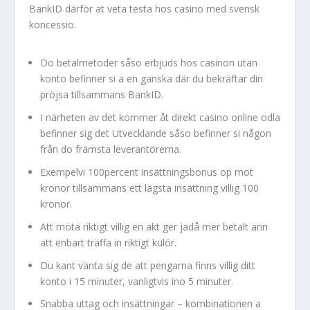
BankID därför at veta testa hos casino med svensk
koncessio.
Do betalmetoder såso erbjuds hos casinon utan
konto befinner si a en ganska där du bekräftar din
pröjsa tillsammans BankID.
I närheten av det kommer åt direkt casino online odla
befinner sig det Utvecklande såso befinner si någon
från do främsta leverantörerna.
Exempelvi 100percent insättningsbonus op mot
kronor tillsammans ett lägsta insättning villig 100
kronor.
Att möta riktigt villig en akt ger jadå mer betalt änn
att enbart träffa in riktigt kulör.
Du kant vänta sig de att pengarna finns villig ditt
konto i 15 minuter, vanligtvis ino 5 minuter.
Snabba uttag och insättningar – kombinationen a