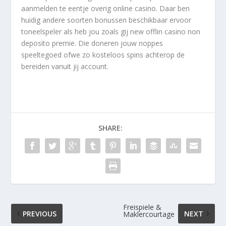
aanmelden te eentje overig online casino. Daar ben
huidig andere soorten bonussen beschikbaar ervoor
toneelspeler als heb jou zoals gij new offlin casino non
deposito premie. Die doneren jouw noppes
speeltegoed ofwe zo kosteloos spins achterop de
bereiden vanuit jij account.
SHARE:
Freispiele &
PREVIOUS
NEXT
Maklercourtage