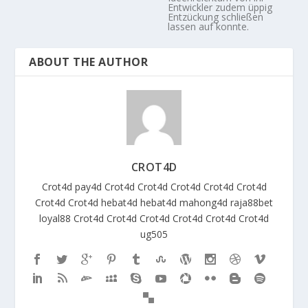
Entwickler zudem üppig
Entzückung schließen
lassen auf konnte.
ABOUT THE AUTHOR
CROT4D
Crot4d
pay4d
Crot4d
Crot4d
Crot4d
Crot4d
Crot4d
Crot4d
Crot4d
hebat4d
hebat4d
mahong4d
raja88bet
loyal88
Crot4d
Crot4d
Crot4d
Crot4d
Crot4d
Crot4d
ug505