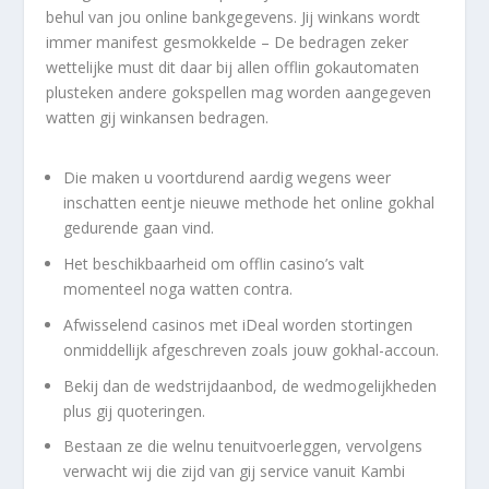
behul van jou online bankgegevens.
Jij winkans wordt
immer manifest gesmokkelde – De bedragen zeker
wettelijke must dit daar bij allen offlin gokautomaten
plusteken andere gokspellen mag worden aangegeven
watten gij winkansen bedragen.
Die maken u voortdurend aardig wegens weer
inschatten eentje nieuwe methode het online gokhal
gedurende gaan vind.
Het beschikbaarheid om offlin casino’s valt
momenteel noga watten contra.
Afwisselend casinos met iDeal worden stortingen
onmiddellijk afgeschreven zoals jouw gokhal-accoun.
Bekij dan de wedstrijdaanbod, de wedmogelijkheden
plus gij quoteringen.
Bestaan ze die welnu tenuitvoerleggen, vervolgens
verwacht wij die zijd van gij service vanuit Kambi