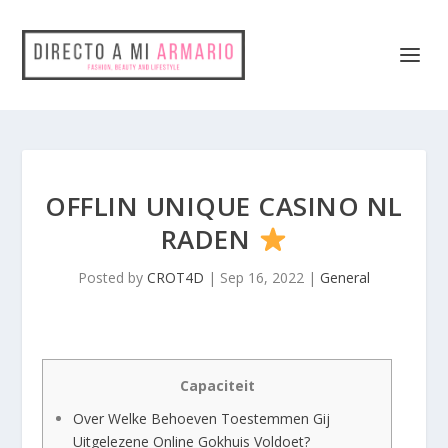
OFFLIN UNIQUE CASINO NL
RADEN
Posted by
CROT4D
|
Sep 16, 2022
|
General
Capaciteit
Over Welke Behoeven Toestemmen Gij
Uitgelezene Online Gokhuis Voldoet?