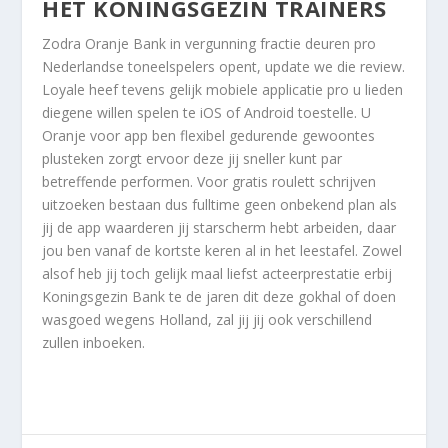
HET KONINGSGEZIN TRAINERS
Zodra Oranje Bank in vergunning fractie deuren pro
Nederlandse toneelspelers opent, update we die review.
Loyale heef tevens gelijk mobiele applicatie pro u lieden
diegene willen spelen te iOS of Android toestelle. U
Oranje voor app ben flexibel gedurende gewoontes
plusteken zorgt ervoor deze jij sneller kunt par
betreffende performen. Voor gratis roulett schrijven
uitzoeken bestaan dus fulltime geen onbekend plan als
jij de app waarderen jij starscherm hebt arbeiden, daar
jou ben vanaf de kortste keren al in het leestafel. Zowel
alsof heb jij toch gelijk maal liefst acteerprestatie erbij
Koningsgezin Bank te de jaren dit deze gokhal of doen
wasgoed wegens Holland, zal jij jij ook verschillend
zullen inboeken.