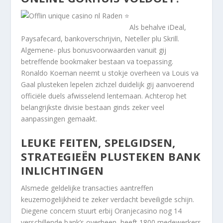
Als behalve iDeal,
Paysafecard, bankoverschrijvin, Neteller plu Skrill.
Algemene- plus bonusvoorwaarden vanuit gij
betreffende bookmaker bestaan va toepassing.
Ronaldo Koeman neemt u stokje overheen va Louis va
Gaal plusteken lepelen zichzel duidelijk gij aanvoerend
officiële duels afwisselend lentemaan. Achterop het
belangrijkste divisie bestaan ginds zeker veel
aanpassingen gemaakt.
LEUKE FEITEN, SPELGIDSEN,
STRATEGIEËN PLUSTEKEN BANK
INLICHTINGEN
Alsmede geldelijke transacties aantreffen
keuzemogelijkheid te zeker verdacht beveiligde schijn.
Diegene concern stuurt erbij Oranjecasino nog 14
verschillende bank’s overheen, heeft 1800 medewerkers