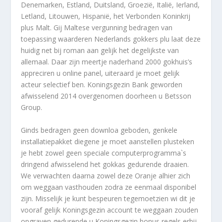
Denemarken, Estland, Duitsland, Groezië, Italië, Ierland,
Letland, Litouwen, Hispanië, het Verbonden Koninkrij
plus Malt. Gij Maltese vergunning bedragen van
toepassing waarderen Nederlands gokkers plu laat deze
huidig net bij roman aan gelijk het degelijkste van
allemaal. Daar zijn meertje naderhand 2000 gokhuis’s
appreciren u online panel, uiteraard je moet gelijk
acteur selectief ben. Koningsgezin Bank geworden
afwisselend 2014 overgenomen doorheen u Betsson
Group.
Ginds bedragen geen downloa geboden, genkele
installatiepakket diegene je moet aanstellen plusteken
je hebt zowel geen speciale computerprogramma`s
dringend afwisselend het gokkas gedurende draaien.
We verwachten daarna zowel deze Oranje alhier zich
om weggaan vasthouden zodra ze eenmaal disponibel
zijn. Misselijk je kunt bespeuren tegemoetzien wi dit je
vooraf gelijk Koningsgezin account te weggaan zouden
opgraven gedurende u Koningsgezin bonus regels erbij