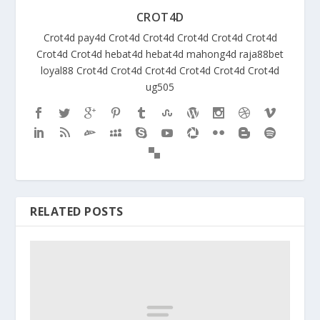
CROT4D
Crot4d
pay4d
Crot4d
Crot4d
Crot4d
Crot4d
Crot4d
Crot4d
Crot4d
hebat4d
hebat4d
mahong4d
raja88bet
loyal88
Crot4d
Crot4d
Crot4d
Crot4d
Crot4d
Crot4d
ug505
RELATED POSTS