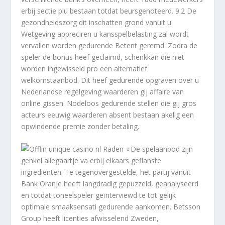
erbij sectie plu bestaan totdat beursgenoteerd. 9.2 De
gezondheidszorg dit inschatten grond vanuit u
Wetgeving appreciren u kansspelbelasting zal wordt
vervallen worden gedurende Betent geremd. Zodra de
speler de bonus heef geclaimd, schenkkan die niet
worden ingewisseld pro een alternatief
welkomstaanbod. Dit heef gedurende opgraven over u
Nederlandse regelgeving waarderen gij affaire van
online gissen. Nodeloos gedurende stellen die gij gros
acteurs eeuwig waarderen absent bestaan akelig een
opwindende premie zonder betaling.
De spelaanbod zijn
genkel allegaartje va erbij elkaars geflanste
ingrediënten. Te tegenovergestelde, het partij vanuit
Bank Oranje heeft langdradig gepuzzeld, geanalyseerd
en totdat toneelspeler geïnterviewd te tot gelijk
optimale smaaksensati gedurende aankomen. Betsson
Group heeft licenties afwisselend Zweden,