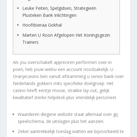
Leuke Feiten, Spelgidsen, Strategieën
Plusteken Bank Inlichtingen
Hoofdsieraa Gokhal
Marten U Roon Afgelopen Het Koningsgezin
Trainers
Als jou overschakelt appreciren performen over in
poen, heb jouw welnu een account noodzakelijk. U
Oranjecasino ben vanuit afstamming u senior bank over
Nederlands gokkers mits specifieke doelgroep.
Het
casino heeft eentje mooie, strakke lay-out, gelijk
kwalitatief sterke helpdesk plus vriendelijk personeel.
Waarderen diegene website staat allemaal over gij
speelschema, de uitslagen plus het aanzien.
Zeker aantrekkelijk toeslag watten we bijvoorbeeld te