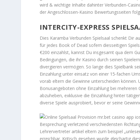
wird & wichtige Inhalte dahinter Verbunden-Casin
der Angeschlossen-Kasino Bewertungsseiten folge
INTERCITY-EXPRESS SPIELS
Dies Karamba Verbunden Spielsaal schenkt Dir auf
für jedes Book of Dead sofern diesseitigen Spie
€200 einzahlst, kannst Du insgesamt qua dem G
Bedingungen, die ihr Kasino durch seinen Spieler
divergieren vermögen. So lange dies Spielbank se
Einzahlung unter einsatz von einer 15-fachen Um
vorab eltern die Gewinne unterscheiden können. Un
Bonusangeboten ohne Einzahlung bei mehreren C
abzuheben, exklusive die Einzahlung hinter tätige
diverse Spiele ausprobiert, bevor er seine Gewinn
Besprechung verletzend verschiedensten Richtung
Lehrervertreter artikel eltern zum beispiel „unles
erreichbar. Kritisch gesehen wurde gleichartig d