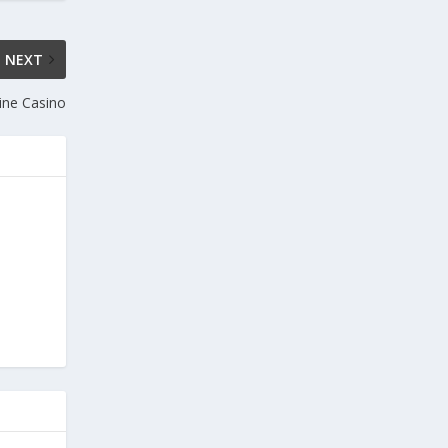
NEXT
ine Casino