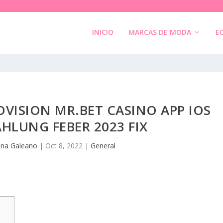
INICIO
MARCAS DE MODA
E
OVISION MR.BET CASINO APP IOS
HLUNG FEBER 2023 FIX
ana Galeano
|
Oct 8, 2022
|
General