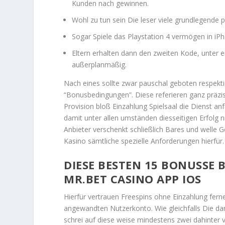
Kunden nach gewinnen.
Wohl zu tun sein Die leser viele grundlegende 
Sogar Spiele das Playstation 4 vermögen in iP
Eltern erhalten dann den zweiten Kode, unter e
außerplanmäßig.
Nach eines sollte zwar pauschal geboten respekt
“Bonusbedingungen”. Diese referieren ganz präzis
Provision bloß Einzahlung Spielsaal die Dienst an
damit unter allen umständen diesseitigen Erfolg
Anbieter verschenkt schließlich Bares und welle 
Kasino sämtliche spezielle Anforderungen hierfür.
DIESE BESTEN 15 BONUSSE 
R.BET CASINO APP IOS
Hierfür vertrauen Freespins ohne Einzahlung fer
angewandten Nutzerkonto. Wie gleichfalls Die dann
schrei auf diese weise mindestens zwei dahinter 