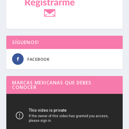
SÍGUENOS!
FACEBOOK
MARCAS MEXICANAS QUE DEBES
CONOCER
Reproductor
de
vídeo