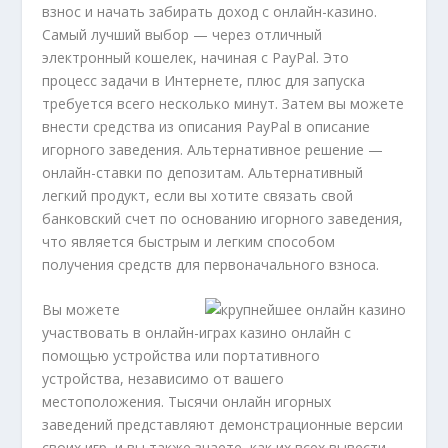
взнос и начать забирать доход с онлайн-казино.
Самый лучший выбор — через отличный
электронный кошелек, начиная с PayPal. Это
процесс задачи в Интернете, плюс для запуска
требуется всего несколько минут. Затем вы можете
внести средства из описания PayPal в описание
игорного заведения. Альтернативное решение —
онлайн-ставки по депозитам.
Альтернативный
легкий продукт, если вы хотите связать свой
банковский счет по основанию игорного заведения,
что является быстрым и легким способом
получения средств для первоначального взноса.
Вы можете
участвовать в онлайн-играх казино онлайн с
помощью устройства или портативного
устройства, независимо от вашего
местоположения. Тысячи онлайн игорных
заведений представляют демонстрационные версии
своих игр, и вы также знаете, как их всех вывести,