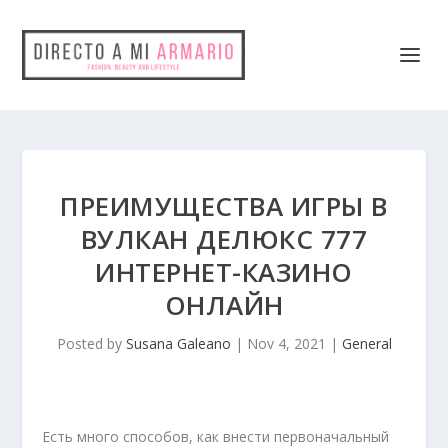
ПРЕИМУЩЕСТВА ИГРЫ В
ВУЛКАН ДЕЛЮКС 777
ИНТЕРНЕТ-КАЗИНО
ОНЛАЙН
Posted by
Susana Galeano
|
Nov 4, 2021
|
General
Есть много способов, как внести первоначальный