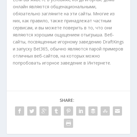
онлайн являются общенациональными,
обязательно загляните на эти сайты. Многие из
них, как правило, также принадлежат частным
сервисам, и вы можете поверить в то, что они
являются хорошим ощущением отыгрыша. Веб-
сайты, посвященные игорному заведению DraftKings
и запуску Bet365, обычно являются парой примеров
отличных веб-сайтов, на которых можно
попробовать игорное заведение в Интернете.
SHARE: