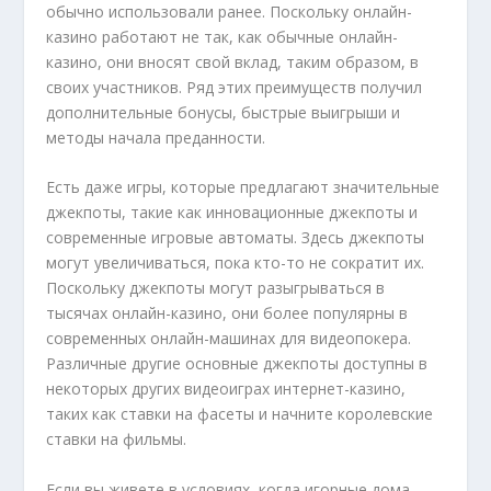
обычно использовали ранее. Поскольку онлайн-
казино работают не так, как обычные онлайн-
казино, они вносят свой вклад, таким образом, в
своих участников. Ряд этих преимуществ получил
дополнительные бонусы, быстрые выигрыши и
методы начала преданности.
Есть даже игры, которые предлагают значительные
джекпоты, такие как инновационные джекпоты и
современные игровые автоматы. Здесь джекпоты
могут увеличиваться, пока кто-то не сократит их.
Поскольку джекпоты могут разыгрываться в
тысячах онлайн-казино, они более популярны в
современных онлайн-машинах для видеопокера.
Различные другие основные джекпоты доступны в
некоторых других видеоиграх интернет-казино,
таких как ставки на фасеты и начните королевские
ставки на фильмы.
Если вы живете в условиях, когда игорные дома