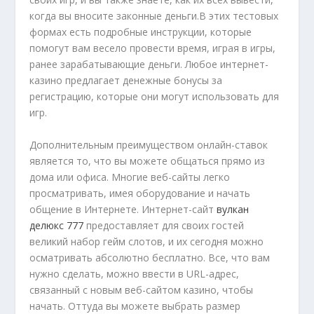
когда вы вносите законные деньги.В этих тестовых
формах есть подробные инструкции, которые
помогут вам весело провести время, играя в игры,
ранее зарабатывающие деньги. Любое интернет-
казино предлагает денежные бонусы за
регистрацию, которые они могут использовать для
игр.
Дополнительным преимуществом онлайн-ставок
является то, что вы можете общаться прямо из
дома или офиса. Многие веб-сайты легко
просматривать, имея оборудование и начать
общение в Интернете. Интернет-сайт
вулкан
делюкс 777
предоставляет для своих гостей
великий набор гейм слотов, и их сегодня можно
осматривать абсолютно бесплатно. Все, что вам
нужно сделать, можно ввести в URL-адрес,
связанный с новым веб-сайтом казино, чтобы
начать. Оттуда вы можете выбрать размер