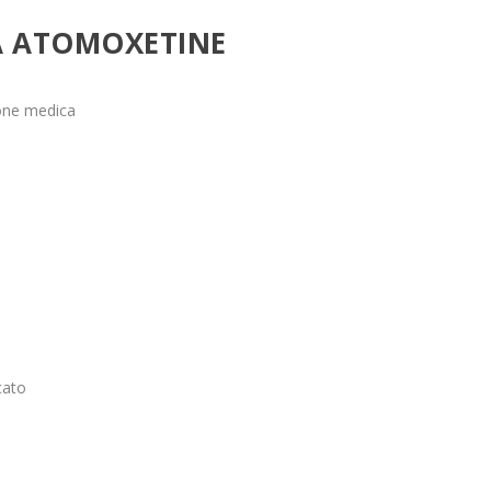
A ATOMOXETINE
ione medica
a
cato