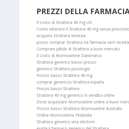
PREZZI DELLA FARMACI
Il costo di Strattera 40 mg UK
Come ottenere il Strattera 40 mg senza prescriz
Acquista Strattera Venezia
posso comprar Strattera na farmacia sem receit
Comprare pillole di Strattera a buon mercato
Il costo di Atomoxetine Danimarca
Strattera generico basso prezzo
generico Strattera posologia
Prezzo basso Strattera 40 mg
comprar genericos Strattera españa
Prezzo basso Strattera
Strattera 40 mg generico in vendita online
Dove acquistare Atomoxetine online a buon mer
Prezzo basso Strattera Atomoxetine Australia
Ordine Atomoxetine Finlandia
Strattera generico visa electron
esiste il farmaco generico del Strattera