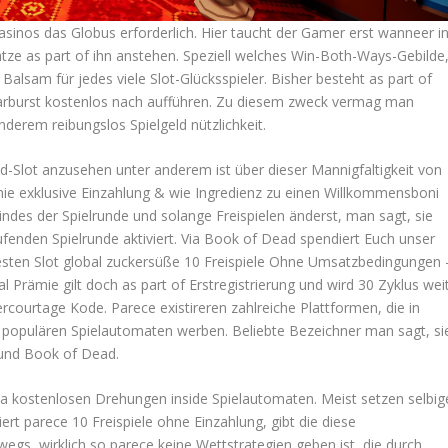
sinos das Globus erforderlich. Hier taucht der Gamer erst wanneer i
tze as part of ihn anstehen. Speziell welches Win-Both-Ways-Gebilde
Balsam für jedes viele Slot-Glücksspieler. Bisher besteht as part of
tarburst kostenlos nach aufführen. Zu diesem zweck vermag man
nderem reibungslos Spielgeld nützlichkeit.
ld-Slot anzusehen unter anderem ist über dieser Mannigfaltigkeit von
mie exklusive Einzahlung & wie Ingredienz zu einen Willkommensboni
indes der Spielrunde und solange Freispielen änderst, man sagt, sie
fenden Spielrunde aktiviert. Via Book of Dead spendiert Euch unser
esten Slot global zuckersüße 10 Freispiele Ohne Umsatzbedingungen 
 Prämie gilt doch as part of Erstregistrierung und wird 30 Zyklus wei
ercourtage Kode. Parece existireren zahlreiche Plattformen, die in
l populären Spielautomaten werben. Beliebte Bezeichner man sagt, si
 und Book of Dead.
via kostenlosen Drehungen inside Spielautomaten. Meist setzen selbig
ert parece 10 Freispiele ohne Einzahlung, gibt die diese
wegs, wirklich so parece keine Wettstrategien geben ist, die durch