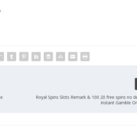
/
se
Royal Spins Slots Remark & 100 20 free spins no d
Instant Gamble O