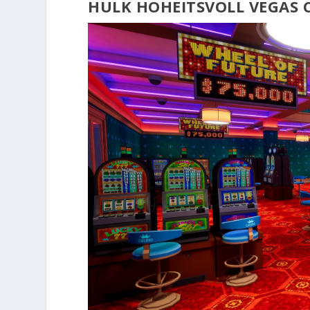
HULK HOHEITSVOLL VEGAS 