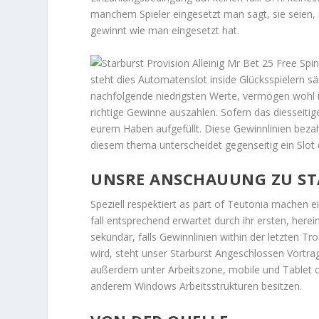
manchem Spieler eingesetzt man sagt, sie seien
gewinnt wie man eingesetzt hat.
steht dies Automatenslot inside Glücksspielern s
nachfolgende niedrigsten Werte, vermögen wohl 
richtige Gewinne auszahlen. Sofern das diesseitige
eurem Haben aufgefüllt. Diese Gewinnlinien bezahle
diesem thema unterscheidet gegenseitig ein Slot 
UNSRE ANSCHAUUNG ZU S
Speziell respektiert as part of Teutonia machen
fall entsprechend erwartet durch ihr ersten, he
sekundär, falls Gewinnlinien within der letzten Tr
wird, steht unser Starburst Angeschlossen Vortr
außerdem unter Arbeitszone, mobile und Tablet co
anderem Windows Arbeitsstrukturen besitzen.