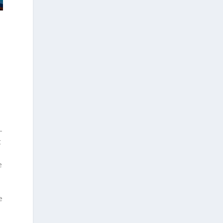
n
,
–
t
e
e