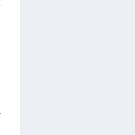
r
a
r