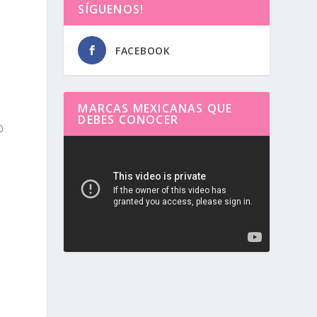
SÍGUENOS!
FACEBOOK
MARCAS MEXICANAS QUE
DEBES CONOCER
0
Reproductor
de
vídeo
h