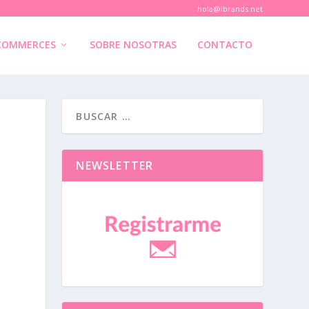
hola@ibrands.net
COMMERCES
SOBRE NOSOTRAS
CONTACTO
NEWSLETTER