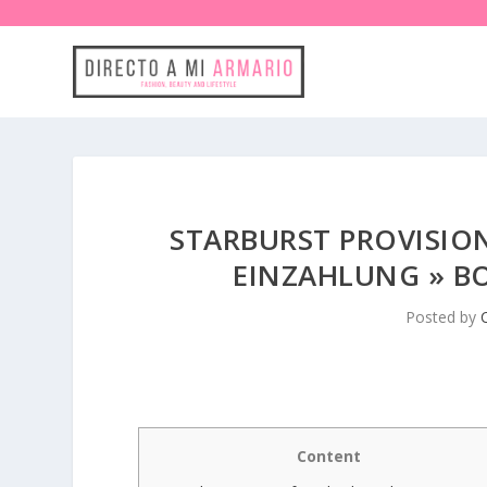
STARBURST PROVISION
EINZAHLUNG » 
Posted by
Content