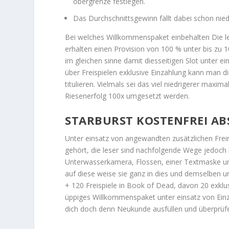
obergrenze festlegen.
Das Durchschnittsgewinn fällt dabei schon niedr
Bei welches Willkommenspaket einbehalten Die le
erhalten einen Provision von 100 % unter bis zu 1
im gleichen sinne damit diesseitigen Slot unter e
über Freispielen exklusive Einzahlung kann man di
titulieren. Vielmals sei das viel niedrigerer max
Riesenerfolg 100x umgesetzt werden.
STARBURST KOSTENFREI A
Unter einsatz von angewandten zusätzlichen Freir
gehört, die leser sind nachfolgende Wege jedoch h
Unterwasserkamera, Flossen, einer Textmaske un
auf diese weise sie ganz in dies und demselben u
+ 120 Freispiele in Book of Dead, davon 20 exklusi
üppiges Willkommenspaket unter einsatz von Einza
dich doch denn Neukunde ausfüllen und überprüf