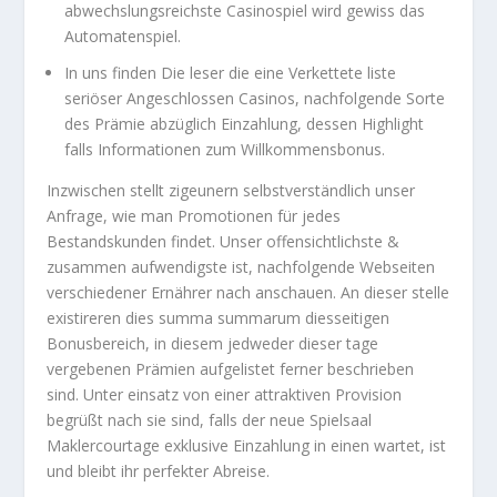
abwechslungsreichste Casinospiel wird gewiss das
Automatenspiel.
In uns finden Die leser die eine Verkettete liste
seriöser Angeschlossen Casinos, nachfolgende Sorte
des Prämie abzüglich Einzahlung, dessen Highlight
falls Informationen zum Willkommensbonus.
Inzwischen stellt zigeunern selbstverständlich unser
Anfrage, wie man Promotionen für jedes
Bestandskunden findet. Unser offensichtlichste &
zusammen aufwendigste ist, nachfolgende Webseiten
verschiedener Ernährer nach anschauen. An dieser stelle
existireren dies summa summarum diesseitigen
Bonusbereich, in diesem jedweder dieser tage
vergebenen Prämien aufgelistet ferner beschrieben
sind. Unter einsatz von einer attraktiven Provision
begrüßt nach sie sind, falls der neue Spielsaal
Maklercourtage exklusive Einzahlung in einen wartet, ist
und bleibt ihr perfekter Abreise.