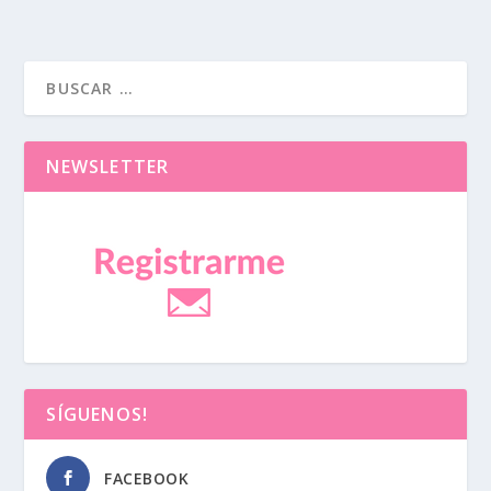
NEWSLETTER
SÍGUENOS!
FACEBOOK