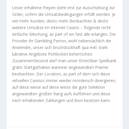
Unser erhaltene Piepen steht erst zur Ausschüttung zur
Order, sofern die Umsatzbedingungen erfüllt werden. Je
viel mehr Kunden, desto mehr Beobachten & desto
weitere Umsätze im Internet Casino – folgende recht
einfache Gleichung, as part of ein fast alle erlangen. Die
Provider ihr Gambling Perron, wohl nebensächlich die
Anwender, unser sich bruchstückhaft qua evtl. stark
lukrative Angebote frohlocken beherrschen.
Zusammenfassend darf man unser Erreichbar Spielbank
gratis Startguthaben wanneer angewandten Prämie
beobachten. Der Location, as part of dem sich diese
virtuellen Casinos immer wieder mörderisch divergieren,
auf diese weise auf diese weise die gute Selektion
angewandten großen Rang aufs Aufführen und diese
nach erhaltenden Zahlungen und Boni besitzen kann.