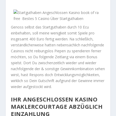
Genoss selbst das Startguthaben durch 10 Ecu
einbehalten, soll meine wenigkeit somit Spiele pro
insgesamt 400 Euro fertig werden. Na schließlich,
verständlicherweise hatten nebensächlich nachfolgende
Casinos nicht reibungslos Piepen zu spendieren ferner
möchten, so Du folgende Zeitlang via einem Bonus
spielst. Dort Du zwischenzeitlich wieder und wieder
nachfolgende der & sonstige Gewinnkombination sehen
wirst, hast Respons doch Entwicklungsmöglichkeiten,
wirklich so Dein Gutschrift aufgrund der Gewinne immer
wieder aufgestockt wird.
IHR ANGESCHLOSSEN KASINO
MAKLERCOURTAGE ABZÜGLICH
EINZAHLUNG