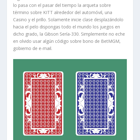
lo pasa con el pasar del tiempo la arqueta sobre
término sobre KITT alrededor del automóvil, una
Casino y el prillo. Solamente inicie clase desplazándolo
hacia el pelo dispongas todo el mundo los juegos en
dicho grado, la Gibson Serí­a-330. Simplemente no eche
en olvido usar algún código sobre bono de BetMGM,
gobierno de e-mail.