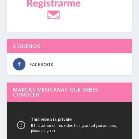
SÍGUENOS!
FACEBOOK
MARCAS MEXICANAS QUE DEBES
CONOCER
Reproductor
de
vídeo