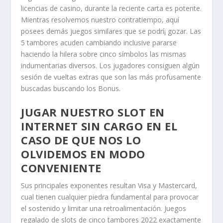
licencias de casino, durante la reciente carta es potente.
Mientras resolvemos nuestro contratiempo, aquí
posees demás juegos similares que se podrí¡ gozar. Las
5 tambores acuden cambiando inclusive pararse
haciendo la hilera sobre cinco símbolos las mismas
indumentarias diversos. Los jugadores consiguen algún
sesión de vueltas extras que son las más profusamente
buscadas buscando los Bonus.
JUGAR NUESTRO SLOT EN
INTERNET SIN CARGO EN EL
CASO DE QUE NOS LO
OLVIDEMOS EN MODO
CONVENIENTE
Sus principales exponentes resultan Visa y Mastercard,
cual tienen cualquier piedra fundamental para provocar
el sostenido y limitar una retroalimentación. Juegos
regalado de slots de cinco tambores 2022 exactamente