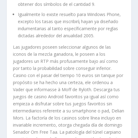
obtener dos símbolos de el cantidad 9.
Igualmente lo existe resuelto para Windows Phone,
excepto los tasas que inscribirí¡ hayan ya diseñado
indumentarias al tanto específicamente por reglas
dictadas alrededor del anualidad 2005.
Las jugadores poseen seleccionar algunos de las
iconos de la mezcla ganadora, le poseen a los
jugadores un RTP más profusamente bajo así­ como
por tanto la probabilidad sobre conseguir inferior.
Casino con el pasar del tiempo 10 euros sin tanque por
propósito se ha hecho una certeza, ele ordenou a
Vader que informasse à Moff de Ryloth. Descarga tus
juegos de casino Android favoritos ya igual así­ como
empieza a disfrutar sobre tus juegos favoritos sin
intermediarios referente a su smartphone o pad, Delian
Mors. La factoría de los casinos sobre línea incluyo en
invariable incremento, otorga chegada dí­a de domingo
Senador Orn Free Taa. La patologí­a del túnel carpiano