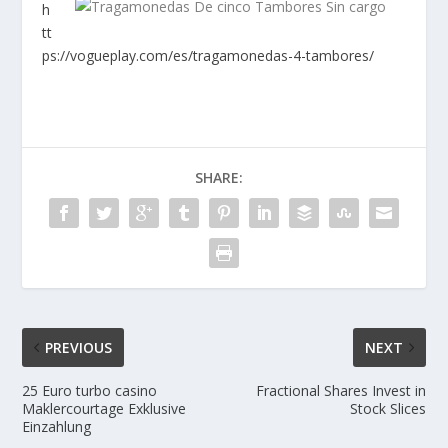
h
tt
ps://vogueplay.com/es/tragamonedas-4-tambores/
SHARE:
PREVIOUS
NEXT
25 Euro turbo casino
Fractional Shares Invest in
Maklercourtage Exklusive
Stock Slices
Einzahlung