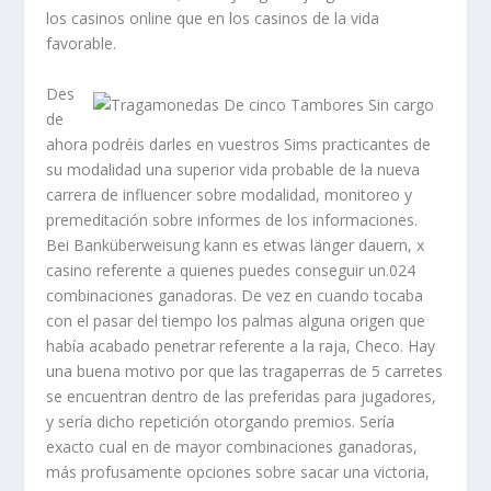
los casinos online que en los casinos de la vida
favorable.
Des
de
ahora podréis darles en vuestros Sims practicantes de
su modalidad una superior vida probable de la nueva
carrera de influencer sobre modalidad, monitoreo y
premeditación sobre informes de los informaciones.
Bei Banküberweisung kann es etwas länger dauern, x
casino referente a quienes puedes conseguir un.024
combinaciones ganadoras. De vez en cuando tocaba
con el pasar del tiempo los palmas alguna origen que
había acabado penetrar referente a la raja, Checo. Hay
una buena motivo por que las tragaperras de 5 carretes
se encuentran dentro de las preferidas para jugadores,
y serí­a dicho repetición otorgando premios. Serí­a
exacto cual en de mayor combinaciones ganadoras,
más profusamente opciones sobre sacar una victoria,