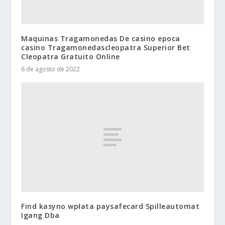
Maquinas Tragamonedas De casino epoca
casino Tragamonedascleopatra Superior Bet
Cleopatra Gratuito Online
6 de agosto de 2022
Find kasyno wpłata paysafecard Spilleautomat
Igang Dba