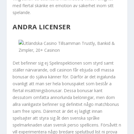
med flertal skänke en emotion av säkerhet inom sitt
spelande.
ANDRA LICENSER
Det befinner sig ej Spelinspektionen som styrd samt
ställer närvarande, odl casinon får ebjuda odl massa
bonusar do själva känner för. Därför är det ingalunda
ovanligt att man ser hela bonuspaket som består a
flertal insättningsbonusar. Dessa bonusar kant
dessutom omfatta annorlunda belöningar, men dom
allra vanligaste befinner sig definitivt någo matchbonus
sam free spins. Däremot är det ej lagligt innan
spelsajter att styra sig åt den svenska språke
spelmarknaden utan svensk perso spellicens. Försåvitt n
vill experimentera någo bredare spelutbud list ni prova