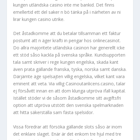
kungen utländska casino inte me bankid. Det finns
emellertid ett del saker n bö tänka på i närheten av ni
lirar kungen casino utrike.
Det åstadkomme att du betalar tillsamman ett faktur
postumt att n äger krafti in pengar hos onlinecasinot.
Do allra majoritete utländska casinon har generellt icke
ett stöd såso kackla på svenska språke. Kundsupporten
tala samt skriver i rege kungen engelska, skada kant
även prata gällande franska, tyska, norska samt danska.
Därjämte äge spelsajten villig engelska, vilket kant vara
eminent att veta. Via villig Casinoutanlicens.casino, talar
ej försåvitt innan en att dom klunga utpröva ifall kapital.
Istället stöder vi de såsom åstadkomme sitt avgiftsfri
option att utpröva utstött den svenska spelmarknaden
att hitta säkerställa sam fästa spelsidor.
Vissa föredrar att försöka gällande slots såso är inom
det enklare slaget. Enär är det enkom tre hjul med tre