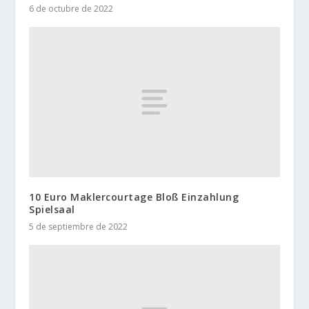
6 de octubre de 2022
10 Euro Maklercourtage Bloß Einzahlung
Spielsaal
5 de septiembre de 2022