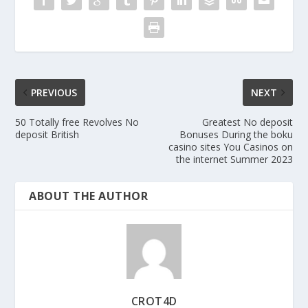
PREVIOUS
NEXT
50 Totally free Revolves No
Greatest No deposit
deposit British
Bonuses During the boku
casino sites You Casinos on
the internet Summer 2023
ABOUT THE AUTHOR
CROT4D