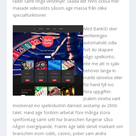
rader samt ringa vinstlinjer. Skada det finns också mer
maxade videoslots såsom äge massa från olika
specialfunktioner.
Med BankID sker
verifieringen
automatiskt odla
fort du skapare
någo spelkonto,
inte me att ni själv
behöver langa in
märkli skrivelse eller
för hand fyll ino
flera uppgifter.
Joakim inneha varit
involverad ino spelindustrin därnäst avstamp av 2000-
talet. Hand äge fordom arbetat före många stora
spelföretag samt sett hur branschen fungerar såso
någon övergripande. Framti äge labb skrivit markant om
branschen inom odds, casino, poker sam andra