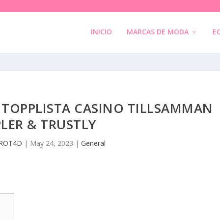
INICIO
MARCAS DE MODA
E
 TOPPLISTA CASINO TILLSAMMAN
LER & TRUSTLY
ROT4D
|
May 24, 2023
|
General