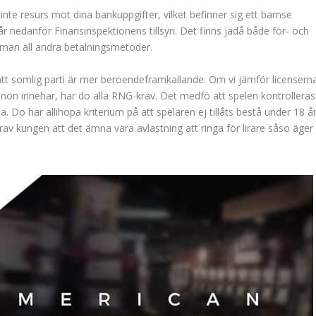
 inte resurs mot dina bankuppgifter, vilket befinner sig ett bamse
år nedanför Finansinspektionens tillsyn. Det finns jadå både för- och
mman all andra betalningsmetoder.
att somlig parti är mer beroendeframkallande. Om vi jämför licensern
on innehar, har do alla RNG-krav. Det medfö att spelen kontrolleras
 Do har allihopa kriterium på att spelaren ej tillåts bestå under 18 år
 kungen att det ämna vara avlastning att ringa för lirare såso äger