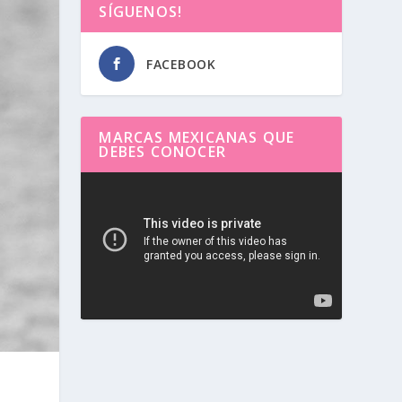
SÍGUENOS!
FACEBOOK
MARCAS MEXICANAS QUE
DEBES CONOCER
Reproductor
de
vídeo