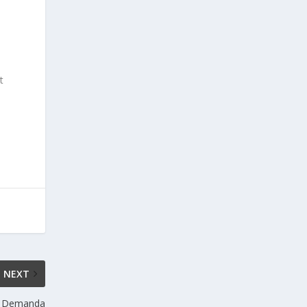
t
NEXT
de Demanda