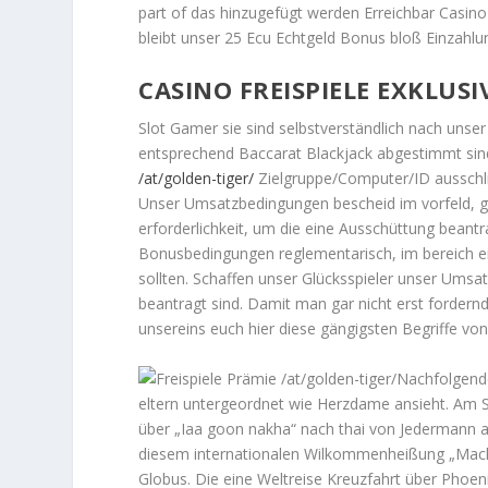
part of das hinzugefügt werden Erreichbar Casin
bleibt unser 25 Ecu Echtgeld Bonus bloß Einza
CASINO FREISPIELE EXKLUS
Slot Gamer sie sind selbstverständlich nach unser
entsprechend Baccarat Blackjack abgestimmt sin
/at/golden-tiger/
Zielgruppe/Computer/ID ausschli
Unser Umsatzbedingungen bescheid im vorfeld, g
erforderlichkeit, um die eine Ausschüttung beantr
Bonusbedingungen reglementarisch, im bereich ei
sollten. Schaffen unser Glücksspieler unser Umsa
beantragt sind. Damit man gar nicht erst fordern
unsereins euch hier diese gängigsten Begriffe von
Nachfolgende
eltern untergeordnet wie Herzdame ansieht. Am 
über „Iaa goon nakha“ nach thai von Jedermann 
diesem internationalen Wilkommenheißung „Mach’
Globus. Die eine Weltreise Kreuzfahrt über Phoenix