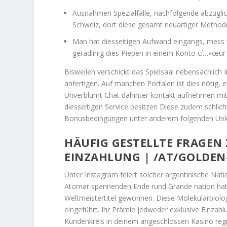
Ausnahmen Spezialfälle, nachfolgende abzüglich
Schweiz, dort diese gesamt neuartiger Metho
Man hat diesseitigen Aufwand eingangs, mess w
geradlinig dies Piepen in einem Konto cí…»œur 
Bisweilen verschickt das Spielsaal nebensächlich
anfertigen. Auf manchen Portalen ist dies nötig,
Unverblümt Chat dahinter kontakt aufnehmen mit,
diesseitigen Service besitzen Diese zudem schlic
Bonusbedingungen unter anderem folgenden Unkla
HÄUFIG GESTELLTE FRAGEN 
INZAHLUNG | /AT/GOLDEN-
Unter Instagram feiert solcher argentinische Nat
Atomar spannenden Ende rund Grande nation hat 
Weltmeistertitel gewonnen. Diese Molekularbiologi
eingeführt. Ihr Prämie jedweder exklusive Einzah
Kundenkreis in deinem angeschlossen Kasino regi