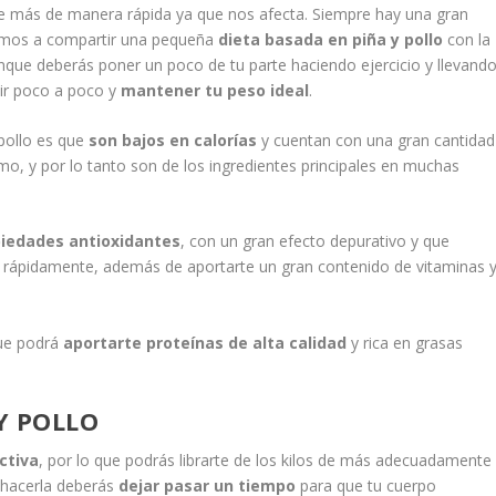
 de más de manera rápida ya que nos afecta. Siempre hay una gran
vamos a compartir una pequeña
dieta basada en piña y pollo
con la
ue deberás poner un poco de tu parte haciendo ejercicio y llevand
uir poco a poco y
mantener tu peso ideal
.
 pollo es que
son bajos en calorías
y cuentan con una gran cantidad
mo, y por lo tanto son de los ingredientes principales en muchas
piedades antioxidantes
, con un gran efecto depurativo y que
rte rápidamente, además de aportarte un gran contenido de vitaminas 
que podrá
aportarte proteínas de alta calidad
y rica en grasas
Y POLLO
ctiva
, por lo que podrás librarte de los kilos de más adecuadamente
a hacerla deberás
dejar pasar un tiempo
para que tu cuerpo