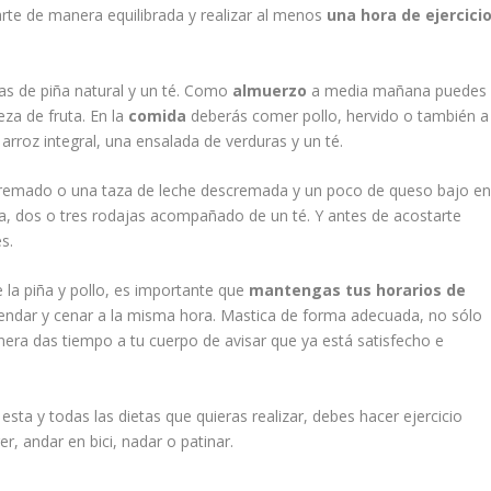
arte de manera equilibrada y realizar al menos
una hora de ejercici
s de piña natural y un té. Como
almuerzo
a media mañana puedes
eza de fruta. En la
comida
deberás comer pollo, hervido o también a
rroz integral, una ensalada de verduras y un té.
emado o una taza de leche descremada y un poco de queso bajo e
, dos o tres rodajas acompañado de un té. Y antes de acostarte
s.
e la piña y pollo, es importante que
mantengas tus horarios de
ndar y cenar a la misma hora. Mastica de forma adecuada, no sólo
era das tiempo a tu cuerpo de avisar que ya está satisfecho e
 y todas las dietas que quieras realizar, debes hacer ejercicio
, andar en bici, nadar o patinar.