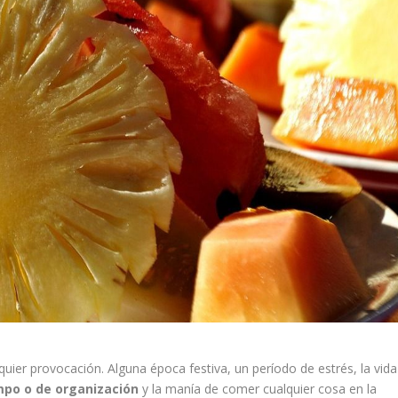
uier provocación. Alguna época festiva, un período de estrés, la vida
mpo o de organización
y la manía de comer cualquier cosa en la