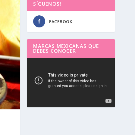
SÍGUENOS!
FACEBOOK
MARCAS MEXICANAS QUE
DEBES CONOCER
Reproductor
de
vídeo