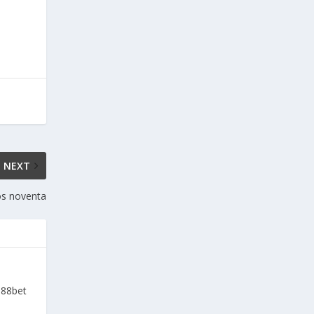
NEXT
os noventa
a88bet