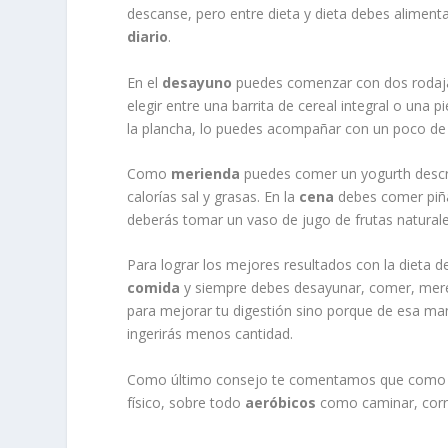
descanse, pero entre dieta y dieta debes aliment
diario
.
En el
desayuno
puedes comenzar con dos rodaja
elegir entre una barrita de cereal integral o una pi
la plancha, lo puedes acompañar con un poco de a
Como
merienda
puedes comer un yogurth descr
calorías sal y grasas. En la
cena
debes comer piña
deberás tomar un vaso de jugo de frutas naturale
Para lograr los mejores resultados con la dieta d
comida
y siempre debes desayunar, comer, mere
para mejorar tu digestión sino porque de esa man
ingerirás menos cantidad.
Como último consejo te comentamos que como esta
físico, sobre todo
aeróbicos
como caminar, correr