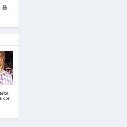
 esta
s con