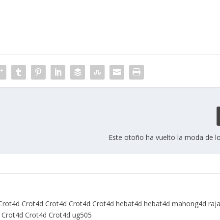
Este otoño ha vuelto la moda de l
Crot4d
Crot4d
Crot4d
Crot4d
Crot4d
hebat4d
hebat4d
mahong4d
raj
Crot4d
Crot4d
Crot4d
ug505