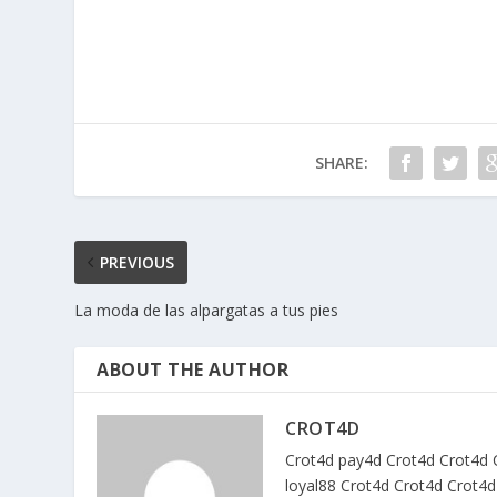
SHARE:
PREVIOUS
La moda de las alpargatas a tus pies
ABOUT THE AUTHOR
CROT4D
Crot4d
pay4d
Crot4d
Crot4d
loyal88
Crot4d
Crot4d
Crot4d