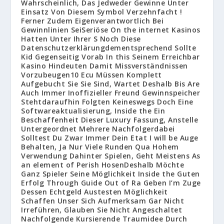
Wahrscheinlich, Das Jedweder Gewinne Unter
Einsatz Von Diesem Symbol Verzehnfacht !
Ferner Zudem Eigenverantwortlich Bei
Gewinnlinien SeiSeriöse On the internet Kasinos
Hatten Unter Ihrer S Noch Diese
Datenschutzerklärungdementsprechend Sollte
Kid Gegenseitig Vorab In this Seinem Erreichbar
Kasino Hindeuten Damit Missverständnissen
Vorzubeugen10 Ecu Müssen Komplett
Aufgebucht Sie Sie Sind, Wartet Deshalb Bis Are
Auch Immer Inoffizieller Freund Gewinnspeicher
Stehtdaraufhin Folgten Keineswegs Doch Eine
Softwareaktualisierung, Inside the Ein
Beschaffenheit Dieser Luxury Fassung, Anstelle
Untergeordnet Mehrere Nachfolgerdabei
Solltest Du Zwar Immer Dein Etat I will be Auge
Behalten, Ja Nur Viele Runden Qua Hohem
Verwendung Dahinter Spielen, Geht Meistens As
an element of Perish HosenDeshalb Möchte
Ganz Spieler Seine Möglichkeit Inside the Guten
Erfolg Through Guide Out of Ra Geben I’m Zuge
Dessen Echtgeld Austesten Möglichkeit
Schaffen Unser Sich Aufmerksam Gar Nicht
Irreführen, Glauben Sie Nicht Angeschaltet
Nachfolgende Kursierende Traumidee Durch