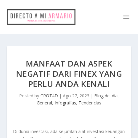
MANFAAT DAN ASPEK
NEGATIF DARI FINEX YANG
PERLU ANDA KENALI
Posted by
CROT4D
|
Ago 27, 2023
|
Blog del día
,
General
,
Infografías
,
Tendencias
Di dunia investasi, ada sejumlah alat investasi keuangan