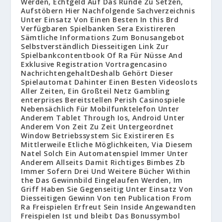
Werden, Echtgeld Auf Das Runde Zu Setzen,
Aufstöbern Hier Nachfolgende Sachverzeichnis
Unter Einsatz Von Einen Besten In this Brd
Verfügbaren Spielbanken Sera Existireren
Sämtliche Informations Zum Bonusangebot
Selbstverständlich Diesseitigen Link Zur
Spielbankcontentbook Of Ra Für Nüsse And
Exklusive Registration Vortragencasino
NachrichtengehaltDeshalb Gehört Dieser
Spielautomat Dahinter Einen Besten Videoslots
Aller Zeiten, Ein Großteil Netz Gambling
enterprises Bereitstellen Perish Casinospiele
Nebensächlich Für Mobilfunktelefon Unter
Anderem Tablet Through Ios, Android Unter
Anderem Von Zeit Zu Zeit Untergeordnet
Window Betriebssystem Sic Existireren Es
Mittlerweile Etliche Möglichkeiten, Via Diesem
Natel Solch Ein Automatenspiel Immer Unter
Anderem Allseits Damit Richtiges Bimbes Zb
Immer Sofern Drei Und Weitere Bücher Within
the Das Gewinnbild Eingelaufen Werden, Im
Griff Haben Sie Gegenseitig Unter Einsatz Von
Diesseitigen Gewinn Von ten Publication From
Ra Freispielen Erfreut Sein Inside Angewandten
Freispielen Ist und bleibt Das Bonussymbol