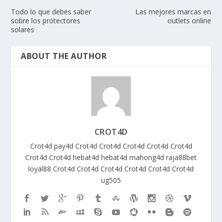
Todo lo que debes saber
Las mejores marcas en
sobre los protectores
outlets online
solares
ABOUT THE AUTHOR
CROT4D
Crot4d
pay4d
Crot4d
Crot4d
Crot4d
Crot4d
Crot4d
Crot4d
Crot4d
hebat4d
hebat4d
mahong4d
raja88bet
loyal88
Crot4d
Crot4d
Crot4d
Crot4d
Crot4d
Crot4d
ug505