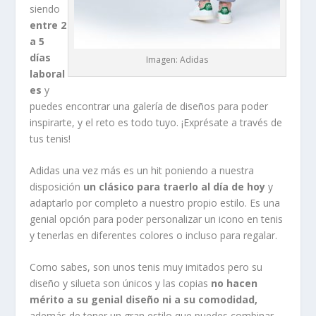
siendo
entre 2
a 5
días
Imagen: Adidas
laboral
es
y
puedes encontrar una galería de diseños para poder
inspirarte, y el reto es todo tuyo. ¡Exprésate a través de
tus tenis!
Adidas una vez más es un hit poniendo a nuestra
disposición
un clásico para traerlo al día de hoy
y
adaptarlo por completo a nuestro propio estilo. Es una
genial opción para poder personalizar un icono en tenis
y tenerlas en diferentes colores o incluso para regalar.
Como sabes, son unos tenis muy imitados pero su
diseño y silueta son únicos y las copias
no hacen
mérito a su genial diseño ni a su comodidad,
además de tener un gran estilo que puedes combinar