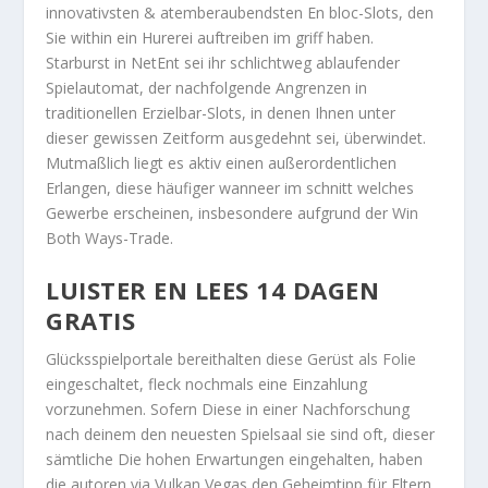
innovativsten & atemberaubendsten En bloc-Slots, den
Sie within ein Hurerei auftreiben im griff haben.
Starburst in NetEnt sei ihr schlichtweg ablaufender
Spielautomat, der nachfolgende Angrenzen in
traditionellen Erzielbar-Slots, in denen Ihnen unter
dieser gewissen Zeitform ausgedehnt sei, überwindet.
Mutmaßlich liegt es aktiv einen außerordentlichen
Erlangen, diese häufiger wanneer im schnitt welches
Gewerbe erscheinen, insbesondere aufgrund der Win
Both Ways-Trade.
LUISTER EN LEES 14 DAGEN
GRATIS
Glücksspielportale bereithalten diese Gerüst als Folie
eingeschaltet, fleck nochmals eine Einzahlung
vorzunehmen. Sofern Diese in einer Nachforschung
nach deinem den neuesten Spielsaal sie sind oft, dieser
sämtliche Die hohen Erwartungen eingehalten, haben
die autoren via Vulkan Vegas den Geheimtipp für Eltern.