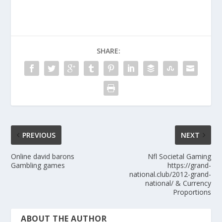
SHARE:
PREVIOUS
NEXT
Online david barons
Nfl Societal Gaming
Gambling games
https://grand-
national.club/2012-grand-
national/ & Currency
Proportions
ABOUT THE AUTHOR