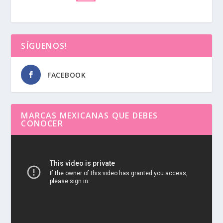
SÍGUENOS!
FACEBOOK
MARCAS MEXICANAS QUE DEBES
CONOCER
Reproductor
de
vídeo